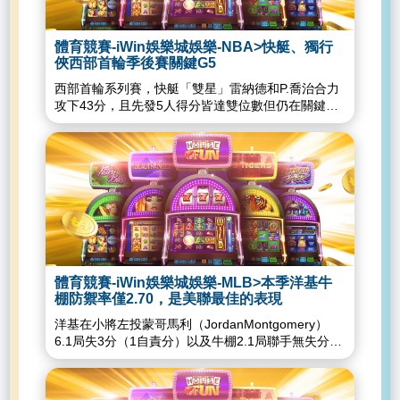
檔，從31%上升至36%，領先群雄。湖人A.戴維斯
樂城娛樂城-公佈首季營收業績報告馬尼拉名勝世界
（AnthonyDavis）左側腹股溝拉傷，在西部首輪季後
這樣回應了iWin娛樂城娛樂城-疫情影響彩票收入大
賽第5場作客鳳凰城只能在場邊當啦啦隊，紫金大軍
馬成功多多首三月淨利下滑六成iWin娛樂城娛樂城-
體育競賽-iWin娛樂城娛樂-NBA>快艇、獨行
少了這名大將後，直接在第2節大崩盤，半場打完已
全球玩家、廠商要失望了！G2EAsia博覽會延到這時
俠西部首輪季後賽關鍵G5
經落後30分，想贏球需要奇蹟。湖人少了A.戴維斯，
間iWin娛樂城娛樂城...
西部首輪系列賽，快艇「雙星」雷納德和P.喬治合力
在第1節遭太陽布克（DevinBooker）轟18分、
攻下43分，且先發5人得分皆達雙位數但仍在關鍵G5
「CP15」佩恩（CameronPayne）10分，但湖人該
以100：105不敵獨行俠，被逼入淘汰邊緣，美國媒
節還沒那麼軟，首節打完26：34落後。紫金大軍在
體也找出洛城軍輸球的頭號戰犯。快艇、獨行俠西部
第2節大中邪，怎麼投怎麼不進，直到4分21秒才有
首輪季後賽關鍵G5，雙方鏖戰至讀秒階段才分勝
霍頓塔克（TalenHorton-Tucker）投進球隊的單節第
負，快艇當家球星雷納德（KawhiLeonard）在終場
1顆進球。湖人單節節17次出手只命中2球，其餘6分
前4.4秒的追平三分球失手，無緣當英雄。最終獨行
靠罰球得到，單節進帳10分，差點創下史上季後賽單
俠105：100擊敗快艇，系列賽取得3勝2敗，率先聽
節最低得分，難堪紀錄保持者是籃網於2003年總冠
牌。吞下二連敗的獨行俠，一哥東契奇隻手遮天，全
軍戰第3場的第2節只拿9分。太陽則是多點開花，半
場37投17中，狂轟42分、14助攻和8籃板，小哈達威
場結束以66：36大幅領先，續朝在主場搶下系列賽
（TimHardawayJr.）則進帳20分，其餘隊友得分皆
聽牌的目標前進。iWin娛樂城娛樂城-獲准開業通過
未上雙。本系列賽雙方在主場都無法贏球，形成罕見
了！美國玩家準備拜訪新賭場度假村iWin娛樂城娛樂
體育競賽-iWin娛樂城娛樂-MLB>本季洋基牛
現象。獨行俠今再度反客為主，首節就轟下35分，給
城-公佈首季營收業績報告馬尼拉名勝世界這樣回應
棚防禦率僅2.70，是美聯最佳的表現
地主軍下馬威，取得7分領先。次節快艇加強防守，
了iWin娛樂城娛樂城-疫情影響彩票收入大馬成功多
洋基在小將左投蒙哥馬利（JordanMontgomery）
將獨行俠單節團隊得分壓低至21分，半場打完，雙方
多首三月淨利下滑六成iWin娛樂城娛樂城-全球玩
6.1局失3分（1自責分）以及牛棚2.1局聯手無失分關
僅2分差距。上半場獨行俠靠著東契奇
家、廠商要失望了！G2EAsia博覽會延到這時間iWin
門下，以4：3驚險擊敗光芒，系列賽4連戰率先取得
（LukaDoncic）一支獨秀，19投10中，獨拿27分，
娛樂城娛樂城...
2勝1敗優勢，洋基外野小將佛雷瑟（ClintFrazier）
獨行俠半場投籃命中率47.6%，遠優於快艇的
賽後也打趣表示，牛棚太強讓他的生活變得有點無
38.6%，成為小幅領先的關鍵。根據統計，只要中鋒