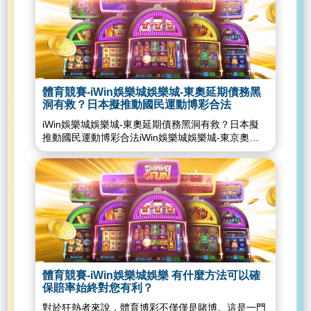
聊。洋基隊因為希克斯（AaronHicks）受傷，導致球
祖巴克（IvicaZubac）上場時間超過18分鐘，快艇在
隊缺乏先發等級的中外野手，在今天的比賽當中，球
本系列賽戰績是0勝3敗。祖巴克此役替補上陣20分
隊甚至讓生涯幾乎都在右外野的賈吉
鐘，僅出手2次，貢獻6分，但貢獻效率值是-19，與
（AaronJudge）擔任先發中外野手，紐媒《SNY》
後衛朗度並列全場最低。祖巴克本系列賽5戰有4場貢
直言，這樣的改變相當有趣。洋基總教練布恩
獻效率值是負數，G3、G4上陣皆低於18分鐘，快艇
（AaronBoone）指出，賈吉並不會是球隊的中外野
2戰全勝。iWin娛樂城娛樂城-獲准開業通過了！美國
手，不過這也不會是僅有一次的調度：「很明顯，我
玩家準備拜訪新賭場度假村iWin娛樂城娛樂城-公佈
體育競賽-iWin娛樂城娛樂城-東奧延期債務黑
們了解到我們正處於有些特殊的情況，所以現在這樣
首季營收業績報告馬尼拉名勝世界這樣回應了iWin娛
洞有救？日本擬推動國民運動博彩合法
是必須的。」、「Aaron很興奮能夠迎接挑戰，他是
樂城娛樂城-疫情影響彩票收入大馬成功多多首三月
iWin娛樂城娛樂城-東奧延期債務黑洞有救？日本擬
個很棒的外野手而且有很好的運動能力。在這個基礎
淨利下滑六成iWin娛樂城娛樂城-全球玩家、廠商要
推動國民運動博彩合法iWin娛樂城娛樂城-東京奧運
上，他是個相當出色的防守者，我們將會看事情將如
失望了！G2EAsia博覽會延到這時間iWin娛樂城娛樂
延期的債務黑洞怎麼補？日本政府據報正考慮進一步
何發展，隨後也將看著我們球隊的狀況來進行調
城...
擴大開放體育博彩市場，哪些博彩公司可望受惠？日
整。」「這是好事，有點像是當你看到羅艾希加
本阪神虎是日本職棒創始球團之一日本阪神虎是日本
（JonathanLoaisiga）、格林（ChadGreen）、查
職棒創始球團之一日本政府據報近期展開內部會議，
普曼（AroldisChapman）上場，你站在外野就能看
討論有關棒球及足球的體育博彩法。根據英國《金融
他們自動完成工作，因為他們已經持續不斷這麼做好
時報》，相關法規的鬆綁可望創造6500萬美元的市
多次了。」、「他們在場上主宰一切，而我們身為打
場價值。目前日本最受歡迎的賭博形式是小鋼株，這
者，正試著能夠像他們一樣。」佛雷瑟說道。洋基今
種彈珠台遊戲一年可以帶來2000億美元左右營收，
天在羅艾西局無失分關門下，守住1分領先，洋基牛
但其年收入正在走下坡。相形之下，日本體育博彩的
棚在昨天的比賽當中，就是靠著牛棚加0.2局無失
市場需求正在走上坡，而且成長潛力火爆，許多日本
分、格林1局無失分、查普曼1聯手6局無失勝利分的
體育競賽-iWin娛樂城娛樂 有什麼方法可以確
玩家通過外國發行信用卡在離岸博彩網站投注體育賽
表現，才讓球隊能夠在11下靠著佛雷瑟的再見兩分彈
保賠率始終對您有利？
事，或在網絡賭場遊戲娛樂。上述在日本被視為“非
收下，本季洋基牛棚防禦率僅2.70，是美聯最佳的表
對於狂熱者來說，體育博彩不僅僅是賭博。這是一門
法的”市場，估計每年營收高達400億美元左右，再加
現。iWin娛樂城娛樂城-獲准開業通過了！美國玩家