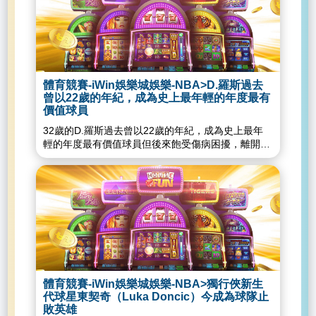
局最高得分則會改為15分；道奇在去年也曾首局就打
投手吃死死，對方投球策略全配直球，前2戰與德弗
下11分，是在國聯冠軍賽第三戰對陣勇士時。貝林傑
斯對決總計35球都是四縫線速球，結果德弗斯7打數
在首局敲出帶有2分打點的一壘安打以及滿貫全壘
未敲安、慘吞5次三振。佛雷爾提在洛杉磯鄉親父老
打，單局6分打點也創下道奇隊史新高，在今天前，
面前投球，投球任內挨2支陽春砲，但送出9次三振。
道奇隊史單局最多打點是5分，上一個完成的球員是
6局上，佛雷爾提打擊時面對道奇投手鮑爾
2008年的坎普（MattKemp），2005年的肯特
（TrevorBauer），0好1壞狀況下揮棒，擊成界外球
（JeffKent）、1977年的貝克（DustyBaker）也曾完
體育競賽-iWin娛樂城娛樂-NBA>D.羅斯過去
當下，佛雷爾提面露痛苦，但仍把該打席打完，不過
成過這項壯舉。iWin娛樂城娛樂城-獲准開業通過
曾以22歲的年紀，成為史上最年輕的年度最有
6局下就沒再上場投球。紅雀球團表示，佛雷爾提因
了！美國玩家準備拜訪新賭場度假村iWin娛樂城娛樂
價值球員
側邊肌肉緊繃，因此先退場休息。對於德弗斯陷入的
城-公佈首季營收業績報告馬尼拉名勝世界這樣回應
32歲的D.羅斯過去曾以22歲的年紀，成為史上最年
窘境，紅襪總教練柯拉（AlexCora）直呼：「感覺
了iWin娛樂城娛樂城-疫情影響彩票收入大馬成功多
輕的年度最有價值球員但後來飽受傷病困擾，離開公
上，他似乎知道速球要來了，所以一直想去揮大棒，
多首三月淨利下滑六成iWin娛樂城娛樂城-全球玩
牛後，輾轉效力尼克、騎士、灰狼、活塞，而這季再
有時候我們忘了他還很年輕，在大聯盟這個層級上，
家、廠商要失望了！G2EAsia博覽會延到這時間iWin
度重返紐約，也成為尼克重返季後賽的功臣之一。
他仍在持續學習，像這樣的事情就會發生。」德弗斯
娛樂城娛樂城...
「我已經夢想著這一刻很久了，過去大家都認為我不
今年對速球打擊率僅.159，在119個打席中，吞下52
能打了，但我知道我做了多少努力。練習的時候，我
次三振。柯拉強調，德弗斯會和打擊教練海斯
可能一練就是2小時，你不能說我沒辦法在比賽時打
（TimHyers）與法茲（PeterFatse）一同研究，讓
超過30分鐘，我對我自己耐力感到很滿意，也為今晚
他重新找回對任何速度的球，都能構成威脅的擊球方
能拿下勝利而開心。」32歲的「飆風玫瑰」D.羅斯
法。紅襪與太空人第三戰，太空人先發瓦德茲
（DerrickRose）在季後賽找回過往身手，平均貢獻
（FramberValdez）幾乎都用伸卡球對決德弗斯，德
19.4分、5助攻，雖沒能幫助球隊挺進下一輪，但合
弗斯面對他敲出雙安，全場4打數敲2安、吞下1K，
約即將到期的他喊話，希望能繼續為尼克效力。羅斯
終場太空人2：1擊敗紅襪。iWin娛樂城娛樂城-獲准
體育競賽-iWin娛樂城娛樂-NBA>獨行俠新生
在2019年和活塞簽下一張2年合約，這季重返尼克，
開業通過了！美國玩家準備拜訪新賭場度假村iWin娛
代球星東契奇（Luka Doncic）今成為球隊止
幫助球隊挺進季後賽，他在和老鷹的系列賽，平均出
樂城娛樂城-公佈首季營收業績報告馬尼拉名勝世界
敗英雄