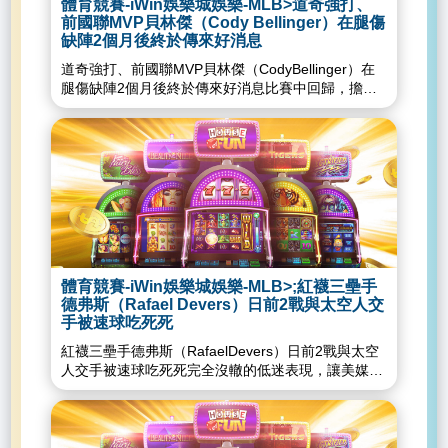
體育競賽-iWin娛樂城娛樂-MLB>道奇強打、
前國聯MVP貝林傑（Cody Bellinger）在腿傷
缺陣2個月後終於傳來好消息
道奇強打、前國聯MVP貝林傑（CodyBellinger）在
腿傷缺陣2個月後終於傳來好消息比賽中回歸，擔任
先發中外野手。貝林傑在本季受傷前僅出賽4場比
賽，19個打數4支安打，打擊三圍.211/.286/.368，
他在3A的5場復健賽中20個打數敲4支安打，有2轟。
道奇隊近況戰績不錯，近15場拿下13勝，目前31勝
19敗排國聯西區第2，與龍頭教士有1場勝場差，不
過巨人也以1場勝差緊追在道奇之後。道奇在與紅雀
隊的比賽當中，首局就猛灌11分，寫下隊史例行賽單
一局數最高得分紀錄。道奇今天面對前紅雀王牌馬丁
尼茲（CarlosMartínez）在第一局就毫無保留，對他
狂敲6支安打，選到四次保送，讓他只投0.2局就退
體育競賽-iWin娛樂城娛樂-MLB>;紅襪三壘手
場，接替的伍德福德（JakeWoodford）還馬上被貝
德弗斯（Rafael Devers）日前2戰與太空人交
林傑（CodyBellinger）敲出滿貫彈，讓道奇在這局
手被速球吃死死
猛灌11分。馬丁尼茲本場比賽合計只投0.2局，被打6
紅襪三壘手德弗斯（RafaelDevers）日前2戰與太空
支安打，投出4次保送，送出1次三振，失掉10分全
人交手被速球吃死死完全沒轍的低迷表現，讓美媒撰
部都是自責分，防禦率上升到5.83。這個11分超級大
文直呼：「這是怎麼了？」紅襪近日與太空人進行4
局，也成為洛杉磯道奇隊史例行賽得分最高的半局，
連戰，在第3戰交手前，《NBCSports》記者
先前道奇曾在1969年6月28日對上教士時，在第三局
JohnTomase撰文直呼：「德弗斯突然間打不到速
打下10分。不過，若算上前身布魯克林道奇的話，單
球，這是怎麼回事？」原來德弗斯前2戰被太空人的