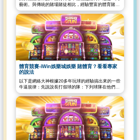
藝術。與傳統的賭場賭徒相比，經驗豐富的體育賭徒
上日本國內合法的四大體育投注項目：賽馬、自行
準備拜訪新賭場度假村iWin娛樂城娛樂城-公佈首季
採用了更為學術的方法來進行賭博行為，其決策基於
車、摩托艇及摩托車賽，2019年的總博彩收入約為
營收業績報告馬尼拉名勝世界這樣回應了iWin娛樂城
認真的研究和計算。體育博彩職業者生死攸關，在下
550億美元。根據內部信息，日本政府的討論或許將
娛樂城-疫情影響彩票收入大馬成功多多首三月淨利
注之前先傾注概率和點差。在更好地成為一項成功的
開放大眾在2024年，即能對日本職業棒球聯盟進行
下滑六成iWin娛樂城娛樂城-全球玩家、廠商要失望
運動之前，您必須首先了解如何破譯和解釋賠率。在
投注。以往反對博彩法規鬆綁的聲音，如今因為新冠
了！G2EAsia博覽會延到這時間iWin娛樂城娛樂城...
本文中，我們將定義賠率，探索賠率格式的不同類
肺炎疫情的經濟衝擊降低不少。除了國民運動以外，
型，並發現如何以有利的方式降低賠率。什麼是賠
日本的籃球運動同時吸引了國際博彩運營商的注意。
率？本質上，“賠率”定義為某件事發生或結果發生的
例如體育數據技術公司GeniusSports近期和日本職籃
機會或可能性。在體育博彩中，賠率取決於某個團隊
達成數據收集及發行合同。iWin娛樂城娛樂城-F1賽
或競爭對手獲勝的可能性。除了預測概率外，賠率還
車摩納哥站杆位選手發車前退賽.維斯塔潘奪冠iWin娛
可以確定每個投注的賠率。賠率通常是基於$100的
樂城娛樂城-美國這州法案送審移動體育博彩將在橄
體育競賽-iWin娛樂城娛樂 賭體育？看看專家
賭注。這並不意味著賭徒必須使用$100的增量下
欖球季上線？iWin娛樂城娛樂城-克拉克縣6月起全面
的說法
注。這只是意味著使用標準下注值可使賠率更容易讀
開放拉斯維加斯威尼斯人急招聘iWin娛樂城娛樂城-
以下是網絡大神根據20多年玩球的經驗搞出來的一些
取。閱讀機率指南在解釋賠率之前，您必須首先學習
克拉克縣6月起全面開放拉斯維加斯威尼斯人急招聘
牛逼規律：先說說長打假球的隊：下列球隊在他們比
莊家傳達概率的不同方法。以下是三種最常見的賠率
iWin娛樂城娛樂城...
賽中經常搞假，令大家捉摸不透。而莊家就會利用這
格式：加號和減號：一些莊家使用加號或減號來傳達
類球隊亂來，特別是針對一些新手，大家切記謹慎提
賠率。加號和減號用於顯示基於$100的賭注贏了多
防才是。莊意要認真揣測,盤口要認真看清！英甲
少錢。例如，如果棒球隊的賠率為+150，則意味著
有：伯明罕、諾域治、屈福特、水晶宮和朴茨茅夫；
您下注的每100美元，您將贏得150美元。相反，如
意甲有：烏甸尼斯、阿特蘭大、費倫天拿和博洛尼
果同一個棒球隊的賠率為-150，則意味著您必須下注
亞；英超有：保頓、紐卡素、阿士東維拉、查爾頓和
$150才能贏得$100。分數賠率：此格式以分數形式
車路士；德甲有：慕遜加柏、科隆、羅斯托克、費雷
顯示賠率。假設您正在觀看網球比賽，而其中一位競
堡和沃爾夫斯堡；西甲有：皇家蘇斯達、艾拉維斯、
爭對手的賠率是9/1。有兩種方法可以查看此比率：