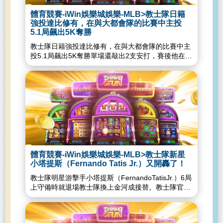
華倫西亞、薩拉戈薩和奧沙辛拿；臨場升盤、臨場跌
9/1可用於通過以下計算來計算概率：1/（9+1）
水是莊家搞價的常用手法。談談其他賭球規律技巧：
=0.10。這意味著事件發生的可能性為10％。9/1也可
體育競賽-iWin娛樂城娛樂-MLB>教士隊日籍
1.主隊讓平半高水，這完全證明了主隊信心不足，莊
用於確定支出。9/1賠率意味著您每下注$1，您將贏
強投達比修有，在與大都會隊的比賽中主投
家搞假上盤，應該投客隊；2.主隊讓半球低水,這完全
得$9。相比之下，1/9的賠率表示您每下注$9可贏取
5.1局飆出5K奪勝
證明莊家對主隊的自信，應該投給主隊。3.主隊讓半
$1。十進制賠率：也可以使用十進制數來傳達賠率。
教士隊日籍強投達比修有，在與大都會隊的比賽中主
球高水,這完全證明莊家對主隊沒有信心，應該投給
使用與上述相同的示例，圖像顯示一位網球運動員獲
投5.1局飆出5K奪勝單場還敲出2支安打，賽後他在受
客隊。4.主隊讓半一低水就應該投給主隊。5.初盤主
勝的機率是9.0。您可以使用計算（9.0*$10賭注）–
訪時談到了大谷翔平現在的成就有多難。達比修有2
隊讓半一改成讓一球應該投給客隊。6.客隊初盤平手
$10賭注來確定一個成功的下注將導致$80的中獎金
下與4下分別敲出一壘安打與二壘安打，不過他在跑
低水改讓平半高水應該投給客隊。公眾號紫小飛，充
額。如果賠率對您不利，您該怎麼辦？通常，體育博
壘的時候疑似拉到導致身體出現緊繃的狀況，在6局
流量送積分免費奪寶。7.對於德甲：平半盤百分之九
彩新手都認為對失敗者進行博彩風險太大。只要押注
遭遇危機時被換下場，隊友希爾（TimHill）上場後雖
十三會開下盤！平手盤的話百分之五十五開主場，百
有價值，就永遠不應考慮對弱者押注。實際上，許多
然投出保送，但最終仍順利守住達比修有的勝投資
分之23會開客場，百分之22走盤！8.對於英超：主客
體育賭徒都將失敗者的押注視為贏大錢的機會。博彩
格，後續牛棚也順利守成幫他奪下本季第6勝。教士
場的贏盤不比較難看懂。9.對於西甲：主場贏盤的機
公司試圖提高賠率，以反映公眾的下注方式。他們在
今面對大都會，教士先發投手達比修有主投5.1局，
會很大的，作客讓球主場贏盤。10.對於意甲：常常
博彩市場的假設與有利可圖的賠率之間取得平衡。奇
繳出5Ｋ，在隊友全場8安的照顧下，終場4：3拿下
出下盤多得很，平打主場贏盤喲！玩家開心！獲准開
數不會從天上掉下來；它們是根據博彩公司對輿論的
勝利。教士總計敲出8安，達比修有此戰除了先發，
業通過了！疫情影響彩票收入慘慘慘！iWin娛樂城娛
解釋而確定的。賭徒是人類。他們可以像其他任何人
還埋伏在第九棒，整場繳出2支2，還包含１支二壘安
樂城...
一樣做出糟糕的判斷。聰明的體育賭徒可以通過分析
體育競賽-iWin娛樂城娛樂-MLB>教士隊新星
打。投球方面，被敲4安、送出1保送，飆5Ｋ，失掉
統計數據和其他可能影響比賽的外力（例如天氣條件
小塔提斯（Fernando Tatis Jr.）又開轟了！
2分為自責分。前五局大都會慘遭達比修壓制，第六
和出行時間）來超越博彩公司。通過將莊家的預測概
教士隊明星游擊手小塔提斯（FernandoTatisJr.）6局
局靠著麥肯（JamesMcCann）的兩分砲才有分數進
率與您自己的預測概率進行比較，您可以做出明智的
上守備時就退場教士隊換上金河成接替。教士隊官方
帳，第八局再添1分，不過最終1分差不敵教士落敗。
決定，確定哪些投注最有價值。有什麼方法可以確保
表示，小塔提斯退場原因是斜腹肌緊繃。教士隊為求
大都會先發T.沃克（TaijuanWalker）主投五局，被教
賠率始終對您有利？新賭徒犯下的最大錯誤之一是盲
保險起見，將小塔提斯換下休息，傷勢詳細狀況得等
士敲出7支安打，單場送出4保送、2三振，第三局被
目地押注了這一最愛。僅僅因為團隊是最喜歡的人，
賽後安排檢查才知道。小塔提斯今年交出16轟和12
小塔提斯（FernandoTatisJr.）敲出一發差點遭沒收
並不總是意味著他們會做出明智或有價值的賭注。智