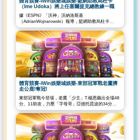
體育競賽-iWin娛樂城娛樂-籃網助教烏杜卡
生涯新高的48分，外帶11助攻，率領東部第5的老鷹
（Ime Udoka）將上任塞爾提克總教練一職
終場以116：113擊敗東部第3的公鹿，搶下系列賽第
據《ESPN》「​沃神」沃納洛斯基
一勝。T.楊恩生涯首度帶隊打進季後賽，一路擊敗尼
（AdrianWojnarowski）報導，籃網助教烏杜卡
克和七六人，老鷹以「下剋上」之姿睽違5年後再度
（ImeUdoka）將上任塞爾提克總教練一職。沃納洛
闖進東部決賽，T.楊恩在東部決賽首戰面對公鹿，全
斯基指出，烏杜卡獲綠衫軍主力塔圖姆
場34投17中，飆進4顆三分球，攻下生涯新高的48
（JaysonTatum）、J.布朗（JaylenBrown）、史馬
分，另有11助攻和7籃板，是老鷹首戰能贏球的最大
特（MarcusSmart）的高度評價，除了他們之外，許
功臣。T.楊恩單場48分也追平詹姆斯
多賽爾提克球員也大力支持他當新主帥。烏杜卡在
（LeBronJames）於2007年所創下的22歲以下年輕
2019年曾任美國隊世界盃男籃教練，當時陣中球員
球員在分部季後賽及決賽最高得分紀錄。此外，這也
就有塔圖姆、J.布朗、史馬特。《BostonHerald》記
是T.楊恩在季後賽第7度單場得分破30分以上，寫下
者MarkMurphy也指出，若非先訊問了這三位球員的
史上季後賽新鮮人的最多紀錄!iWin娛樂城娛樂城-獲
意願，否則塞爾提克球團不會有任何動作。NBA球員
准開業通過了！美國玩家準備拜訪新賭場度假村iWin
生涯7年，烏杜卡加入過5支球隊，在2012年退役後
娛樂城娛樂城-公佈首季營收業績報告馬尼拉名勝世
體育競賽-iWin娛樂城娛樂-東部冠軍戰老鷹擠
到馬刺擔任助理教練，一待就是7年，2019年加入七
界這樣回應了iWin娛樂城娛樂城-疫情影響彩票收入
走公鹿!奪冠!
六人，去年則到籃網當助理教練，今年升職當總教
大馬成功多多首三月淨利下滑六成iWin娛樂城娛樂
東部冠軍戰今登場，老鷹「少主」T.楊恩飆出全場48
練。2018年馬刺季前網羅烏杜卡（ImeUdoka）的舉
城-全球玩家、廠商要失望了！G2EAsia博覽會延到
分、11助攻，力壓「字母哥」亞德托昆波的34分
動感到納悶，現今衛冕軍面臨季後賽生死存亡關頭，
這時間iWin娛樂城娛樂城...
「準大三元」，終場老鷹以116：113擊敗公鹿在外
烏杜卡若能扮演「板凳暴徒」角色，馬刺衛冕之路將
界不看好的情況下，率先於系列賽拔得頭籌。老鷹在
有機會重現光明。鄧肯、帕克、吉諾比利為馬刺戰力
前兩輪先後擊敗尼克、七六人挺進東部冠軍戰，成為
指標，馬刺攻勢幾乎皆由此「鐵三角」發動，防守方
一大黑馬。陣中「少主」T.楊恩（TraeYoung）此仗
面則有包溫專門箝制對方看板球星，但年輕的黃蜂充
表現依舊強勢，上半場砍下25分，也是他今年季後賽
滿爆發力，強勢主場表現更令衛冕軍一個頭兩個大，
第3次半場繳出25分，為隊史近25年來第一人，不過