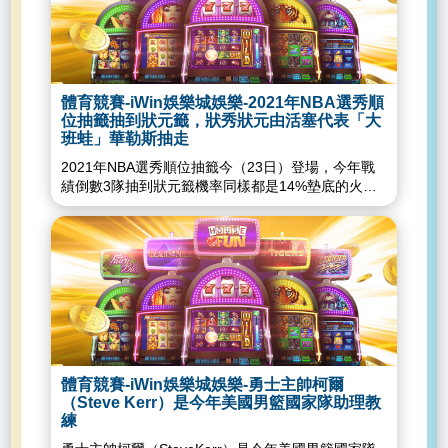
直對參賽持「50、50」一半態度的勇士隊柯瑞則是
利。喬治今雖繳出全隊最高26分，但他最後關頭罰球
確定婉拒徵召。美國隊將於7月6日展開訓練營，東京
落空，成為快艇落敗的主因，而他今天罰球10投僅5
奧運男子籃球賽於7月25日至8月7日舉行，美國隊屆
中，也是生涯近8個球季中，失手最多的一次。快艇
時將力求連續第四面金牌。iWin娛樂城娛樂城-獲准
今年季後賽有些慢熱，首輪碰上獨行俠先以0：2落
開業通過了！美國玩家準備拜訪新賭場度假村iWin娛
後，但一路和對手纏鬥到搶七大戰，驚險挺進第2
樂城娛樂城-公佈首季營收業績報告馬尼拉名勝世界
體育競賽-iWin娛樂城娛樂-2021年NBA選秀順
輪。次輪碰上爵士也是先吞兩敗，最後連拿4場強勢
這樣回應了iWin娛樂城娛樂城-疫情影響彩票收入大
位抽籤抽到狀元籤，狀秀狀元由活塞代表「大
晉級，成功殺進西部決賽。不過，快艇主力雷納德
馬成功多多首三月淨利下滑六成iWin娛樂城娛樂城-
班蛙」華勒斯抽走
（KawhiLeonard）因右膝十字韌帶傷勢連兩戰缺
全球玩家、廠商要失望了！G2EAsia博覽會延到這時
2021年NBA選秀順位抽籤今（23日）登場，今年戰
陣，尚未確定歸隊時間，這讓洛城大軍打得格外艱
間iWin娛樂城娛樂城...
績倒數3隊抽到狀元籤機率同樣都是14%墊底的火箭
辛，此系列賽再度吞下2連敗，成為史上首支在季後
派出「非洲天王」歐拉朱萬（HakeemOlajuwon）抽
賽連續3輪都以0：2開場的隊伍。快艇P.喬治
籤，不過卻只抽到榜眼，狀秀狀元則是由活塞代表
（PaulGeorge）季後賽連15戰飆破20分，創近20季
「大班蛙」華勒斯（BenWallace）抽走，而魔術隊
第5人紀錄，但他關鍵時刻罰球軟手，成為球迷嘲諷
只抽到第5順位。根據樂透抽籤規定，戰績倒數前3隊
對象。快艇一哥雷納德（KawhiLeonard）持續因傷
伍都擁有14%抽中狀元籤機率，這3隊分別為火箭、
缺陣，P.喬治肩負得分重擔，全場攻下26分、6籃
活塞與魔術，再來是雷霆11.5%、騎士11.5%、灰狼
板、6助攻，不過今日外線手感不好、8投僅1中，罰
9.5%，公牛、國王和鵜鶘則都是4.5%，而其中灰狼
球也不靈光、10罰僅5中，尤其關鍵時刻2罰都「軟
的首輪是前3順位保護，如果最終順位不在前3，將屬
手」，最終快艇遭逆轉，P.喬治再度成為網友抓戰犯
於勇士；公牛的首輪是前4順位保護，如果他們最終
的目標，嘲諷他是「PandemicP（流行病）」。P.喬
順位不在前4，這個簽將由魔術獲得。本季在東西部
治本季例行賽罰球命中率有86.8%、季後賽前14戰罰
體育競賽-iWin娛樂城娛樂-勇士主帥柯爾
當爐主的活塞、火箭今天都派出傳奇名將代表抽籤，
球命中率也高達89.2%，今日5罰不進確實有失水
（Steve Kerr）是今年美國男籃國家隊助理教
活塞由華勒斯代表，他展現「神之手」幸運抽到狀元
準，根據紀錄統計，在今日之前，P.喬治本季僅有1
練
籤，幫助活塞在睽違許久後再次得到能挑選狀元的機
次2罰都不中，未料第2次出現在關鍵的西部決賽