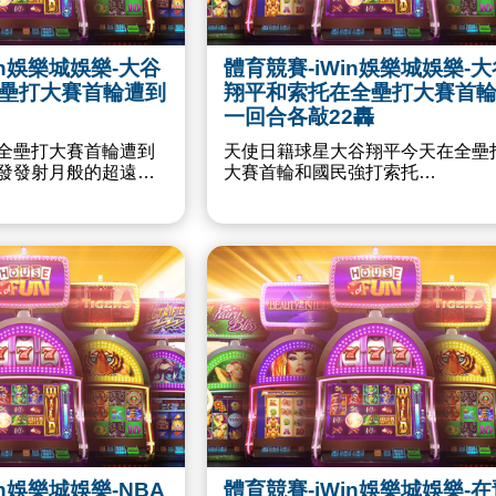
in娛樂城娛樂-大谷
體育競賽-iWin娛樂城娛樂-大
壘打大賽首輪遭到
翔平和索托在全壘打大賽首
一回合各敲22轟
全壘打大賽首輪遭到
天使日籍球星大谷翔平今天在全壘
發發射月般的超遠紅
大賽首輪和國民強打索托
多項紀錄。獨居聯盟
（JuanSoto）激戰三回合，最後
翔平今在首輪與國民
淘汰。索托賽後接受訪問時說，很
nSoto），兩人兩度戰
敬大谷翔平，比賽後他們就成為朋
到最後的三球對決，
了。大谷翔平和索托在全壘打大賽
下陣來。根據
輪第一回合各敲22轟，接著第二回
&Info》指出，大谷翔平
分鐘延長賽又各擊出6發全壘打，
500英尺，寫下2016
第三回合兩人進行3球對決，索托
t》啟用以來單輪的最多支
3球都開轟，而大谷翔平在第一次
超過475英尺，也同
就打成滾地球，這讓大谷遭到淘汰
外，大谷翔平的隊友
局。大谷翔平也上前和索托擁抱致
rout）今年雖因傷無緣
意。《華盛頓郵報》報導，索托表
谷叫出暫停時，打電
示，「我對他表示尊敬，因為最終
aredWalsh），在
這只是一場比賽，從那之後，我們
谷連線，畫面相當有
是朋友。」大谷翔平賽後接受訪問
出33轟的大谷名列第
in娛樂城娛樂-NBA
坦言很累，自己最後在最後一回合
體育競賽-iWin娛樂城娛樂-在