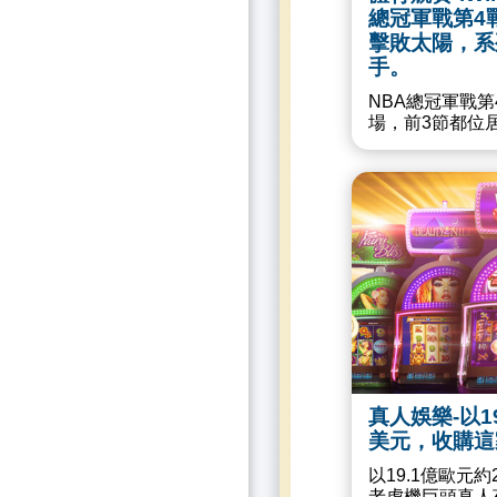
一種子，被安排
總冠軍戰第4戰
八種子索托首輪
擊敗太陽，系
率先上場敲出2
手。
始沒找到感覺，
托打平，雙方進
NBA總冠軍戰
再敲出6轟，後
場，前3節都位
雙方再次平手。
軍，決勝節狂拉
人可打三球，結
頓（KhrisMid
全壘打，給大谷
球，全場轟下4
谷選擇第一球沒
托昆波（Giannis
敗。最後索托以3
帳26分，帶領公
進第二輪。-iWi
陽，系列賽扳成
絲專頁-影片*/--立
列賽2：1領先
他人都在看:●
（DevinBook
利何超瓊背後打
打出不錯的開局
家等待已久了！
米德爾頓在第2節
全運營”●捕魚機
鍵三分球，雙方
要素相關娛樂資訊
手。第3節戰況
娛樂城眾發娛樂城
分，表現依舊搶
樂城娛樂城金合
真人娛樂-以1
一開賽就吞下第
九州娛樂城THA
休息；而趁著狀
美元，收購這
樂i88娛樂城通
上，公鹿緊咬太
以19.1億歐元
城現金版娛樂城出
亞德托昆波、康
老虎機巨頭真人荷官