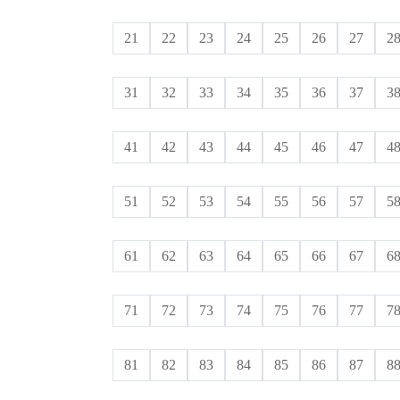
MbServer第三方快速自
24/7TechnicalSupportandCustome
為，本文僅以產業分
寶、極速百家樂、競咪百家樂、多
子。7/45/215/8以下例子都是不利
技術對接訊速便易
僅供參考，文章內相
遊戲廳！智控咪牌互動感直逼真實
率。1/210/114/6請注意，從技術上
21
22
23
24
25
26
27
2
tyAutoPayment兩千多
EasilyandFasttoIntegrating百家樂
律與本站無關。真人
場：真人視訊遊戲的移動應用程式
講，同等賠率都表示為1/1，但通
,000Games!優惠活
真人影視真人娛樂｜DG免費試玩
費試玩真人娛樂場關閉，
有智控咪牌模式，帶領玩家進入百
稱為偶數。 每個分數都顯示您在獲
贏百家樂連敗幫你出一半iWin娛樂
iWin娛樂城娛樂
樂的新境界。美女直播間：台灣泰
的賭注中可以賺取多少利潤，取決
31
32
33
34
35
36
37
3
bateforPlayers自主定
娛樂城...
辣妹主播實時聊天互動全終端支持
您是否要增加初始賭注。使用以下
全面支持PC、H5、APP、以及
算，其中a是分數中的第一個數字
eWebDesign後台登入權
AndroidSDK、IOSSDK真人視訊-
b是第二個。賭金x（a/b）=潛在利
41
42
43
44
45
46
47
4
博-免費試玩真人娛樂場關閉，並簡
有些人更喜歡在計算賠率之前將分
oAccessBackendOffice
老虎機開發iWin娛樂城娛樂城...
賠率轉換為小數賠率。需將第一個
管理系統
字除以第二個數字並加1即可。「
rfulBackendManagementSystem
51
52
53
54
55
56
57
5
5/2小數賠率將是3.5；6/1則是7.0
lessWallet百家
此類推」。 這兩者從根本上就是聯
博免費試玩｜
在一起，但賠率並不一定直接反映
ng新手從這裡開始iWin娛
某些事情發生或未發生的可能性。
61
62
63
64
65
66
67
6
育博彩的概率是主觀的，在預測賽
的可能結果時，投注者和莊家都將
不同的看法。-iWin娛樂城娛樂城-F
71
72
73
74
75
76
77
7
粉絲專頁-影片*/--立即真錢遊戲--/*--
其他人都在看:●再賣美高梅國際持
套利何超瓊背後打什麼算盤？●菲
81
82
83
84
85
86
87
8
玩家等待已久了！這些場所獲准恢
完全運營”●捕魚機-玩好捕魚遊戲的