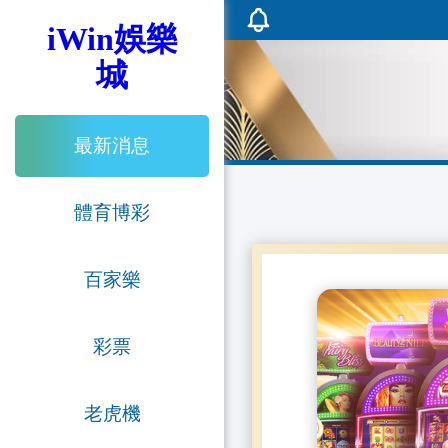
iWin娛樂
城
最新消息
體育博彩
百家樂
彩票
老虎機