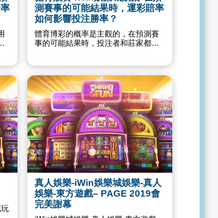
擔
賠率
行距離來到468英呎，是一發超大號的
測賽事的可能結果時，運彩賠率
示
陽春彈。小葛雷諾成為自1969年紅人
如何影響投注勝率？
首
傳奇班區（JohnnyBench）後，在明
的
用
體育博彩的概率是主觀的，在預測賽
星賽開轟的最年輕球員，當時班區在
馬
少
事的可能結果時，投注者和莊家都將
21歲又228天的年紀開轟，而小葛雷
翻
代
有不同的看法。概率通常相差5%到
諾目前為22歲又119天。除此之外，
人
下
10%：有時更少，有時更多。成功的
小葛雷諾與葛雷諾，也是史上第三對
1
彩
體育博彩主要是對結果的可能性進行
在明星賽都開轟過的父子黨，前兩對
國民
準確的評估，確定該結果的機率是否
分別是老邦茲（BobbyBonds）與邦
後
注
值得下注。為了做出正確決定，我們
茲（BarryBonds），以及葛瑞菲
首
下
需要了解隱含概率什麼是隱含概率？
（KenGriffey）與小葛瑞菲
受
是
在體育博彩的背景下，隱含概率就是
（KenGriffeyJr.）。小葛雷諾在受訪時
，
的
任何給定結果發生的機率。可以幫助
談到，自己在小時候，他很喜歡跟著
示
我們計算博彩公司在博彩市場中的優
父親參加每場明星賽（葛雷諾生涯9度
鈴
的
勢。隱含概率確實可以真正幫助我們
入選明星賽）「現在開始，輪到他做
是
還
確定投注是否為我們提供了期望值,僅
為粉絲陪我參加了，因為輪到我參加
之
須
在有期望值時下注。只要賠率設置得
明星賽。」小葛雷諾在3上開轟，該球
。
門
比您想像的要高，就存在期望值。隱
預測飛行距離來到468英呎，根據大聯
水
能
含概率將告訴我們是否是這種情
盟報導指出，這是自《Statcast》自
是
」
況。 在兩個相同標準的球員之間存在
真人娛樂-iWin娛樂城娛樂-真人
2016年開始量測數據以來，明星賽最
的
是
一場比賽。莊家為兩個球員提供了完
遠的一發全壘打，同時這發陽春彈，
娛樂-東方遊戲– PAGE 2019會
因
贏
全相同的獲勝機會，每個玩家的賠率
也是大聯盟明星賽的第200轟，該球的
完美謝幕
試玩
張
上
均為2.00十進制格式。博彩公司永遠
擊球初速也高達110.2英哩。小葛雷諾