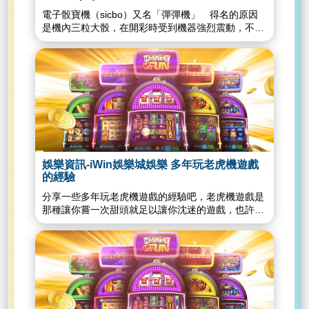
率，相對於人手骰寶機台，又高出很多，能夠做到如
行善，呵護好身邊的親朋好友…百家樂密技的賭注控
12：要會應用你對家的牌來鬥地主。 不可一味的和
下一個賭注將是您自負盈虧總額的10％。當您達到獲
電子骰寶機（sicbo）又名「彈彈機」 得名的原因
此吸引，估計絕非單純節省了人工，而是另有玄機，
制是很多玩家都知道的，但並不是所有人都能做好。
地主相互壓牌，有的時候，即便你的牌還不錯，大牌
利目標時，您將獲勝並逃走，而當您達到允許的損失
是機內三粒大骰，在開彩時受到機器強烈震動，不斷
否則後者豈非會被淘汰，但事實又不然。破解電子骰
賭注控制包含在遊戲時的賭注控制，和遊戲結束時的
良多，也要略微忍一忍，要充分應用你對家的大牌去
金額時，您將減少損失並結束遊戲。通過使用這種投
跳彈而被戲稱如此，大部分朋友都可以一講即明，阿
寶機台的真人真事 一個真正可以在此機器贏錢的高
賭注控制，前者會決定你能贏或輸多少，後者則決定
頂地主等你的對家不可的時分。13：叫牌的辦法:
注方法，可以獲得保護利潤目標和允許損失的投注方
圖也同意這是一個好名稱。骰子跳動時的形態吸引，
人，起初也不肯相信，後來經過親眼目睹，再加上以
著你長期的盈虧。最基本的賭注控制，就是“預算輸”
你手上假如有炸，根本上你要叫地主的，除非你
式。請參考下面的鏈接了解詳細信息。31系統投資法
很多人都不自覺的沈迷其中，甚至不能自拔。 基本
下3項證明，確證她沒有吹噓，才深信不疑。為保障
和“預算贏”，預算輸可以避免你因為一時衝動輸掉過
沒王，沒2你手上假如有大王，也根本上要叫牌的，
31什麼是系統投資法？31系統投資法是一種投注方
上沒有人可以戰勝機器，所以阿圖曾經勸喻各位，切
她的利益，在這以作為化名，將她擊敗電子骰寶機台
多。預算贏則可以讓你在贏的時候鎖住收益，不會把
除非你沒2，並且缺牌良多，即使是吃了三張底牌，
法，要求最大損失為投注金額的31倍。下注方法基於
勿在沒有其他戰友入座時，單人匹馬挑戰「彈彈
的真人真事，公諸同好。 第一項證明是她以2000
贏到的錢再輸出去。我們在進入賭場時，往往會出現
也大約連不起來。 你手上假如有3個2和一對A也要
1、1、1、2、2、4、4、8和8的9個劃分。規則很簡
機」，因為單打獨鬥的結果，是機內電腦的矛頭指向
元作本錢，能夠做到穩保本金，運作下有微利的結
這種情況，開始的時候贏了不少錢，但是離開賭場時
叫牌，由於敵手一方能夠有王炮，但照樣值得賭一下
單。如果輸了，則按照1、1、1、2、2、4、4、8、8
你，落敗的機會很大。若有其他活躍的戰友同場，形
果，她的利潤可能只是三數百元，但能夠立於不敗，
卻以慘敗收場。原因是贏的時候不願收手，想要贏更
的，說不定，底牌可以叫你補個炸或王什麼的，假如
的順序下注。如果您贏了，您將下注並跳至下一個單
勢便有很大不同，由莊客對賭變成客客互賭。以圍骰
已覺得難能可貴，因為大部分參與這火中取栗遊戲
多。一旦輸了，則總想把輸的再贏回來，這樣直到最
底牌沒有王，那麼你就必然要留1對2在最終出。推薦
元。如果您連續兩局獲勝，或者當您達到最終的下注
作為整個遊戲的設計重心的骰寶機台 第二個守則是
者，都是失望而回者居多。 第二項證明的累積賭場
後，終於輸到清袋。百家樂密技投注除了止贏和止損
娛樂城(出金穩定):●註冊即送100元體驗金●九州娛樂
金額並且確定了勝利或失敗後，一組將結束。請參考
「彈彈機」的設計者，以圍骰作為整個遊戲的設計重
積分，每天必超過100分，這個分數，是一般人的10
外，賭博過程中的賭注控制也是你贏錢的關鍵之一。
城●LEO●THA●通博娛樂城其他人都在看:現金版-優
娛樂資訊-iWin娛樂城娛樂 多年玩老虎機遊戲
下面的鏈接了解詳細信息。 31系統投資法僅通過連
心，賭場能否賺錢，與開出圍骰的次數，以及該鋪有
至20倍了，電子骰寶機台的計分方法，是以投注額計
倍投直纜：你以一百元下注，輸了再下二百元，再輸
惠內容●註冊即送100元體驗金●首存百分百存1,000
的經驗
續贏得兩場比賽就始終獲利的一種獲勝方法10單位法
沒有客人命中，有密切的關係，當然不會沒有人中
算，每投注600元可獲一分，要累積100分，便需要
下四百元——這種方法雖然理論必勝，但事實上無論
送1,000●再存加贈50%●三存加贈30%-iWin娛樂城娛
10個單位的方法是什麼？10單位方法是一種使用10
分享一些多年玩老虎機遊戲的經驗吧，老虎機遊戲是
過圍骰，否則便沒有人會投注全圍或單圍了，但圍骰
投注60,000元，要在此過程贏錢，無異於刀口舐
你的本錢還是賭場的限制，都會給你造成相當多的阻
樂城-FB粉絲專頁-影片*/--立即真錢遊戲--/*----其他人
個數字序列的下注方法。下注金額是10個數字列兩端
那種讓你嘗一次甜頭就足以讓你沈迷的遊戲，也許很
賠率高，要與賭客捉迷藏絕對有需要。圍骰引申下
血。 第三項證明是她能做到第一、二兩點，屹立不
礙。現實中較常用的一種賭注控制法是“平均注”法，
都在看:●再賣美高梅國際持股套利何超瓊背後打什麼
的數字總和。贏了，請刪除兩端的數字，輸了，則將
多人對它並不是很了解，確實如果碰到一個正吃分的
來，便是點數了 圍骰表面是大、小通吃，但吃不到
倒下，每天都拿到送飛送酒店房的優惠，即是說除了
平均注法是指每次投注都用同樣的注碼。比如每次都
算盤？●菲律賓玩家等待已久了！這些場所獲准恢復
損失的金額添加到該列的右端。繼續遊戲並且所有數
老虎機遊戲，那是相當無趣的，老虎機我首推PT因
點數，但點數本身的賭率抽了暗水是其一，點數只設
博彩坐和望贏，累積到大量積分，可以兌換各種投注
是一百元。這種方法的好處就是輸贏差距不大，不會
完全運營”●捕魚機-玩好捕魚遊戲的幾大要素相關娛
字都消失了，賭注就結束了。該下注方法是傾向於長
為PT的老虎機確實在隨機性上做得非常完善，那保
有4至17點是其二，一旦開出3條1或3條6，即是點數
券及禮品外，尚可得到賭場客房，演唱會及自助餐
有太大的風險。缺點就是如果之前連輸數次，追回很
樂資訊:通博娛樂城HOYA娛樂城眾發娛樂城贏家娛樂
期戰鬥的下注方法。由於遊戲流程和結果將被自然記
證了遊戲的公平性。先簡單的介紹下角子機的投注大
的3及18點，也是買無可買，等於點數通吃，所以在
券，總值是不菲了。買大又買小 舊方法是這樣的，
麻煩，對於追求樂趣的人來說，平均法。贏攻輸縮法
城iWin娛樂城娛樂城金合發娛樂城博馬娛樂城九州娛
錄，因此這是一種博彩方法，適用於基於遊戲流程學
多是由線X線注構成的，選擇你的每線注和投注線，
適當時間，大家可以優先考慮投注全1與全6。「彈彈
有人既買大又買小，寧冒開圍骰的風險，亦有人以三
是被廣泛應用的一種注碼控制法，這種方法是在贏的
樂城THA-九州娛樂LEO-九州娛樂i88娛樂城通博娛樂
習自負盈虧。現金管理最重要的要素是目標利潤額和
然後開始享受吧，通常我不偏好太多投注線的遊戲，
機」是不會隨便開出圍骰的 尤其是當有貴客在追捧
個百分比左右的保險費，加一個全圍，亦下篇為大家
時候，把贏來的錢用於加註，輸的時候，則將注碼減
城娛樂城-AV影城現金版娛樂城出款娛樂城 iWin娛樂
可允許損失額的設定。百家樂的遊戲特性，將總金額
因為那樣會曾加投注成本，因為中獎還是按照每個單
圍骰時更甚，這正是機械的奧妙，因為全圍與單圍的
揭開這個謎團。-iWin娛樂城娛樂城-FB粉絲專頁-影
半再投。這種方法和前兩者比起來，更加容易贏錢，
城娛樂城...