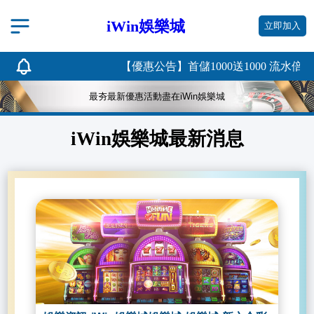
iWin娛樂城
立即加入
【優惠公告】首儲1000送1000 流水倍率20
最夯最新優惠活動盡在iWin娛樂城
iWin娛樂城最新消息