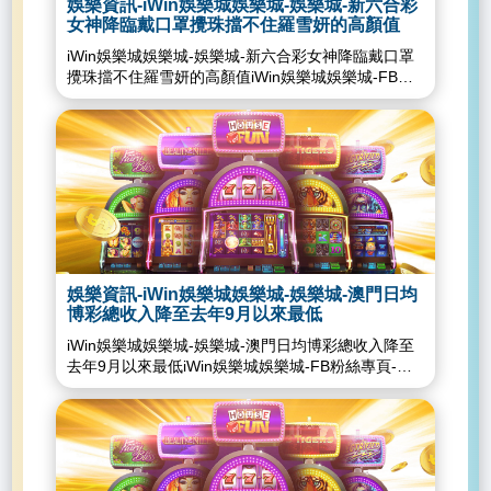
娛樂資訊-iWin娛樂城娛樂城-娛樂城-新六合彩
女神降臨戴口罩攪珠擋不住羅雪妍的高顏值
iWin娛樂城娛樂城-娛樂城-新六合彩女神降臨戴口罩
攪珠擋不住羅雪妍的高顏值iWin娛樂城娛樂城-FB粉
絲專頁-影片*/--立即真錢遊戲--/*影片教學-手機:免費
領取-首存1,000送1,000--香港六合彩本週起每週恢復
攪珠三次，上周彩迷們有發現嗎？六合彩攪珠不是蔡
國威也不是李芷晴，這位大眼美女是誰呢？答案是無
線新培訓的六合彩主持，名叫羅雪妍。羅雪妍與六合
彩主要主持人蔡國威六合彩再迎新女神羅雪妍密訓3
個月後主持攪珠不怯場香港六合彩J2秘密培訓的這位
新人，雖然在藝能界還沒有什麼作品，但是亮麗的外
型在上週攪珠節目後，已經引起不小討論。羅雪妍6
月8日初次主持六合彩攪珠六合彩,六合彩女神,香港,
娛樂資訊-iWin娛樂城娛樂城-娛樂城-澳門日均
六合彩攪珠,羅雪妍,羅雪妍羅雪妍今年才加入無線，
博彩總收入降至去年9月以來最低
上週已經主持兩次攪珠節目，在節目中的流暢表現，
iWin娛樂城娛樂城-娛樂城-澳門日均博彩總收入降至
完全看不出是位新人，且羅雪妍有一雙充滿仙氣的大
去年9月以來最低iWin娛樂城娛樂城-FB粉絲專頁-影
眼，因此就算戴上口罩，也遮不住她的高顏值。 初
片*/--立即真錢遊戲--/*影片教學-手機:免費領取-首存
入戲劇界加上網絡視頻經驗羅雪妍主持六合彩勝任有
1,000送1,000--受過去一周新增本地確診病例的影
餘羅雪妍今年26歲，參加過《香港小姐競選2020》
響，澳門的博彩總收入（GGR）在過去一周跌至去
在12強止步，參賽前曾經參演過ViuTV網絡劇集《仇
年9月以來的日均最低水平。受過去一周新增本地確
老爺爺》與盧海鵬同場以及《黑市—心靈寫真》，她
診病例的影響，澳門的博彩總收入（GGR）在過去
報稱自己香港浸會大學電影學院，主修導演，還是一