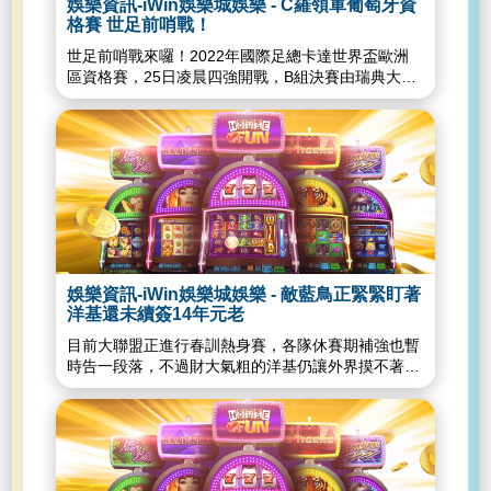
娛樂資訊-iWin娛樂城娛樂 - C羅領軍葡萄牙資
格賽 世足前哨戰！
世足前哨戰來囉！2022年國際足總卡達世界盃歐洲
區資格賽，25日凌晨四強開戰，B組決賽由瑞典大戰
捷克，C組則有葡萄牙對上土耳其、義大利對上北馬
其頓，誰能脫穎而出，前進最後決賽，搶得最後三個
歐洲區世界盃參賽席位，喜愛足球的觀眾朋友們，記
得鎖定ELEVEN體育家族現場轉播！C組是戰況最為
激烈的一組，兩場比賽分別是全球矚目的球王C羅納
度領軍的葡萄牙要對上土耳其，會在ELEVEN體育二
台播出，另一組則是在ELEVEN體育一台送上，球技
和顏值都很高的義大利對上北馬其頓，葡萄牙跟義大
利兩支足球強權在附加賽不幸抽到同組，四強賽如果
都順利出線的話，將有可能在3月30日的決賽碰頭，
娛樂資訊-iWin娛樂城娛樂 - 敵藍鳥正緊緊盯著
戰況相當激烈。由於俄羅斯軍事侵略烏克蘭，遭到國
洋基還未續簽14年元老
際足總以及歐足聯的禁賽，FIFA官方直接宣布波蘭晉
目前大聯盟正進行春訓熱身賽，各隊休賽期補強也暫
級B組決賽，在3月25日凌晨3點35分轉播的B組比賽
時告一段落，不過財大氣粗的洋基仍讓外界摸不著頭
中，ELEVENSPORTSOTT也將送上另一組瑞典面對
緒，尤其他們竟還未與陣中老將賈登納
捷克比賽，勝者將在3月30日與波蘭一較高下。而A
(BrettGardner)續約，他在隊上可是待了14年之久，
組由威爾斯對奧地利、蘇格蘭鬥烏克蘭，但由於受到
目前大概也只需要一份老將底薪合約，但洋基不為所
俄烏戰爭影響，烏克蘭要求延期，因此A組的最終決
動，這讓同分區的藍鳥再次動起補強念頭！賈登納今
戰延至6月，與跨洲附加賽同時進行。另外在3月26
年已38歲，生涯14年都在洋基效力，2009年幫助球
日~3月30日期間，歐洲各國以賽代訓，球迷們喜愛