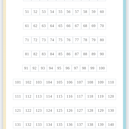
TSM，重回LPL老東家蘇寧（今WEIBOGaming）的
城金合發娛樂城博馬娛樂城九州娛樂城THA-九州娛
懷抱。相關博彩論壇:一樂娛樂城fun1.cc-iWin娛樂城
樂LEO-九州娛樂i88娛樂城通博娛樂城娛樂城-AV影
娛樂城-FB粉絲專頁-影片*/--立即真錢遊戲--/*影片教
城現金版娛樂城出款娛樂城 相關品牌介紹:參閱《你
51
52
53
54
55
56
57
58
59
60
學-手機:免費領取-首存1,000送1,000--123-1766.ws
不可不知的娛樂城的專業名詞》，拉近你與娛樂城的
情色裸聊其他人都在看:【1766.ws】一起聊聊高端老
距離！雪梨X 簡丹 iWin娛樂城娛樂城...
61
62
63
64
65
66
67
68
69
70
司機!全新上線囉!【1766.ws】註冊儲值完整教學老
司機!”台灣博彩玩家交流專區●現金版跟信用版很多要
怎麼選擇才好?●為什麼賭場對百家樂又愛又怕？●為
71
72
73
74
75
76
77
78
79
80
什麼賭場對百家樂又愛又怕？●如何選擇優質線上娛
樂城?通博娛樂城HOYA娛樂城眾發娛樂城贏家娛樂
81
82
83
84
85
86
87
88
89
90
城iWin娛樂城娛樂城金合發娛樂城博馬娛樂城九州娛
樂城THA-九州娛樂LEO-九州娛樂i88娛樂城通博娛樂
城娛樂城-AV影城現金版娛樂城出款娛樂城 相關品牌
91
92
93
94
95
96
97
98
99
100
介紹:參閱《你不可不知的娛樂城的專業名詞》，拉
近你與娛樂城的距離！雪梨X 簡丹 iWin娛樂城娛樂
城...
101
102
103
104
105
106
107
108
109
110
111
112
113
114
115
116
117
118
119
120
121
122
123
124
125
126
127
128
129
130
131
132
133
134
135
136
137
138
139
140