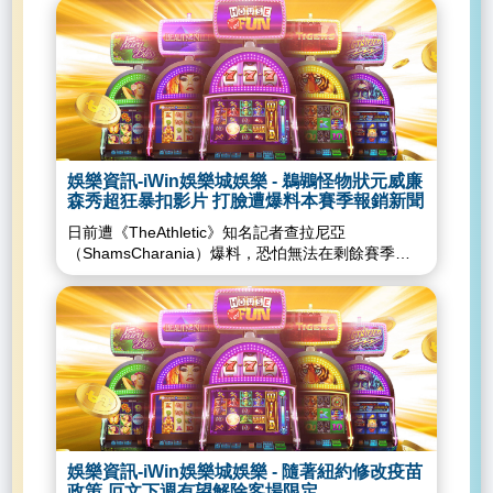
合新台幣5773萬元），附加交易獎金25萬，2022年
20，威斯布魯克（RussellWestbrook）、霍華德
樂又愛又怕？●如何選擇優質線上娛樂城?通博娛樂城
將是Romo在MLB的第15個球季。Romo是舊金山巨
（DwightHoward）各攻下24分。相關博彩論壇:一樂
HOYA娛樂城眾發娛樂城贏家娛樂城iWin娛樂城娛樂
人2005年選秀會第28輪指名，25歲升上大聯盟就專
娛樂城fun1.cc-iWin娛樂城娛樂城-FB粉絲專頁-影片
城金合發娛樂城博馬娛樂城九州娛樂城THA-九州娛
職牛棚，2010、12與14年都是巨人奪下世界大賽冠
*/--立即真錢遊戲--/*影片教學-手機:免費領取-首存
樂LEO-九州娛樂i88娛樂城通博娛樂城娛樂城-AV影
軍功臣，Romo在2013年生涯唯一一次入選明星賽。
1,000送1,000--123-1766.ws情色裸聊其他人都在看:
城現金版娛樂城出款娛樂城 相關品牌介紹:參閱《你
Romo是相當穩定的後援投手，待在巨人9個球季登
【1766.ws】一起聊聊高端老司機!全新上線囉!
不可不知的娛樂城的專業名詞》，拉近你與娛樂城的
板515場，2021年效力奧克蘭運動家，單季出賽66場
【1766.ws】註冊儲值完整教學老司機!”台灣博彩玩
距離！雪梨X 簡丹 iWin娛樂城娛樂城...
投61又2/3局，防禦率4.67，Romo在3月初滿39歲，
家交流專區●現金版跟信用版很多要怎麼選擇才好?●
再度獲得大聯盟合約。生涯173場救援成功紀錄，後
為什麼賭場對百家樂又愛又怕？●為什麼賭場對百家
娛樂資訊-iWin娛樂城娛樂 - 鵜鶘怪物狀元威廉
援投手要拿高薪不容易，Romo最大合約是2015、16
樂又愛又怕？●如何選擇優質線上娛樂城?通博娛樂城
森秀超狂暴扣影片 打臉遭爆料本賽季報銷新聞
年在巨人的2年1500萬美元，大部分時間都是要靠登
HOYA娛樂城眾發娛樂城贏家娛樂城iWin娛樂城娛樂
日前遭《TheAthletic》知名記者查拉尼亞
板場次賺取激勵獎金，生涯累積收入破4000萬美
城金合發娛樂城博馬娛樂城九州娛樂城THA-九州娛
（ShamsCharania）爆料，恐怕無法在剩餘賽季復
元。Romo在大聯盟累積出賽798場、6個球季打過季
樂LEO-九州娛樂i88娛樂城通博娛樂城娛樂城-AV影
出的NBA鵜鶘「怪物狀元」威廉森
後賽、3枚世界大賽冠軍戒指，39歲還能在球場奮
城現金版娛樂城出款娛樂城 相關品牌介紹:參閱《你
（ZionWilliamson），23日突然在Instagram限時動
戰，真的不容易。相關博彩論壇:一樂娛樂城fun1.cc-
不可不知的娛樂城的專業名詞》，拉近你與娛樂城的
態PO出高難度暴扣影片，引發高度關注。威廉森因
iWin娛樂城娛樂城-FB粉絲專頁-影片*/--立即真錢遊
距離！雪梨X 簡丹 iWin娛樂城娛樂城...
右腳第五蹠骨骨折被迫動刀，錯過了訓練營和熱身
戲--/*影片教學-手機:免費領取-首存1,000送1,000-
賽，開季至今都還未能登場，21日才遭
-123-1766.ws情色裸聊其他人都在看:【1766.ws】
《TheAthletic》知名記者查拉尼亞披露直指，「怪物
一起聊聊高端老司機!全新上線囉!【1766.ws】註冊
狀元」預計本季不會復出。不過就在剛被爆料後，威
儲值完整教學老司機!”台灣博彩玩家交流專區●現金版
廉森卻突然秀出一段胯下換手後猛扣的影片，影片中
跟信用版很多要怎麼選擇才好?●為什麼賭場對百家樂
可以看見他穿著最新的Zion2球鞋，顯然是一部近期
又愛又怕？●為什麼賭場對百家樂又愛又怕？●如何選
拍攝的影片，他也展現出依舊驚人的彈跳能力，似乎
擇優質線上娛樂城?通博娛樂城HOYA娛樂城眾發娛
娛樂資訊-iWin娛樂城娛樂 - 隨著紐約修改疫苗
有破除謠言的意味。威廉森曾被譽為「詹姆斯
樂城贏家娛樂城iWin娛樂城娛樂城金合發娛樂城博馬
政策 厄文下週有望解除客場限定