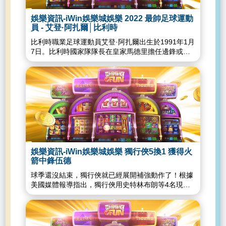
份，卡塔爾的氣溫通常會達到25攝氏度（77華氏
灣博彩玩家交流專區●現金版跟信用版很多要怎麼選
城的距離！雪梨X 簡丹 iWin娛樂城娛樂城...
度）。假如賽事是按往屆的慣例，於6月和7月進行的
擇才好?●為什麼賭場對百家樂又愛又怕？●為什麼賭
娛樂資訊-iWin娛樂城娛樂 2022 最帥足球運動
話，比賽進行期間的氣溫將會超過40°C，甚至有可
場對百家樂又愛又怕？●如何選擇優質線上娛樂城?通
員 - 艾登·阿扎爾│比利時
能達到50°C。卡塔爾一開始曾提出決賽如常在夏天
博娛樂城HOYA娛樂城眾發娛樂城贏家娛樂城iWin娛
比利時職業足球運動員艾登·阿扎爾出生於1991年1月
舉行，但所有比賽在有冷氣系統的封閉場館中進行，
樂城娛樂城金合發娛樂城博馬娛樂城九州娛樂城
7日。比利時國家隊隊長在皇家馬德里擔任邊鋒或攻
但是這一計劃最終被否決。為什麼選擇卡塔爾主辦？
THA-九州娛樂LEO-九州娛樂i88娛樂城通博娛樂城娛
擊型中場。他是他這一代最好的球員之一，以運球和
2010年，卡塔爾在國際足聯（FIFA，國際足協）22
樂城-AV影城現金版娛樂城出款娛樂城 相關品牌介紹:
傳球能力而聞名。此外，他現在被稱為現在最好的足
名執委的投票中勝出，擊敗美國、韓國、日本和澳大
參閱《你不可不知的娛樂城的專業名詞》，拉近你與
球邊鋒之一。藍眼睛的足球運動員個性十足，外型迷
利亞，成功獲得主辦權。這是阿拉伯國家首次主辦世
娛樂城的距離！雪梨X 簡丹 iWin娛樂城娛樂城...
人，被譽為2022年最帥的足球運動員之一。2007年
界杯。卡塔爾被指曾向FIFA官員行賄370萬美元，以
11月，阿扎爾16歲的時候，他完成了職業生涯的首
換取他們的支持，但是在兩年的調查程序過後洗脫嫌
秀。在法甲歷史上，作為非法國球員，在他的第一個
疑。時任FIFA主席塞普·布拉特（SeppBlatter，白禮
賽季就獲得了年度最佳年輕球員獎。這是他最初的成
達）當時曾支持卡塔爾申辦，但是之後卻表示國際足
就。在2012年6月加盟英超冠軍切爾西之前，阿扎爾
聯可能作出了錯誤的決定。布拉特目前因涉嫌詐騙、
為里爾出場超過190次並打入50球。在他的第一個賽
挪用公款以及其他腐敗罪名，正在瑞士受審。他對各
季，他贏得了歐聯盃冠軍。次年，他在下個賽季獲得
種指控均予以否認。卡塔爾也面臨國際特赦組織
娛樂資訊-iWin娛樂城娛樂 獨行俠5換1 獲得火
了PFA年度最佳青年球員獎。作為一名切爾西球員，
（AmnestyInternational）和人權觀察
箭中鋒伍德
艾登·阿扎爾憑藉2014-15賽季的成就贏得了2014-15
（HumanRightsWatch）的指控，稱其不善對待參與
球季還沒結束，獨行俠就已經展開補強動作了！根據
賽季PFA和FWA年度足球先生獎。這位比利時國家隊
建造世界杯設施的外國工人。參賽隊有哪些？誰是奪
美國媒體報導指出，獨行俠用史特林布朗等4名現役
球員以他的名字代表國家隊出場超過110次。作為比
冠熱門？2022年世界杯的預選賽在三年前就開始
球員以及今年首輪26號選秀權，用5換1的方式從火
利時國家隊的一員，他參加了2014年FIFA世界杯、
了。各大洲的球隊分組進行比賽，各小組排名前列的
箭手中交易得到中鋒好手伍德。季後賽止步西區決賽
2016年和2020年歐洲杯，並打進了八強。作為2018
球隊直接晉身決賽圈，一些球隊則在之後通過附加賽
的獨行俠，為了補強禁區戰力，用史特林布朗、柏
世足的比利時隊長，他帶領他們獲得了令人難以置信
獲得參賽資格。奪得2018年世界杯冠軍的法國成功
克、馬揚諾維奇、馬奎斯克里斯與金年首輪選秀權向
的第三名，這是迄今為止比利時最好的成績。阿扎爾
晉身卡塔爾，但是去年在歐洲杯上奪冠的意大利卻未