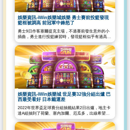
打完68：56領先勇士12分。第一節6投3中僅得7分的
城現金版娛樂城出款娛樂城 相關品牌介紹:參閱《你
柯瑞，上半場只進2顆三分球攻下14分，湯普森
不可不知的娛樂城的專業名詞》，拉近你與娛樂城的
（KlayThompson）9投4中包括3顆三分球進帳15
距離！雪梨X 簡丹 iWin娛樂城娛樂城...
娛樂資訊-iWin娛樂城娛樂 勇士賽前投籃發現
分，威金斯（AndrewWiggins）貢獻13分。塞爾提克
籃框被調高 前冠軍中鋒怒了
以布朗的22分最高，泰坦（JaysonTatum）貢獻11
勇士9日作客塞爾提克主場，不過賽前發生意外的小
分，「聰明哥」史馬特（MarcusSmart）得10分。相
插曲，勇士進行投籃練習時，發現籃框似乎有過高的
關博彩論壇:一樂娛樂城fun1.cc-iWin娛樂城娛樂城-
情形，趕緊請工作人員調整，練習被迫中斷。大約在
FB粉絲專頁-影片*/--立即真錢遊戲--/*影片教學-手機:
比賽開始前90分鐘，勇士助理教練先是察覺籃框似乎
免費領取-首存1,000送1,000--123-1766.ws情色裸聊
有過高的情形，因此找了幾位球員前來確認，並趕緊
其他人都在看:【1766.ws】一起聊聊高端老司機!全
通知塞爾提克主場的工作人員，經過測量後，發現籃
新上線囉!【1766.ws】註冊儲值完整教學老司機!”台
框確實比正常高了2英吋，約5公分，勇士的投籃練習
灣博彩玩家交流專區●現金版跟信用版很多要怎麼選
也因為這段小插曲被迫中斷。雖然問題迅速就解決，
擇才好?●為什麼賭場對百家樂又愛又怕？●為什麼賭
但前勇士冠軍中鋒波加特（AndrewBogut）對此相當
場對百家樂又愛又怕？●如何選擇優質線上娛樂城?通
不以為然，直接在推特上表示這是塞爾提克的小手
博娛樂城HOYA娛樂城眾發娛樂城贏家娛樂城iWin娛
段。勇士總教練柯爾（SteveKerr）對此事件則表
樂城娛樂城金合發娛樂城博馬娛樂城九州娛樂城
示，「球員對這種事情很敏銳，他們感覺得出異狀，
THA-九州娛樂LEO-九州娛樂i88娛樂城通博娛樂城娛
娛樂資訊-iWin娛樂城 世足賽32強分組出爐 巴
所以我趕快找人檢查，籃框確實有問題，但只要他們
樂城-AV影城現金版娛樂城出款娛樂城 相關品牌介紹:
西最受看好 日本籤運差
處理好，那麼一切都很棒。」相關博彩論壇:一樂娛
參閱《你不可不知的娛樂城的專業名詞》，拉近你與
2022年世界盃足球賽分組抽籤結果2日出爐，地主卡
樂城fun1.cc-iWin娛樂城娛樂城-FB粉絲專頁-影片*/--
娛樂城的距離！雪梨X 簡丹 iWin娛樂城娛樂城...
達A組抽到了荷蘭、塞內加爾、厄瓜多，出線希望不
立即真錢遊戲--/*影片教學-手機:免費領取-首存1,000
大。最受看好的是巴西、法國、英格蘭、西班牙，勇
送1,000--123-1766.ws情色裸聊其他人都在看:
闖會內賽的美國避開了死亡之組，東亞球隊日本、韓
【1766.ws】一起聊聊高端老司機!全新上線囉!
國都籤運不佳。最受矚目的球星阿根廷梅西