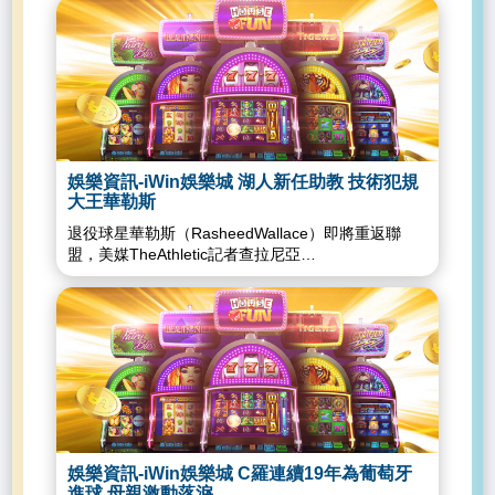
（StephenCurry）的實力自然也無庸置疑，不過從
術犯規導致後續被禁賽一場，最終勇士也以3:4輸掉
博娛樂城娛樂城-AV影城現金版娛樂城出款娛樂城 相
HOYA娛樂城眾發娛樂城贏家娛樂城iWin娛樂城娛樂
柯瑞進入聯盟以來，只有一件事一直為人詬病，那就
該年總冠軍。若他想幫助球隊，那就得控制自己的情
關品牌介紹:參閱《你不可不知的娛樂城的專業名
城金合發娛樂城博馬娛樂城九州娛樂城THA-九州娛
是他的防守，但柯瑞在總冠軍賽後的訪問中則表示，
緒。相關博彩論壇:一樂娛樂城fun1.cc-iWin娛樂城娛
詞》，拉近你與娛樂城的距離！雪梨X 簡丹 iWin娛樂
樂LEO-九州娛樂i88娛樂城通博娛樂城娛樂城-AV影
自己的防守不斷在進步，跟以前不一樣了。在總冠軍
樂城-FB粉絲專頁-影片*/--立即真錢遊戲--/*影片教學-
城娛樂城...
城現金版娛樂城出款娛樂城 相關品牌介紹:參閱《你
賽第2戰勝出後，柯瑞說：「為了贏球我必須在各方
手機:免費領取-首存1,000送1,000--123-1766.ws情
不可不知的娛樂城的專業名詞》，拉近你與娛樂城的
面都做到最好，包括防守。在我的職業生涯中，我努
色裸聊其他人都在看:【1766.ws】一起聊聊高端老司
距離！雪梨X 簡丹 iWin娛樂城娛樂城...
力讓自己能變得更壯，變得能去跟其他球員對抗，每
機!全新上線囉!【1766.ws】註冊儲值完整教學老司
天都在努力，而正是這些努力和付出，讓我的防守變
機!”台灣博彩玩家交流專區●現金版跟信用版很多要怎
得更好。」柯瑞從新秀賽季開始，一直都是位菁英級
麼選擇才好?●為什麼賭場對百家樂又愛又怕？●為什
娛樂資訊-iWin娛樂城 湖人新任助教 技術犯規
別的進攻球員，但受限於他較為瘦小的體型，柯瑞常
麼賭場對百家樂又愛又怕？●如何選擇優質線上娛樂
大王華勒斯
常會成為其他球隊進攻的目標，但他並沒有選擇只是
城?通博娛樂城HOYA娛樂城眾發娛樂城贏家娛樂城
退役球星華勒斯（RasheedWallace）即將重返聯
默默承受，而是不斷地增強自己的對抗性，再透過多
iWin娛樂城娛樂城金合發娛樂城博馬娛樂城九州娛樂
盟，美媒TheAthletic記者查拉尼亞
年累積的經驗，在防守端上盡力給對手施壓，今年總
城THA-九州娛樂LEO-九州娛樂i88娛樂城通博娛樂城
（ShamsCharania）報導，華勒斯同意加入湖人新
冠軍賽柯瑞連2戰拿下3次抄截，他更曾在2017年拿
娛樂城-AV影城現金版娛樂城出款娛樂城 相關品牌介
帥漢姆（DarvinHam）教練團擔任助教，只是雙方目
下聯盟抄截王的寶座，不再是過去眾人印象中的防守
紹:參閱《你不可不知的娛樂城的專業名詞》，拉近
前還沒達到簽約階段。華勒斯先前任職於曼菲斯大學
漏洞。勇士教練柯爾（SteveKerr）和防守悍將裴頓
你與娛樂城的距離！雪梨X 簡丹 iWin娛樂城娛樂城...
男籃教練團，總教練是另一位知名球星「一分錢」哈
（GaryPaytonII）也都為柯瑞的防守功力站台，柯爾
達威（PennyHardaway）。哈達威前陣子就預告華
說：「柯瑞在這場比賽的表現令人嘆為觀止，不只是
勒斯可能會前往湖人，因為華勒斯向漢姆承諾會跟著
他的神射，還有他的防守。大家不能總是因為他的身
他到新球隊上任。漢姆在記者會上也提到華勒斯是教
體素質不夠好，就否認他在防守端的貢獻。」裴頓也
練團人選之一，細節還需要等待球團總管安排。今年
說：「柯瑞是個非常全面的球員，他在防守端做了非
47歲的華勒斯球員時代打過16季NBA，其中2004年
常多事，可能有些人看不見，但在場上打球的我們絕
在活塞拿下總冠軍，當時漢姆也是活塞球員，兩人可
對感受得到。」相關博彩論壇:一樂娛樂城fun1.cc-
娛樂資訊-iWin娛樂城 C羅連續19年為葡萄牙
以說是老朋友。華勒斯在活塞打了6個球季，後來轉
iWin娛樂城娛樂城-FB粉絲專頁-影片*/--立即真錢遊
進球 母親激動落淚