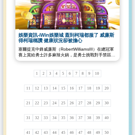
火箭換來本季出賽68場、先發67場，場均17.9分、
在足球路上之成長速度似乎總是較其他同齡的人領先
能出線，無緣世界杯。決賽圈共有32支球隊角逐，它
10.1籃板的伍德。伍德不但在內線擁有強悍的防衛能
不少，這情況也體現在國家隊層面上。他很早就經歷
們分成八個小組，每組四隊。來自同一大洲的球隊不
力，而且在外線又有攻擊火力，三分球投籃命中率
國家青訓系統的洗禮，先後入選比利時U17及U19代
會被分在同一小組——除了歐洲，會有最多兩支球隊
39%，來到達拉斯之後可以彌補獨行俠的不足之處。
表隊，助比利時在2007年作為東道主的歐洲U-17錦
分在同一組。巴西、英格蘭、法國和西班牙是目前被
火箭本季20勝62敗，戰績全聯盟墊底，進入重整階
標賽上勇奪季軍。相關博彩論壇:一樂娛樂城fun1.cc-
博彩公司列為本屆賽事奪冠熱門的球隊。相關博彩論
段的休士頓大軍，在選秀樂透抽籤拿到探花籤和17號
iWin娛樂城娛樂城-FB粉絲專頁-影片*/--立即真錢遊
壇:一樂娛樂城fun1.cc-iWin娛樂城娛樂城-FB粉絲專
娛樂資訊-iWin娛樂城 蓋到柯瑞都服了 威廉斯
選秀權，如今用伍德換來4名現役球員與首輪26號選
戲--/*影片教學-手機:免費領取-首存1,000送1,000-
頁-影片*/--立即真錢遊戲--/*影片教學-手機:免費領取-
得柯瑞稱讚 健康狀況卻被擔心
秀權，搭配傑倫格林、凱文波特與艾瑞克戈登重組全
-123-1766.ws情色裸聊其他人都在看:【1766.ws】
首存1,000送1,000--123-1766.ws情色裸聊其他人都
塞爾提克中鋒威廉斯（RobertWilliamsIII）在總冠軍
新火箭陣容。相關博彩論壇:一樂娛樂城fun1.cc-iWin
一起聊聊高端老司機!全新上線囉!【1766.ws】註冊
在看:【1766.ws】一起聊聊高端老司機!全新上線囉!
賽上賞給勇士許多麻辣火鍋，是勇士挑戰對手禁區的
娛樂城娛樂城-FB粉絲專頁-影片*/--立即真錢遊戲--/*
儲值完整教學老司機!”台灣博彩玩家交流專區●現金版
【1766.ws】註冊儲值完整教學老司機!”台灣博彩玩
頭號麻煩，連柯瑞（StephenCurry）都不得不佩服
影片教學-手機:免費領取-首存1,000送1,000--123-
跟信用版很多要怎麼選擇才好?●為什麼賭場對百家樂
家交流專區●現金版跟信用版很多要怎麼選擇才好?●
他，但這位今年首度入選NBA最佳防守陣容的年輕中
1766.ws情色裸聊其他人都在看:【1766.ws】一起聊
又愛又怕？●為什麼賭場對百家樂又愛又怕？●如何選
為什麼賭場對百家樂又愛又怕？●為什麼賭場對百家
鋒，季後賽經常帶傷上陣，也讓不少球迷擔心他的健
聊高端老司機!全新上線囉!【1766.ws】註冊儲值完
擇優質線上娛樂城?通博娛樂城HOYA娛樂城眾發娛
樂又愛又怕？●如何選擇優質線上娛樂城?通博娛樂城
1
2
3
4
5
6
7
8
9
10
康狀況。柯瑞稱讚威廉斯說：「他總是可以突然冒出
整教學老司機!”台灣博彩玩家交流專區●現金版跟信用
樂城贏家娛樂城iWin娛樂城娛樂城金合發娛樂城博馬
HOYA娛樂城眾發娛樂城贏家娛樂城iWin娛樂城娛樂
來，然後送我一記狠狠的大火鍋！」根據
版很多要怎麼選擇才好?●為什麼賭場對百家樂又愛又
娛樂城九州娛樂城THA-九州娛樂LEO-九州娛樂i88娛
城金合發娛樂城博馬娛樂城九州娛樂城THA-九州娛
11
12
13
14
15
16
17
18
19
20
《NBCSports》的記者DanFeldman報導，當威廉斯
怕？●為什麼賭場對百家樂又愛又怕？●如何選擇優質
樂城通博娛樂城娛樂城-AV影城現金版娛樂城出款娛
樂LEO-九州娛樂i88娛樂城通博娛樂城娛樂城-AV影
在場上，塞爾提克平均會被對手得100分，但當他不
線上娛樂城?通博娛樂城HOYA娛樂城眾發娛樂城贏
樂城 相關品牌介紹:參閱《你不可不知的娛樂城的專
城現金版娛樂城出款娛樂城 相關品牌介紹:參閱《你
在場上，勇士的平均得分上升到113分，當柯瑞與威
家娛樂城iWin娛樂城娛樂城金合發娛樂城博馬娛樂城
業名詞》，拉近你與娛樂城的距離！雪梨X 簡丹 iWin
不可不知的娛樂城的專業名詞》，拉近你與娛樂城的
21
22
23
24
25
26
27
28
29
30
廉斯同時在場上，勇士的平均得分就會驟降至84.3
九州娛樂城THA-九州娛樂LEO-九州娛樂i88娛樂城通
娛樂城娛樂城...
距離！雪梨X 簡丹 iWin娛樂城娛樂城...
分，也就是說威廉斯不只能限制勇士，還能限制住柯
博娛樂城娛樂城-AV影城現金版娛樂城出款娛樂城 相
瑞的破壞力。「我每次都以為我可以投籃，但往往都
31
32
33
34
35
36
37
38
39
40
關品牌介紹:參閱《你不可不知的娛樂城的專業名
能證明我低估了他的運動能力和對我的干擾，最後變
詞》，拉近你與娛樂城的距離！雪梨X 簡丹 iWin娛樂
成我得隨時在場上注意他的位置，這就是威廉斯的影
城娛樂城...
41
42
43
44
45
46
47
48
49
50