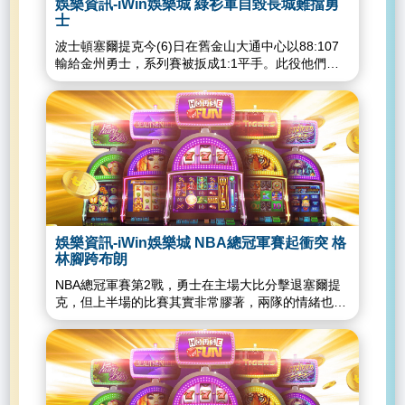
娛樂資訊-iWin娛樂城 綠衫軍自毀長城難擋勇
士
波士頓塞爾提克今(6)日在舊金山大通中心以88:107
輸給金州勇士，系列賽被扳成1:1平手。此役他們外
線狀態依舊很好，半場防守也多次擋下對手，然而在
發生多達19次失誤，讓勇士能藉由攻防轉換來帶動進
攻，成為他們最終輸掉比賽的主因。塞爾提克在
2021-22賽季例行賽賽的防守效率領先全NBA，僅有
104.5分；而到了季後賽，他們表現的更出色了，將
對手每100回合的得分壓制到比例行賽更低6.5分的程
度。這支球隊沒有明顯的防守端弱點，他們禁區有
RobertWilliams和AlHorford能保證高度和護框；鋒線
上JaysonTatum、JaylenBrown、GrantWilliams身材
厚實，運動能力好；後場的MarcusSmart和
娛樂資訊-iWin娛樂城 NBA總冠軍賽起衝突 格
DerrickWhite沒有太多人能夠挑戰。他們可以應付任
林腳跨布朗
何進攻模式。波士頓在半場防守上的表現是史詩級
NBA總冠軍賽第2戰，勇士在主場大比分擊退塞爾提
的，在今年季後賽他們每百回合100只讓對手在半場
克，但上半場的比賽其實非常膠著，兩隊的情緒也隨
進攻得到87.5分，這比聯盟例行賽由活塞和雷霆所保
之高漲，在一次防守中，格林（DraymondGreen）
持的每100回合88.6分紀錄，還要更低。然而他們防
為了封阻布朗（JaylenBrown），在落地時與他發生
守的唯一弱點在於進攻端時的處理球——也就是失誤
了一點肢體接觸，兩人也因此爆發衝突。上半場結束
的控制上。塞爾提克在東區決賽輸給熱火的3場比賽
前，塞爾提克僅落後２分，布朗選擇在三分線外出
中，場均失誤18.7次；而在他們獲勝的4場比賽中場
手，防守球員格林也積極封阻，但兩人在落地時互相
均僅11.5次。如何避免失誤來讓對手藉由攻防轉換得