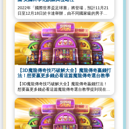
阿根廷，孕育出一大批攻擊火力強大的前鋒人才，反
幾個檔次。如果Wiggins能保持今年季後賽的水準，
2022年「國際世界盃足球賽」將登場，預計11月21
倒忽略了中、後場球員的世代交替，導致阿根廷空有
而他被鎖定在一紙4年1.21億美元的合約中，未來他
日至12月18日於卡達舉辦，由不同國家級的男子足
天賦滿滿的前場球員，卻嚴重缺乏中後場的控制與傳
可能會突然看起來很便宜。他和他的經紀團隊是否會
球隊出戰比賽，每4年舉辦一次，為世界足壇規模最
輸，頭重腳輕的結果，就是讓對手有機可趁，一旦箝
接受這點，要打上一個問號。而對勇士來說，
大、最具影響力的賽事。《TVBS新聞網》也特別整
制住阿根廷發號司令的指揮中樞和空洞的後防線，就
Wiggins和Poole及Green的情況很不一樣，若無法迅
理賽事相關資訊，與您一同瘋世足。如果說美國是舉
有很高的機率打垮阿根廷的攻防節奏，讓球隊陷入自
速續約，他未來的不確定性將會增加。 台灣博彩論
世公認的體育強國，相信大多數人都不否認這個說
亂陣腳的狀態中，甚至出現分崩離析的狀態，這樣一
壇掌握第一線！相關資訊: 娛樂城-九州-加媒頭版：
法，無論是體能類或是競技類的運動，美國幾乎無役
來，要想期待阿根廷踢出好波，幾乎就是緣木求魚。
因主角位置被C羅搶走卡瓦尼向巴薩自薦娛樂城-九
不與，而且都有不凡的成績表現。然而提到足球，卻
但是，阿根廷不愧是獲得兩屆冠軍的球隊，著手補強
州-百億大亨洗米華認罪「搜出1.2千萬鈔」遭上銬移
似乎不太容易提起美國民眾的興趣。其實早在1930
陣容上的弱點，並且納入各項攻擊數據幾乎和梅西不
送 正宮2天前早洩端倪 【魔龍傳奇】Slot遊戲全介
年的第一屆世界盃，美國就是13支參賽隊伍之一，並
相上下的勞塔羅•馬丁內茲來分擔梅西的責任，想要
紹，追加爆分與破解技巧懶人包 推薦娛樂城(出金穩
且在小組賽中以兩場3比0完封對手的成績，闖入四強
扭轉阿根廷單核心球隊的意圖十分明顯，而且，這樣
定):台灣博彩玩家交流專區立即投注真前直接送影片
淘汰賽，儘管最後以1比6被阿根廷拒於冠軍賽門外，
的做法在國際賽中也證明方向沒錯，即便梅西因為染
教學手機版免費領取$1,000搶先看娛樂城賺錢最新資
【3D魔龍傳奇技巧破解大全】魔龍傳奇贏錢打
儘管當年並沒有舉辦季軍賽，因此，美國和當時南斯
疫缺陣時，阿根廷同樣能打敗對手，從阿根廷奪得
訊！一起聊聊高端老司機!全新上線囉!註冊儲值完整
法！想要贏更多錢必看這篇魔龍傳奇選台教學
拉夫的隊長同時獲頒銅牌，也是美國足球史上在世界
2021年美洲國家盃冠軍、並且在世界盃南美洲區外
教學老司機!小奧寶沐卉飢渴難耐千一iWin娛樂城娛樂
【3D魔龍傳奇技巧破解大全】魔龍傳奇贏錢打法！
盃取得的最好成績。但令人玩味的是，自1950年之
圍賽中，以11勝6和0敗、小組第二的資格晉級來
城...
想要贏更多錢必看這篇魔龍傳奇選台教學提到現在最
後，美國足球隊就消失在世界盃的行列中，直到40年
看，阿根廷國家隊的狀態確實調整得宜。這支被稱為
好玩、最好賺的線上電子遊戲，那非屬娛樂城的3D
後才又重新出現在義大利主辦的世界盃賽場上，而且
「太陽神軍團」的球隊顯然也是本屆世界盃的奪冠大
魔龍傳奇了。3D魔龍傳奇是娛樂城「獨創」的遊
以0勝3敗的成績，止步於小組賽。根據體育經濟學者
熱門，阿根廷在本屆世界盃能走多遠？能不能不再讓
戲，在別的娛樂城平台你還看不到呢。但雖然大家都
希曼斯基和語言學家韋恩奈克合著的一本書中分析，
梅西哭泣，一圓拿下大力神盃的心願？現階段看來，
說3D魔龍傳奇是％數最軟的線上機台，卻也不是隨
美國民眾之所以對足球運動不感興趣的原因，跟運動
阿根廷正朝著目標前進，只是結果如何？或許要在球
便打打就能贏錢的。進去遊戲裡隨便玩玩，沒有中
文化、財務利益、目標導向以及對運動項目的多元選
場上才能見真章。 台灣博彩論壇掌握第一線！相關
獎，就在各版各討亂區胡亂嚷嚷自己被咬得多慘……
擇有著密切關聯。因為美國民眾早已習慣能夠提供瞬
資訊: 娛樂城-九州-加媒頭版：因主角位置被C羅搶走
想找隨便一拉就能拉出大獎的老虎機嗎？天底下沒有
間刺激的體育運動，像是棒球的全壘打、籃球的猛烈
卡瓦尼向巴薩自薦娛樂城-九州-百億大亨洗米華認罪