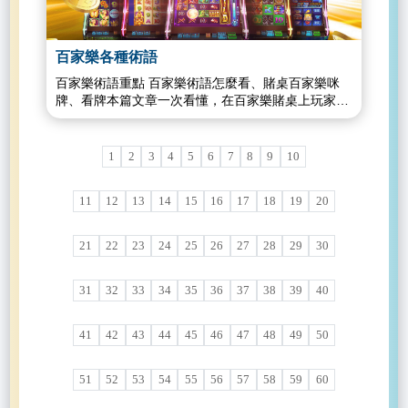
示。如何遊玩魔龍傳奇專業魔龍玩家都會有一個共通
這時候就可以果斷換台，選擇下一台初始版面有魔眼
富廳，雖說0.1元、1元以及10元聽起來都不會太多，
獎金加乘,最高可達5倍,觸發龍之吐熄越多獎金倍數越
的魔龍傳奇技巧，進入一個新局，先以小額注碼下去
的機台，正在大咬的機台是不會開出免費遊戲給你
不過在玩捕魚機的時候，不管哪一種捕魚技巧都會需
高。 魔法書鎮壓魔龍的魔法結界,搭配冰火龍吐熄消
轉個20-30次試試看，看看這一台機台出獎率高不
的！另外如果成功進入免費遊戲會強烈建議趁勝追
要先耗費大量子彈來去射擊魚種，因此，即使一發子
除5倍時,魔法書最高可達725倍,封印即將甦醒的魔
高，再來依照自己的習慣方式加注，等到時機到了就
擊，短時間內連續出現免遊的機率是非常高的，因為
百家樂各種術語
彈只要10元，但想想如果發射100發，那就要耗費
龍。魔龍傳奇資訊產品名稱:魔龍傳奇遊戲類型:電子
會用倍投法跟進，只要抓準收網的時機，一次就可以
你撞到了難得一遇的開分期了！娛樂城專屬的魔龍傳
百家樂術語重點 百家樂術語怎麼看、賭桌百家樂咪
1000元了，因此，如果本金有限的朋友們，可以建
老虎機遊戲英文:DragonLegend發行年分:2022年發
把魔龍殺個痛快。若想要跟上這款熱門、經典老虎機
奇選台教學在娛樂城中GR好路棋牌的電子遊戲中，
牌、看牌本篇文章一次看懂，在百家樂賭桌上玩家通
議先從0.1元的房間開始玩，等到累積一定資本後再
行廠商：GR好路電子、九州娛樂城遊戲分級:18+魔
點選【註冊】按鈕點選電子遊戲【GR-魔龍傳奇】就
進入魔龍傳奇之後雖然不能手動選台，但是其實系統
常都為1為閑、2為莊、3為和、4為對子、5為龍寶，
挑戰更後面的房間哦！你可能想知道：【捕魚機賺錢
龍玩法介紹左側冰龍吐熄:A、K、Q、J。右側火龍吐
可以遊玩拉!就是這款遊戲讓剛入手的玩家，玩到爆
會自動分配無人使用的機台給你，所以每一次重新進
依序著這樣的投注術語是為方便帶牌所使用，但是對
技巧】誰說捕魚機是小朋友玩的遊戲？老船長準備出
熄:魔法書、魔藥、銀幣。喜從天降遊戲中隨機觸發,
肝28小時，再不快跟上我怕你跟朋友沒話題拉~...
入遊戲都是不同的機台，當想要鎖定免費遊戲進行投
於賭場來說、百家樂確實存在許多術語，那麼這些術
海捕魚啦！ZEBRA三仙捕魚玩法│遊戲介面在進入到
降落點擊寶箱,獲得該寶箱金額。魔龍之眼3個魔龍之
注的時候，你只需要重新進入3D魔龍，等初始版面
1
2
3
4
5
6
7
8
9
10
語分為以下幾個: 1.莊家與閒家:百家樂賭桌上、主要
ZEBRA三仙捕魚的頁面後，你就會發現到，其實
眼，及觸發免費遊戲機會10次，遊戲中再次出現加乘
出現1~3個免遊圖案再進行投注即可！並且根據本人
的投注方、分為閒家與莊家的對比點數遊戲，通常玩
ZEBRA三仙捕魚，每一個房間裡都是會有不同玩家
免費遊戲次數。魔法陣(百搭圖)在一般遊戲、免費遊
的經驗，大約在半夜的1~2點是最容易開出大獎的時
11
12
13
14
15
16
17
18
19
20
家視為閒家為玩家、莊家為賭場。 2.莊贏與閒贏:雙
一起遊玩的，因此有時候明明你沒有在射擊，但場上
戲中，除了分散、彩金圖示之外暈可以代替一班圖
刻，錯開遊戲的高峰期會是你另外一個重點技巧之
方比對點數、點數大方地該方勝出。 3.和局:雙方點
可能也會不斷有子彈射出正在打魚。你可能感興趣：
示。如何遊玩魔龍傳奇專業魔龍玩家都會有一個共通
一。怎麼玩好魔龍傳奇？專家都推薦這幾個竅門鎖定
數合計為相同點數、透過補牌或者不補牌的規則，然
一定要玩！這些【BNG電子遊戲】比你想像的還要賺
的魔龍傳奇技巧，進入一個新局，先以小額注碼下去
初始版面具有複數免遊圖案的機台。當魔眼頻繁出現
21
22
23
24
25
26
27
28
29
30
而在賭場又稱為(四婆)。 4.對子:閒家與莊家的首兩張
錢！從上圖可以看到，基本上可以看到每一個發射台
轉個20-30次試試看，看看這一台機台出獎率高不
時可以加大籌碼量。避開遊戲高峰期，避免大獎被其
牌必須要為相同點數、第三張補牌點將不列入計
都可以自由調整籌碼，如果是在0.1起跳的房間，子
高，再來依照自己的習慣方式加注，等到時機到了就
他玩家率先贏走。合理分配籌碼，讓自己一次投注至
算。 5.天生贏家:首兩開的牌、打開就為8點或者9
彈最多是可以加到每顆1元的，當然，獲得的彩金都
31
32
33
34
35
36
37
38
39
40
會用倍投法跟進，只要抓準收網的時機，一次就可以
少能夠進行100轉。當開出免遊時趁勝追擊，連續開
點、此時直接判定輸贏。 6.補牌:根據牌點規則、進
是按照你擊發的本金去計算賠率。不過，ZEBRA三
把魔龍殺個痛快。若想要跟上這款熱門、經典老虎機
出機會大。設定好自己的止損點，輸了多少就收手，
行是否補第三張牌。 7.停叫:雙方未達到補牌規則、
仙捕魚好處就在於，彩金超高的大魚非常容易出現！
點選【註冊】按鈕點選電子遊戲【GR-魔龍傳奇】就
千萬不要上頭。選擇咬度低的老虎機台，提高自己的
41
42
43
44
45
46
47
48
49
50
即不再進行補牌。 8.傭金:一般遊戲狀態下、莊家方
基本上不到1分鐘就會有一大堆各種高賠率的高分魚
可以遊玩拉!就是這款遊戲讓剛入手的玩家，玩到爆
獲勝機率。使用魔龍傳奇破解技巧務必慎選平台！眾
投注並且勝出時，抽取5%的水錢抽傭。 9.路紙與棋
種。ZEBRA三仙捕魚玩法│魚種賠率娛樂城ZEBRA三
肝28小時，再不快跟上我怕你跟朋友沒話題拉~...
所皆知老虎機是可以以小博大，但是對於莊家來說老
路:註記目前賭檯走勢與開獎結果。 10.長莊與長閒:
仙捕魚的高分魚種很常出現，不過具體能夠得到多少
51
52
53
54
55
56
57
58
59
60
虎機是一定會賺錢的，所有老虎機的獎金都是由會員
連續多次閒家或者莊家勝出。 11.單跳:閒家與莊家多
彩金呢？就來看看以下的ZEBRA三仙捕魚的三仙捕
的投注額產生，莊家只需要設定咬度為多少趴數即