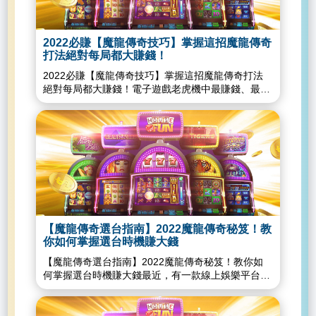
這麼好的事，重新投胎比較快，看下一世能不能生在
灌籃、美式足球的突破達陣等等，極大地滿足了觀眾
「搜出1.2千萬鈔」遭上銬移送 正宮2天前早洩端
富貴人家，也省得輸了遊戲森氣氣。就算有人跟你
熱血沸騰的刺激感，比起足球講究完美執行攻防轉換
倪 【魔龍傳奇】Slot遊戲全介紹，追加爆分與破解技
說，哪裡的老虎機隨便一拉就能掉出驚天大獎，你也
的過程，美國民眾顯然更願意接受快速得到結果的運
巧懶人包 推薦娛樂城(出金穩定):台灣博彩玩家交流
2022必賺【魔龍傳奇技巧】掌握這招魔龍傳奇
要小心那些「藏在細節裡的魔鬼」。一則，那娛樂城
動賽事。不過，從1994年開始，美國足球制定了一
專區立即投注真前直接送影片教學手機版免費領取
打法絕對每局都大賺錢！
有可能是幣商娛樂城，贏給你的都是遊戲幣；二則，
系列發展計畫，包括聘用前德國國腳，有「金色轟炸
$1,000搶先看娛樂城賺錢最新資訊！一起聊聊高端老
2022必賺【魔龍傳奇技巧】掌握這招魔龍傳奇打法
就算能這麼輕鬆地就讓你贏這麼多籌碼，提現的門檻
機」之稱的克林斯曼執教；或是簽下貝克漢、魯尼、
司機!全新上線囉!註冊儲值完整教學老司機!小奧寶沐
絕對每局都大賺錢！電子遊戲老虎機中最賺錢、最受
（流水）恐怕也不低。小編所知大部分娛樂城的操作
「瑞典呂布」伊布拉辛莫維奇等知名球星，為美國職
卉飢渴難耐千一iWin娛樂城娛樂城...
歡迎的「魔龍傳奇」一直以來都受到不少玩家的喜
手法是，要提現時客服會告知你遊戲帳戶因為短時間
業足球聯盟效力，種種做法不但有助於足球運動的推
愛，甚至網路上還出現一大堆號稱可以「破解」魔龍
進帳太多，而被風控系統誤認為「不正當獲利」，需
展，也強化了球隊實力。儘管目前美國隊的排名還沒
傳奇的程式，而且還都賣的很貴，不過，這些程式基
要在儲值幾萬（甚至幾十萬）才能成功提現。魔龍傳
擠進世界前十的行列，但是按照既定的目標持續發
本上都是假的，況且，只要掌握好魔龍傳奇技巧以及
奇贏錢打法反正不管怎樣，讓你簡單贏錢只是表面，
展，美國足球的前景，依舊值得期待。 台灣博彩論
魔龍傳奇打法，根本就不需要什麼騙錢的破解程式，
實際真相是讓你過過當賭神的乾癮而已。魔龍傳奇贏
壇掌握第一線！相關資訊: 娛樂城-九州-加媒頭版：
就能夠在魔龍傳奇賺到不少彩金了。這次，小編就要
錢打法！前面說到「天下沒有白吃的午餐」，即使
因主角位置被C羅搶走卡瓦尼向巴薩自薦娛樂城-九
來替各位座一個魔龍傳奇選台技巧教學，以及要如何
是%數最軟的線上機台，想要從中獲利也必須要做些
州-百億大亨洗米華認罪「搜出1.2千萬鈔」遭上銬移
巧妙利用「魔龍傳奇三眼」來讓你的利益最大化。魔
功課才行。今天小編就來和大家介紹幾個魔龍傳奇贏
送 正宮2天前早洩端倪 【魔龍傳奇】Slot遊戲全介
龍傳奇技巧超賺錢魔龍傳奇技巧我們都知道大部分老
錢打法，讓大家在打魔龍傳奇更有信心、更有底氣！
紹，追加爆分與破解技巧懶人包 推薦娛樂城(出金穩
虎機遊戲都能夠會有特殊圖示，觸發之後就會進入
魔龍傳奇贏錢打法：注意魔龍之眼當遊戲畫面出現
定):台灣博彩玩家交流專區立即投注真前直接送影片
【魔龍傳奇選台指南】2022魔龍傳奇秘笈！教
「免費遊戲」，在免費遊戲中，將會有大概6～8局的
「三個」魔龍之眼時，請一定要將它們消掉。消去三
教學手機版免費領取$1,000搶先看娛樂城賺錢最新資
你如何掌握選台時機賺大錢
局數，不需要消耗任何本金，就能夠玩遊戲，而且免
個魔龍之眼就可進入「免費遊戲」，且在免費遊戲進
訊！一起聊聊高端老司機!全新上線囉!註冊儲值完整
【魔龍傳奇選台指南】2022魔龍傳奇秘笈！教你如
費遊戲中通常都會有特殊的玩法，讓你更容易中獎，
行時也有機會再遇到三個魔龍之眼，免費遊戲的次次
教學老司機!小奧寶沐卉飢渴難耐千一iWin娛樂城娛樂
何掌握選台時機賺大錢最近，有一款線上娛樂平台的
因此，明眼人都知道，這個魔龍傳奇技巧，就是要盡
事實賜時賜壘加上去的，並無上限。魔龍傳奇贏錢打
城...
遊戲超級夯，因為它真的太容易贏到錢了，小編就曾
可能的製造「進入免費遊戲」的機會，以魔龍傳奇來
法魔龍傳奇贏錢打法：注意魔法陣除了魔龍之眼以及
經只用了短短十分鐘，就以少少的本金，贏回數萬
說，就是要利用「魔龍傳奇三眼」這個魔龍傳奇技
待會介紹的五彩石以外，魔法陣可以代替任何圖案。
元，直接整個月不愁吃穿還能夠買一大堆好東西犒賞