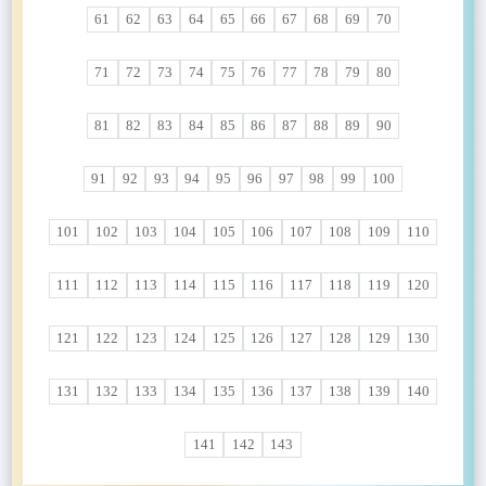
次一局勝出時並且輪替、即稱為單跳。 12.雙跳:閒家
魚倍率，基本上在ZEBRA三仙捕魚中，可以分為
可，一般有名的九州魔龍傳奇老虎機咬度大約在
61
62
63
64
65
66
67
68
69
70
與莊家多次二局勝出時並且輪替、即稱為雙跳。 13.
「普通魚種」以及「特殊魚種」，普通魚種裡面又有
8%~15%之間不等，意思累計總投注量100萬的話，
拍黐:單次開莊勝出一局之後、後續連續剩兩局的
分為小型魚、中型魚以及大型魚，大型魚的三仙捕魚
所有的魔龍傳奇會員會拿到大約85萬~92萬之間的獎
閒。 14.隔黐:開出兩莊勝出時、接下來的第三局為閒
倍率當然會是最高的。延伸閱讀：【魔龍傳奇技巧】
金，而由誰拿到則是完全機率去決定的，但是在娛樂
71
72
73
74
75
76
77
78
79
80
家勝出。 15.即黐:開出連莊勝時、轉開閒家勝出，又
2022必學最新打法，你也能在魔龍傳奇賺十萬前面
城中的魔龍傳奇咬度只有3%~5%之間，總投注額100
稱為斷龍。 16.即跳:開一次莊家後立即又開閒家勝、
提到的金龍、金蟾就都是屬於三仙捕魚倍率超高的大
萬的情況下，獎金分配整整多出了10萬元左右，相對
81
82
83
84
85
86
87
88
89
90
相反之開閒家勝出時下一局開出莊家勝，各一局轉跳
型魚，而金童、三仙則是特殊魚種的範圍，總之，小
的所有會員在魔龍傳奇贏錢的機率就大幅提升。你不
就為即跳。 17.一靴牌:百家樂賭檯上通常使用8~10
編親自測試的結果，以ZEBRA三仙捕魚這種三仙捕
相信的話大可以來平台挑戰魔龍傳奇看看！100轉以
副的撲克牌、形成一靴牌。 18.洗牌:通常由第二位荷
魚倍率超高魚種出現的機率，還真的超容易就可以打
內能看見到底有多會開大獎，而且平台除了魔龍傳奇
91
92
93
94
95
96
97
98
99
100
官人員協助處理，進行後續靴牌使用的撲克牌來進行
中超多分數的。你可能想知道：最賺錢的來了！【5
以外還有現在最夯的GR電子、BNG電子、Bwin電子
混洗牌。 19.哂牌:拆封全新的撲克牌時、會將所有撲
款熱門電子遊戲評比】哪款最好賺看完就知道！
等諸多遊戲類別，若是手氣不順也可以向遊戲專員詢
克牌亮開，讓賭客檢查是否有少牌。 20.銷牌:百家樂
ZEBRA三仙捕魚機技巧不過，雖然說ZEBRA三仙捕
101
102
103
104
105
106
107
108
109
110
問最近推薦的機台！用小注碼輕鬆挑戰高獎金就在娛
新靴牌開始時、荷官抽出的第一張牌、然後進行張數
魚倍率高的魚種非常多，且出現頻率也很高，但因為
樂城！...
的消耗並且進入到等候洗牌區。 21.睇牌:單方莊家或
每一個房間中不會只有你一個玩家，因此，有時候你
111
112
113
114
115
116
117
118
119
120
者閒家的最大額投注者、即可獲得睇牌(看牌)與開牌
辛苦耗費不少本金攻擊的魚種，會被其他玩家們「撿
的權利。 22.贏就谷:贏錢時後再進行加注的行
尾刀」，導致一切努力付之一炬，因此，這裡小編會
為。 23.輸就縮:輸錢時降低注碼的行為。 24.無邊:撲
推薦各位的ZEBRA三仙捕魚機技巧是「節省子
121
122
123
124
125
126
127
128
129
130
克牌四週沒有點數，通常為1、2、3點。 25.有邊:指
彈」。既然怕被其他玩家撿尾刀，那麼自然就是要
撲克牌旁邊有顯示點數、牌值為4~10點。 26.兩邊:
「撿其他玩家尾刀」！因此，在高分魚種出現之前，
131
132
133
134
135
136
137
138
139
140
指撲克牌旁邊有兩點、因此牌值為4~5點。 27.三邊:
我們要盡量節省子彈，而當高分魚種出現後，不要當
指撲克牌旁邊有三點、因此牌值為6、7、8點。 28.
第一個發射子彈的玩家，而是要稍微按捺一陣子，如
四邊:指撲克牌旁邊有四點、因此牌值為9、10點 29.
此，就能夠以最少的子彈，增加自己擊退魚種獲得分
141
142
143
有毛:指撲克牌當中的黑桃A。 30.高腳:指兩邊與四邊
數的機會哦！而如果我們不看這種撿尾刀的ZEBRA
的牌。 31.伸腳出來:此為客人點數為1~4點時、希望
三仙捕魚機技巧，也可以嘗試看看利用「破解三仙捕