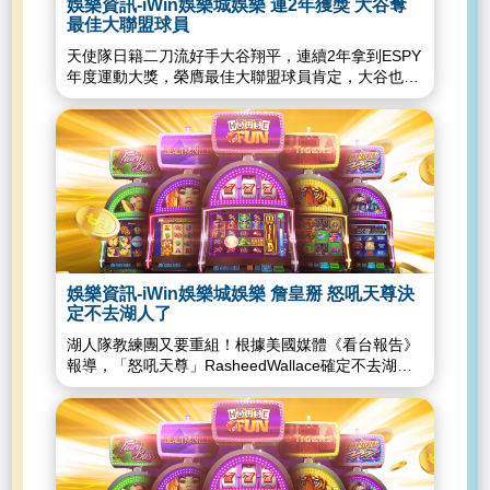
娛樂資訊-iWin娛樂城娛樂 連2年獲獎 大谷奪
最佳大聯盟球員
天使隊日籍二刀流好手大谷翔平，連續2年拿到ESPY
年度運動大獎，榮膺最佳大聯盟球員肯定，大谷也有
機會爭取最佳男性運動員獎項。大谷翔平跟紐約洋基
隊AaronJudge一起入圍最佳大聯盟球員，最後由他
雀屏中選，不過最佳男性運動員大將，他將跟勇士隊
StephenCurry一起角逐，要獲獎難度很高。2021年
大坂直美才順利拿下最優秀女性運動員獎項，就看大
谷能否「雙重獲獎」。 台灣博彩論壇掌握第一線！
相關資訊: 娛樂城-九州-加媒頭版：因主角位置被C羅
搶走卡瓦尼向巴薩自薦娛樂城-九州-百億大亨洗米華
認罪「搜出1.2千萬鈔」遭上銬移送 正宮2天前早洩
端倪 【魔龍傳奇】Slot遊戲全介紹，追加爆分與破解
娛樂資訊-iWin娛樂城娛樂 詹皇掰 怒吼天尊決
技巧懶人包 推薦娛樂城(出金穩定):台灣博彩玩家交
定不去湖人了
流專區立即投注真前直接送影片教學手機版免費領取
湖人隊教練團又要重組！根據美國媒體《看台報告》
$1,000搶先看娛樂城賺錢最新資訊！一起聊聊高端老
報導，「怒吼天尊」RasheedWallace確定不去湖人
司機!全新上線囉!註冊儲值完整教學老司機!小奧寶沐
當助教，這也直接影響「詹皇」LeBronJames為首
卉飢渴難耐千一iWin娛樂城娛樂城...
的湖人團隊運作。《運動員》率先披露此訊息，記者
ShamsCharania相當有信心，但卻想不到主帥
DarvinHam，無法跟他前隊友再度共事。DarvinHam
與Wallace在底特律活塞隊度過了兩個賽季。他們在