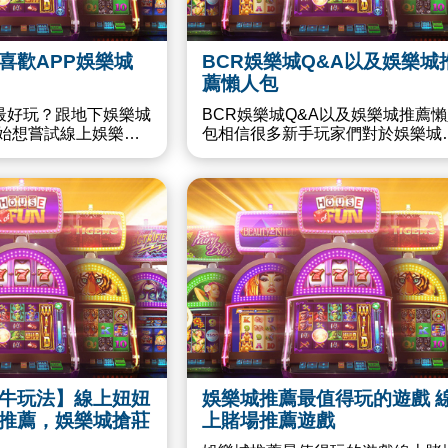
喜歡APP娛樂城
BCR娛樂城Q&A以及娛樂城
薦懶人包
新手玩家們的候選名單。所有網站都提供了很好的支付方式選擇，並確保在存款時很容易使用獎金優惠。網站必須允許您輕鬆存入資金並將其提取以進入線上德州撲克新手玩家們的候選名單。所有網站都提供了很好的支付方式選擇，並確保在存款時很容易使用獎金優惠。5.線上德州撲克優惠活動更多競賽、優惠活動，彙整情報一次觀覽。資訊最完備，最受博友青睞的德州撲克大平台。優質線上現金德州撲克遊戲娛樂城真人牌桌超商、轉帳、出入金快速 線上提領火速到帳首儲1,000送10002021年線上真人現金德州撲克評價推薦各類線上真人現金德州撲克資訊比較圖，線上有名的幾個遊戲網站的情況和優劣勢給線上真人現金德州撲克新手玩家們比較，這樣線上真人現金德州撲克玩家們就知道該選擇哪個線上真人現金德州撲克。 項目HOIN線上真人現金德州撲克SWAG線上真人現金德州撲克HOYA線上真人現金德州撲克iWin娛樂城線上真人現金德州撲克CASH88線上真人現金德州撲克神來也娛樂城線上真人現金德州撲克出金 1:1 1:1 1:1 1:1 1:11:132優惠 多 多 多 多 多少遊戲種類 較多 較多 較多 較多 較多較少風險無無無無無假幣商退水機制 高退水 高退水 高退水 高退水 高退水無退水營運狀況 經營穩定 經營穩定 經營穩定 經營穩定 經營穩定遊戲介面不穩定遊戲回饋 不定時舉辦活動 不定時舉辦活動 不定時舉辦活動 不定時舉辦活動 不定時舉辦活動少活動匯差 無 無 無 無 無132%娛樂城線上真人現金德州撲克 VS博弈線上真人現金德州撲克遊戲刻板觀念，所有線上真人現金德州撲克玩家們都認為博弈線上真人現金德州撲克遊戲網=娛樂城線上真人現金德州撲克？ 但其實認真來說這2個是完全不一樣，現在網路上有上百種博弈線上真人現金德州撲克遊戲網、線上真人現金德州撲克，到底要玩哪個呢？ 以下直接給線上真人現金德州撲克新手玩家們分析建議。✦如果線上真人現金德州撲克新手玩家們只想免費玩、不想儲值，建議線上真人現金德州撲克新手玩家們玩博弈線上真人現金德州撲克遊戲網站，這種通常遊戲種類多，而且部分網站加入會員還能免費得到點數/線上遊戲幣，讓線上真人現金德州撲克新手玩家們體驗各種不同遊戲。✦如果線上真人現金德州撲克新手玩家們想要參加更多的活動，玩的過程並且賺錢，建議線上真人現金德州撲克新手玩家們選擇線上真人現金德州撲克，因為線上真人現金德州撲克的活動層出不窮，比起博奕遊戲更加划算！※下方有十大線上真人現金德州撲克比較推薦，僅供參考。以下分析各大線上真人現金德州撲克勝率以及收益，沒玩過的線上真人現金德州撲克新手玩家們可以考慮在線上玩，真的是超級方便而且賺錢的速度很快，因為每一局不到一分鐘就知道結果，加上以下的分析，相信線上真人現金德州撲克新手玩家們會在線上真人現金德州撲克網站有滿滿的收穫。2021年線上真人現金德州撲克勝率收益表網站推薦指數勝率收益優惠連結HOIN線上真人現金德州撲克★★★★★96%$96,656,676多➤SWAG線上真人現金德州撲克★★★★★96%$96,656,676多➤HOYA線上真人現金德州撲克★★★★★94%$94,464,740多➤iWin娛樂城線上真人現金德州撲克★★★★★92%$92,929,929多➤CASH88線上真人現金德州撲克★★★★★90%$90,751,953多➤通博線上真人現金德州撲克★★☆☆☆56%$35,952,746無➤I88線上真人現金德州撲克★☆☆☆☆45%$28,515,786無➤金合發線上真人現金德州撲克★☆☆☆☆45%$16,515,786無➤KU線上真人現金德州撲克★☆☆☆☆45%$12,515,786無➤海派線上真人現金德州撲克★☆☆☆☆45%$10,515,786無➤線上現金德州撲克7大常見問題線上德州撲克新手玩家可以玩線上現金德州撲克嗎？可以。大量的線上娛樂城提供有各種賭注的現金德州撲克遊戲。有真人荷官的現金德州撲克遊戲嗎？有。如今，您能在網路線上找到許多不同德州撲克版本和變體的真人娛樂城遊戲。有移動版本的現金德州撲克遊戲嗎？有。大部分的線上娛樂城通過使用他們的網站或一個專門的娛樂城app，從而讓您能在移動設備上玩德州撲克。線上德州撲克新手玩家如何知道娛樂城提供的現金德州撲克是安全的？您應該總是在獲得適當的許可證書和信譽良好的線上娛樂城玩現金德州撲克，正如網站所推薦的那些娛樂城。線上德州撲克新手玩家可以玩真人荷官德州撲克嗎？可以，真人荷官德州撲克遊戲在線上娛樂城非常常見–請確保您註冊的娛樂城提供有真人荷官德州撲克。線上德州撲克新手玩家可以玩所有版本的真人荷官德州撲克嗎？答案是根據娛樂城的情況而定，所以您在娛樂城註冊前，必须检查好它是否提供有您想玩的德州撲克版本。線上德州撲克新手玩家可以玩所有版本的真人荷官德州撲克嗎？答案因娛樂城而定，所以你必须在注册前检查你想玩的百家乐版本是否有真人荷官版本真人線上現金德州撲克新手玩法規則線上德州撲克是玩家順序很重要的一種撲克遊戲(後面再介紹)因此一開始通常會先大家抽一張牌比大小(德州撲克不分花色大小，趁機提醒一下)，贏的先當第一次的莊家，莊家並負責發牌(嚴謹一點為了避免作弊行為，也可以以莊家的前兩位洗牌、前一位切牌這樣的方式，不過這一般就各自約定就行了)，遊戲是以順時鐘的方向進行，莊家依序輪換：線上德州撲克遊戲流程洗牌並切牌。本次輪到擔任盲注的玩家下盲注。為每位玩家發兩張底牌。翻牌前喊注。銷一張牌後發出三張公共牌。翻牌圈喊注。銷一張牌後發出一張公共牌（轉牌）。轉牌圈喊注。銷一張牌後發出一張公共牌（河牌）。河牌圈喊注。若有兩家以上未蓋牌則攤牌比大小，依勝負分配總彩金。結束本回合，莊家位置依順時鐘次序移動至下一家進行下一輪。補充：較正式的遊戲或是比賽中，因為要避免玩家作弊(也是為了減少算牌的問題)再發底牌與每一輪公開牌之前，發牌者都要先從牌堆中取出一張牌丟棄不使用，此動作稱為【銷牌】。線上德州撲克的牌型大小說完了基本規則，最重要玩家牌組的大小是如何分大小的我們來看一下由大而小五張牌的大小組合順序如下：1.線上德州撲克同花大順：10,J,Q,K,A組合的同花順2.線上德州撲克 同花順同樣花色的五張順序排組，如有兩人都拿同花順，則以最大牌為相比依據3.線上德州撲克四條台灣也有俗稱鐵支，四張相同點數牌+任一牌4.線上德州撲克葫蘆三張相同點數牌(三條)+兩張相同點數牌(一對)，若有兩人都拿葫蘆，則以三條大小為相比依據5.線上德州撲克同花五張牌都相同花色，若有兩人都拿同花，則以最大牌為相比依據6.線上德州撲克順子五張順序排組，花色不須相同，其中特例是A同時可以做最大牌也可以做最小牌，例如10,J,Q,K,A或是A,2,3,4,5皆可7.線上德州撲克三條三張相同點數牌(三條)8.線上德州撲克兩對牌組中有兩組一對的組合，例如2,2,8,8加上其他任意一張牌，若有兩人都拿兩對，則順序以對子的大小相比，若兩對都相同大小，則最後在比剩下的那張牌(散牌)9.線上德州撲克一對牌組中有一對加上其他任意不成對的三張散牌，若有兩人都拿一對，則先以對子的大小相比，若相同大小則再順序比三張散牌的大小10.線上德州撲克散牌如果以上組合都沒有，那就是比玩家手牌(底牌)中的最大牌，通常也叫作比【高牌】玩對的線上真人現金德州撲克讓線上真人現金德州撲克新手玩家們上天堂~~選對的優惠讓線上真人現金德州撲克新手玩家們賺飽飽~~最新資訊打德州撲克賺現金不藏私!!2021年線上真人現金百家玩家人數排名網站推薦指數評價玩家人數連結HOIN線上真人現金德州撲克★★★★★最高 3,969,909➤SWAG線上真人現金德州撲克★★★★★最高 3,969,909➤HOYA線上真人現金德州撲克 ★★★★★最高 3,368,700➤iWin娛樂城線上真人現金德州撲克★★★★★最高3,121,161 ➤ CASH88線上真人現金德州撲克★★★★★最高2,928,166 ➤ 優質線上現金德州撲克遊戲娛樂城真人牌桌超商、轉帳、出入金快速 線上提領火速到帳首儲1000送1000台灣線上真人現金德州撲克排名-前十大線上真人現金德州撲克第一名：HOIN線上真人現金德州撲克HOIN線上真人現金德州撲克娛樂城博弈界最新的線上真人現金德州撲克，2021年最新推出的娛樂城，新的娛樂城優惠活動真的超級多超敢給優惠，推薦那些老玩家老司機跳槽過來HOIN娛樂城玩，沒玩過線上真人現金德州撲克的新手們，也推薦您可以先玩HOIN線上真人現金德州撲克，一定賺翻天，荷包滿滿滿~~HOIN線上真人現金德州撲克試玩第二名：SWAG線上真人現金德州撲克SWAG線上真人現金德州撲克娛樂城博弈界最新的線上真人現金德州撲克，2021年最新推出的娛樂城，新的娛樂城優惠活動真的超級多超敢給優惠，推薦那些老玩家老司機跳槽過來SWAG娛樂城玩，沒玩過線上真人現金德州撲克的新手們，也推薦您可以先玩SWAG線上真人現金德州撲克，一定賺翻天，荷包滿滿滿~~SWAG線上真人現金德州撲克試玩第三名：HOYA線上真人現金德州撲克HOYA線上真人現金德州撲克博弈界數一數二知名的線上真人現金德州撲克，基本上只要線上真人現金德州撲克玩家們贏，都是正常出金，加上他們家(HOYA線上真人現金德州撲克)，活動真的超級多，優惠更是超敢給，線上真人現金德州撲克新手玩家們沒玩過線上真人現金德州撲克的新手們，推薦線上真人現金德州撲克新手玩家們可以先玩HOYA線上真人現金德州撲克，保證賺飽飽，賺超多錢~~HOYA線上真人現金德州撲克試玩 第四名：iWin娛樂城線上真人現金德州撲克這間iWin娛樂城線上真人現金德州撲克也觀望許久，雖然沒有真的自己玩過，但身邊有不少線上真人現金德州撲克新手玩家們實際體驗後，跟讚不絕口，而且也每次看他們官網的線上真人現金德州撲克新手玩家們優惠真的非常多iWin娛樂城線上真人現金德州撲克試玩第五名：CASH88線上真人現金德州撲克CASH88線上真人現金德州撲克已上市4年，目前出金都很正常，客服態度也很優整體科技風格的網站替整體遊玩體驗加分不少！遊戲種類也很多、尤其推薦線上真人現金德州撲克!CASH88線上真人現金德州撲克試玩第六名：利亨線上真人現金德州撲克利亨線上真人現金德州撲克試玩第七名：金合發線上真人現金德州撲克金合發線上真人現金德州撲克試玩第八名：KU線上真人現金德州撲克KU線上真人現金德州撲克試玩第九名：海派線上真人現金德州撲克海派線上真人現金德州撲克試玩第十名：贏家線上真人現金德州撲克贏家線上真人現金德州撲克試玩真人線上現金德州撲克娛樂城破解10大攻略1.放盲注與否一開始玩撲克，最常犯的一定就是這一條，很多新手，包含我自己，覺得知道牌面的大小後，就懵懵懂懂下場去玩，結果也不知道什麼時候要放盲注，看到別人放，自己也放。可以看到下圖中有一個紅桃的按鈕位選手叫做BUTTUN，在BUTTUN左邊的兩家(小盲、大盲)，是一開始還沒發牌前一定要放錢的人，其他是可以看牌在決定要不要玩喔！當然這是針對錦標賽的一種標準玩法，後續也有衍伸很多複雜的玩法，例如爭按鈕位之類的比賽。不過，針對新手先懂這個就很重要了，下次不要傻呼呼一下場就放錢了。2.每次加注的大小懂得加注的大小，也是一個不容易露出撲克新手馬腳的方法。正常一個原則，少CALL，多RAISE，因為撲克當中，假使你不是拿對子，拿任一兩張，擊中對子的機率FLOP(三張開牌時)只有32.43%會中牌，還不一定是中頂對。所以，你每一把都只有CALL打算看三張再動作，第一可能被人加注，第二你可能看完三張又乖乖地FOLD牌，很少能讓你稱心如願中頂對或兩對的，當你一圈中不停地只使用平Call，小心當了CallCall魚。撲克比賽加注的原則，想要加注，要記得以倍數為單位，在無限注牌桌上，加注的金額，至少要是上一位玩家的下注金額的倍數。例如，上一個玩家下注50，你想要加注，就必須下至少100，你也可以下110、160、120、600等等，只要是超過一個倍數以上，都可以隨意你下，你也可以選擇ALLIN。如果不加注，你可以選擇平扣或是蓋牌FOLD捨棄這手牌。3.有牌在手，不能提早離坐/在還沒有輪到自己提前丟牌既然稱為比賽，自然會有些規則是必須要遵守的。就算你在後面位置，看了牌決定不玩，也不能把牌提前丟出，或是放在你的位置等DEALER收走。通常比賽第一次發生是警告，第二次開始，就會有禁看手牌的風險在，例如下一把你不能玩，嚴重者，一圈不能玩，所以比賽一定要小心，不要不小心陷入。4.桌上不可放手機有人把手機放在黑色橡膠檯面上，這樣是可以的，但是不能夠把手機放在籌碼旁邊，或是牌桌上。雖然這項好像沒有懲罰，但是通常dealer看到還是會念一下請你改放其他地方。5.原來ALLIN和最後一個bet的人一定要開牌(台灣，美國現金桌不在此規範)在比錦標賽，跟現金桌不同，為了讓牌桌具有公平原則，怕大家過碼等…多重因素考量，如果任一方Allin(梭哈)，是Allin當下就要開牌，以及如果你想Bluff(詐唬)別人，但是你是在後位，你在turn(轉 牌，也就是第四張開牌)打了最後一發，到了river(和牌，第五張開牌)時，一般撲克是前位要先開牌，但是，如果情況是你是最後Bet的那方，對方可以要求，你也要開牌或是先開牌。所以這也是一個新手常犯的錯，以為一定要每一把開牌，前位開的牌明明已經秀出比你大了，你還又秀出你的牌給大家看….讓大家知道的你range，是不需要的喔！6.不可以超過兩人池時，猜測別人牌在牌桌上是可以講話的，但是有些時候不可以多說話，像是多人池的時候，你不可以公然猜其他幾家拿的牌，但是如果只有兩家，你可以話術對方，只要不要直接講到自己拿什麼，你可以跟別人暗示測試他的牌力，給別人決定要不要Ca
BCR娛樂城Q&A以及娛樂城推薦懶人包相信很多新手玩家們對於娛樂城的選擇非常的多，隨便在搜尋打上娛樂城就可能有20-40間娛樂城可以選擇，想要選擇一個好的娛樂城來消遣娛樂，今天就為了這些新手們與老司機們，來排解一下心中對於娛樂城的問題，希望這20個娛樂城Q&A希望對您有所幫助！Q1：有很多娛樂城與黑網詐騙答:其實這個答案上面已經稍微透漏了一點了，當然詐騙是一定有的，很多百家樂代操還是賣體育的準確單都要非常的小心在娛樂城的金流量是如此的高，一定會有人動歪腦筋到這上面來，所以才會強調大家一定要找信譽好、而且可以玩的娛樂城，要怎麼知道哪個娛樂城好呢？建議大家可以找一些品牌存在比較久的娛樂城，娛樂城能經營那麼久就代表他的信譽有所保證，才可以持續經營，拿來詐騙的娛樂城只會短暫存在，因此都不會存在太久。還有一個小偏方大家可以上165詐騙看哪些網站有在上面可以以防萬一。Q2：娛樂城是合法的嗎？答:目前來說博弈這個在產業在部分國家是合法，但在台灣是灰色地帶的產業，而大多的娛樂城都是設置在國外，那國外既然能設置就代表在國外是合法的！不過在台灣目前算是不合法的(手機或電腦遊戲的那些不算)，不過現在網路四通八達，但一定有些人會特別小心，害怕自己會有觸法的疑慮，有疑慮的話，建議大家去做個法律諮詢，再決定是否要繼續玩娛樂城。Q3：眾多娛樂城最推薦哪一間？答:其實只要是信譽好的，玩的順手最重要，玩得開心客服的服務態度好像是HOIN娛樂城、HOYA娛樂城、iWin娛樂城娛樂城、SWAG娛樂城這些娛樂城都不錯，玩家們可以自己參考看看，這些娛樂城的體育賠率有遊戲種類都很多。 Q4：娛樂城的遊戲幣都可以兌換？答:這個問題其實都算是灰色地帶的問題，有些人也靠著娛樂城來當作另外一種投資與收入，但私底下卻是很多在兌換透過一些管道，因為沒出款他們會給我68的發財金。建議大家，如果這方面的問題，可跟該娛樂城的客服詢問，直接詢問客服人員是最快速的得到準確的答案，還可以順便看看這間娛樂城的客服服務的如何，可以說客服的好壞決定了一間娛樂城值不值得繼續遊玩。Q5：玩娛樂城的樂趣與好處在哪？答:娛樂城顧名思義就是讓大家來娛樂的地方，並不是一定要砸大錢去玩，因為娛樂城可以提領換現金，大家才會想在裡面贏錢提領現金，再加上現在不少娛樂城都有不錯的活動來吸引玩家，不過每一間娛樂城的活動都不太一樣，大家如果在選好娛樂城，再加入之前，可以先看看活動的部分適合自己嗎？對自己有沒有幫助，再來決定，畢竟多做比較才能選擇出對你最有利的娛樂城。Q6：娛樂城要玩什麼遊戲？答:這單純看個人喜歡什麼類型的遊戲，只要玩的是自己喜歡的就可以，有體育的活動可以先玩體育。Q7：BCR娛樂城點數如何轉去遊戲裡面？答:請先去會員中心>點數管理>轉點去您想進去遊玩的遊戲館裡面即可。Q8：BCR娛樂城洗碼量是什麼？答:1.洗碼量稱之為下注量或是流水依據會員下注的金額2.有效下注量是依據輸贏的金額舉例：下注1000元，中分洞50%（預設賠率為0.98），下注量就是1000/有效洗碼量=1000*50%=500Q9：BCR娛樂城彩球的開獎時間？答:539：每周一到周六20:36開獎六合彩 ：每周二、四、六或日【以香港賽馬會為主】開獎大樂透 ：每周二、五Q10：BCR娛樂城客服的服務態度？答:這類涉及金錢的線上博弈平台，擁有可靠、效率及熱忱服務的24小時客服是非常重要的。對我們而言客服的服務態度不只影響大家的遊戲體驗，更代表著這間娛樂城的公信力，各行各業都有各自的門面，看來娛樂城不只要遊戲網站做得精美，優質的客服團隊也代表著這間娛樂城的形象。Q11：BCR娛樂城為什麼要提供身分證與存摺照片？答:一般娛樂城都會要求新手玩家們提供個人銀行存摺正面照片或影片，這主要是多數線上娛樂城都需要先綁定銀行帳戶才可以進行遊戲，為了避免綁定過程出現錯誤，而導致當新手娛樂城玩家們贏錢得時候結果匯錢給了另外一個陌生人，因此需要相關存摺資訊核對。相對的就需要安全性極高的娛樂城了。Q12：BCR娛樂城儲值方式？答:BCR娛樂城目前提供多種儲值方式，擁有支援「4大便利超商、ATM轉帳」轉帳無須等待，入款後5分鐘內即可在主錢包內可到儲值點數，如有任何存出款問題都可以立即向客服回報。Q13：BCR娛樂城優惠活動怎麼領取？答:可以去首頁>點選優惠活動，裡面有眾多活動可以挑選您適合的活動，活動內容規則也都有詳細說明。Q14：BC娛樂城如何提領？答:登入後請至會員中心>線上提款>綁定您的銀行帳戶>私訊線上客服人員與您確認就可以提款了唷。Q15：BC娛樂城線上客服跟LINE客服有什麼差別？答:兩個都是客服，使用LINE的客服會比較好一點，因為線上客服您必須一直保持在線上，不然會使得客服找不到您。Q16：BCR娛樂城真人館這麼多要如何選擇？答:每一個真人館別都有它的特色地方，比如說DG真人有競咪百家樂，WM真人荷官會跳舞，OB真人使用畫面很棒等等…..就看個人喜歡去哪一個管別玩，最重要的是在哪一個真人會贏錢才最重要吧！Q17：BCR娛樂城會員千四反水是什麼？答:在娛樂城下注遊玩當中，我們會提供會員一個反水的機制簡單說就是您下注量有1000塊我們就反水給您4塊給您，算是對於會員的一種回饋。Q18：BCR娛樂城可能作弊嗎？答案是:不可能！線上娛樂城所介接得遊戲平台，全部都是國際型得遊戲平台公司，包含持有菲律賓合法牌照得線上百家樂遊戲平台Allbet(歐博平台)、SUPER體育(SUPER平台)、百家樂遊戲平台SA(沙龍平台)、…等，這些遊戲公司多數來自於各國的遊戲商，持續專注在遊戲產品上得開發，提供新手玩家們更加喜好得博弈遊戲與服務。所有得遊戲平台在上線之前都需要經過國際博弈認證組織(GamingLaboratoriesInternational，簡稱GLI)進行遊戲認證，主要需要驗證各家遊戲是否符合娛樂性、公平性與穩定性等。Q19：BCR娛樂城忘記密碼怎麼辦？答:可直接與線上客服人員告知，客服人員可幫您進行更改密碼。Q20：BCR娛樂城提領時候碼量不足？答:會有碼量的限制原因，是怕不肖人士拿娛樂城來當作洗錢的平台，所以碼量必須您儲值1000點數必須要下注1000的投注量也就是洗碼量，才能進行提款。Q21：BCR娛樂城發現遊戲BUG？答:如果發現BUG問題的部分，請立即通知我們的客服人員，會立即幫您解決BUG問題如有造成您的損失我們也會立即賠償給您。以上的QA，希望有幫大家解答心中的疑慮與疑問？如果還有不是上述提到的問題可直接與我們客服聯繫，以下娛樂城推薦是目前線上娛樂城信用度比較好保證出金的娛樂城給各位參考現金版娛樂城推薦玩家推薦指數玩家評價HOYA娛樂城★★★★★★★★★★HOIN娛樂城★★★★★★★★★★iWin娛樂城娛樂城★★★★★★★★★★SWAG娛樂城★★★★★★★★★★CASH88娛樂城★★★★★★★★★★東聖神洲娛樂城★★★★★★FA8娛樂城★★★★台灣德州撲克賭神JamesChen陳恩寧名言「不研究，投資是賭博；有研究，賭博是投資」。由於網路的普及線上德州撲克（TexasHold’em或稱Hold’em）現已成為風靡全球的撲克遊戲，線上德州撲克顯然在網路博弈世界擁有大片板圖，然而，面對「線上德州撲克賺錢app」、「線上德州撲克現金線上讓你拿」、「線上德州撲克線上現金」等看似大同小異的標語宣傳與娛樂城，全都是「線上德州撲克線上玩」的娛樂城，非常容易讓人迷失在大量的資訊中。它們外觀上看來都很棒，也因此您需要的專業，深入娛樂城就為了提供最真實客觀的評價，並列出10大線上現金德州撲克娛樂城推薦給所有線上現金德州撲克玩家們。因此不論這些線上現金德州撲克玩家身在何處，都可以利用線上娛樂城德州撲克玩到翻。線上現金真人德州撲克怎麼贏!!!哪一家線上娛樂城真人德州撲克最新推薦?如何利用不同下注策略提高線上德州撲克勝率! 2021年真人線上現金德州撲克推薦排行榜 HOIN娛樂城真人線上現金德州撲克連贏過關～最高加送30000！推薦指數：★★★★★★★立即試玩SWAG娛樂城真人線上現金德州撲克連贏過關～最高加送30000！推薦指數：★★★★★★★立即試玩HOYA娛樂城真人線上現金德州撲克連贏/連輸過關～最高加送30000！推薦指數：★★★★★★★立即試玩iWin娛樂城娛樂城真人線上現金德州撲克下注立即返水，最高0.6%推薦指數：★★★★★★★立即試玩CASG88娛樂城一天換一家，多款真人線上現金德州撲克聽供你選擇推薦指數：★★★★★★★立即試玩真人線上現金德州撲克連勝8局以上，最高加贈600%！推薦指數：★★★立即試玩真人線上現金德州撲克過關挑戰賽，最高獎金240000推薦指數：★★★立即試玩一天換一家，多款真人線上現金德州撲克聽供你選擇推薦指數：★★★立即試玩邀請好友一起玩，凡是推薦好友加入並儲值，即可獲得0彩金！推薦指數：★★★立即試玩真人線上現金德州撲克連贏彩金大放送，加碼36888給您！推薦指數：★★★立即試玩首存1000即送500，獨立ku真人娛樂系統！推薦指數：★★★立即試玩百家至尊挑戰賽，彩金高達8888元，每天登入反水最高1.4倍！推薦指數：★★★★立即試玩首存5000送6000?!週週存10000送10000?！推薦指數：★★★立即試玩先來說明對於線上真人現金德州撲克進行評價的幾個要素：對於線上真人現金德州撲克評比的條件大約分成以下五類，接下來就來跟線上真人現金德州撲克新手玩家們談談為什麼以上條件是評選線上真人現金德州撲克的主軸。1.線上德州撲克安全性台灣德州撲克的遊戲基本上是合法的，各大錦標賽早就讓這個項目不再隱於檯面下，然而各大賭博網站受到的監管與法律認證並不一致。所有撲克網站都持有合法認證，並且是128位SSL加密（最強類型的保護措施）。2.線上德州撲克遊戲種類網站必須允許您輕鬆存入資金並將其提取以進入線上德州撲克新手玩家們的候選名單。所有網站都提供了很好的支付方式選擇，並確保在存款時很容易使用獎金優惠。3.線上德州撲克客服線上德州撲克新手玩家們僅推薦能夠提供卓越客戶體驗並有效解決查詢的網站。所有網站都提供快速客訴解決流程，具有多種溝通方式和快速響應時間。4.線上德州撲克金流出金速度網站必須允許您輕鬆存入資金並將其提取以進入線上德州撲克新手玩家們的候選名單。所有網站都提供了很好的支付方式選擇，並確保在存款時很容易使用獎金優惠。網站必須允許您輕鬆存入資金並將其提取以進入線上德州撲克新手玩家們的候選名單。所有網站都提供了很好的支付方式選擇，並確保在存款時很容易使用獎金優惠。5.線上德州撲克優惠活動更多競賽、優惠活動，彙整情報一次觀覽。資訊最完備，最受博友青睞的德州撲克大平台。優質線上現金德州撲克遊戲娛樂城真人牌桌超商、轉帳、出入金快速 線上提領火速到帳首儲1,000送10002021年線上真人現金德州撲克評價推薦各類線上真人現金德州撲克資訊比較圖，線上有名的幾個遊戲網站的情況和優劣勢給線上真人現金德州撲克新手玩家們比較，這樣線上真人現金德州撲克玩家們就知道該選擇哪個線上真人現金德州撲克。 項目HOIN線上真人現金德州撲克SWAG線上真人現金德州撲克HOYA線上真人現金德州撲克iWin娛樂城線上真人現金德州撲克CASH88線上真人現金德州撲克神來也娛樂城線上真人現金德州撲克出金 1:1 1:1 1:1 1:1 1:11:132優惠 多 多 多 多 多少遊戲種類 較多 較多 較多 較多 較多較少風險無無無無無假幣商退水機制 高退水 高退水 高退水 高退水 高退水無退水營運狀況 經營穩定 經營穩定 經營穩定 經營穩定 經營穩定遊戲介面不穩定遊戲回饋 不定時舉辦活動 不定時舉辦活動 不定時舉辦活動 不定時舉辦活動 不定時舉辦活動少活動匯差 無 無 無 無 無132%娛樂城線上真人現金德州撲克 VS博弈線上真人現金德州撲克遊戲刻板觀念，所有線上真人現金德州撲克玩家們都認為博弈線上真人現金德州撲克遊戲網=娛樂城線上真人現金德州撲克？ 但其實認真來說這2個是完全不一樣，現在網路上有上百種博弈線上真人現金德州撲克遊戲網、線上真人現金德州撲克，到底要玩哪個呢？ 以下直接給線上真人現金德州撲克新手玩家們分析建議。✦如果線上真人現金德州撲克新手玩家們只想免費玩、不想儲值，建議線上真人現金德州撲克新手玩家們玩博弈線上真人現金德州撲克遊戲網站，這種通常遊戲種類多，而且部分網站加入會員還能免費得到點數/線上遊戲幣，讓線上真人現金德州撲克新手玩家們體驗各種不同遊戲。✦如果線上真人現金德州撲克新手玩家們想要參加更多的活動，玩的過程並且賺錢，建議線上真人現金德州撲克新手玩家們選擇線上真人現金德州撲克，因為線上真人現金德州撲克的活動層出不窮，比起博奕遊戲更加划算！※下方有十大線上真人現金德州撲克比較推薦，僅供參考。以下分析各大線上真人現金德州撲克勝率以及收益，沒玩過的線上真人現金德州撲克新手玩家們可以考慮在線上玩，真的是超級方便而且賺錢的速度很快，因為每一局不到一分鐘就知道結果，加上以下的分析，相信線上真人現金德州撲克新手玩家們會在線上真人現金德州撲克網站有滿滿的收穫。2021年線上真人現金德州撲克勝率收益表網站推薦指數勝率收益優惠連結HOIN線上真人現金德州撲克★★★★★96%$96,656,676多➤SWAG線上真人現金德州撲克★★★★★96%$96,656,676多➤HOYA線上真人現金德州撲克★★★★★94%$94,464,740多➤iWin娛樂城線上真人現金德州撲克★★★★★92%$92,929,929多➤CASH88線上真人現金德州撲克★★★★★90%$90,751,953多➤通博線上真人現金德州撲克★★☆☆☆56%$35,952,746無➤I88線上真人現金德州撲克★☆☆☆☆45%$28,515,786無➤金合發線上真人現金德州撲克★☆☆☆☆45%$16,515,786無➤KU線上真人現金德州撲克★☆☆☆☆45%$12,515,786無➤海派線上真人現金德州撲克★☆☆☆☆45%$10,515,786無➤線上現金德州撲克7大常見問題線上德州撲克新手玩家可以玩線上現金德州撲克嗎？可以。大量的線上娛樂城提供有各種賭注的現金德州撲克遊戲。有真人荷官的現金德州撲克遊戲嗎？有。如今，您能在網路線上找到許多不同德州撲克版本和變體的真人娛樂城遊戲。有移動版本的現金德州撲克遊戲嗎？有。大部分的線上娛樂城通過使用他們的網站或一個專門的娛樂城app，從而讓您能在移動設備上玩德州撲克。線上德州撲克新手玩家如何知道娛樂城提供的現金德州撲克是安全的？您應該總是在獲得適當的許可證書和信譽良好的線上娛樂城玩現金德州撲克，正如網站所推薦的那些娛樂城。線上德州撲克新手玩家可以玩真人荷官德州撲克嗎？可以，真人荷官德州撲克遊戲在線上娛樂城非常常見–請確保您註冊的娛樂城提供有真人荷官德州撲克。線上德州撲克新手玩家可以玩所有版本的真人荷官德州撲克嗎？答案是根據娛樂城的情況而定，所以您在娛樂城註冊前，必须检查好它是否提供有您想玩的德州撲克版本。線上德州撲克新手玩家可以玩所有版本的真人荷官德州撲克嗎？答案因娛樂城而定，所以你必须在注册前检查你想玩的百家乐版本是否有真人荷官版本真人線上現金德州撲克新手玩法規則線上德州撲克是玩家順序很重要的一種撲克遊戲(後面再介紹)因此一開始通常會先大家抽一張牌比大小(德州撲克不分花色大小，趁機提醒一下)，贏的先當第一次的莊家，莊家並負責發牌(嚴謹一點為了避免作弊行為，也可以以莊家的前兩位洗牌、前一位切牌這樣的方式，不過這一般就各自約定就行了)，遊戲是以順時鐘的方向進行，莊家依序輪換：線上德州撲克遊戲流程洗牌並切牌。本次輪到擔任盲注的玩家下盲注。為每位玩家發兩張底牌。翻牌前喊注。銷一張牌後發出三張公共牌。翻牌圈喊注。銷一張牌後發出一張公共牌（轉牌）。轉牌圈喊注。銷一張牌後發出一張公共牌（河牌）。河牌圈喊注。若有兩家以上未蓋牌則攤牌比大小，依勝負分配總彩金。結束本回合，莊家位置依順時鐘次序移動至下一家進行下一輪。補充：較正式的遊戲或是比賽中，因為要避免玩家作弊(也是為了減少算牌的問題)再發底牌與每一輪公開牌之前，發牌者都要先從牌堆中取出一張牌丟棄不使用，此動作稱為【銷牌】。線上德州撲克的牌型大小說完了基本規則，最重要玩家牌組的大小是如何分大小的我們來看一下由大而小五張牌的大小組合順序如下：1.線上德州撲克同花大順：10,J,Q,K,A組合的同花順2.線上德州撲克 同花順同樣花色的五張順序排組，如有兩人都拿同花順，則以最大牌為相比依據3.線上德州撲克四條台灣也有俗稱鐵支，四張相同點數牌+任一牌4.線上德州撲克葫蘆三張相同點數牌(三條)+兩張相同點數牌(一對)，若有兩人都拿葫蘆，則以三條大小為相比依據5.線上德州撲克同花五張牌都相同花色，若有兩人都拿同花，則以最大牌為相比依據6.線上德州撲克順子五張順序排組，花色不須相同，其中特例是A同時可以做最大牌也可以做最小牌，例如10,J,Q,K,A或是A,2,3,4,5皆可7.線上德州撲克三條三張相同點數牌(三條)8.線上德州撲克兩對牌組中有兩組一對的組合，例如2,2,8,8加上其他任意一張牌，若有兩人都拿兩對，則順序以對子的大小相比，若兩對都相同大小，則最後在比剩下的那張牌(散牌)9.線上德州撲克一對牌組中有一對加上其他任意不成對的三張散牌，若有兩人都拿一對，則先以對子的大小相比，若相同大小則再順序比三張散牌的大小10.線上德州撲克散牌如果以上組合都沒有，那就是比玩家手牌(底牌)中的最大牌，通常也叫作比【高牌】玩對的線上真人現金德州撲克讓線上真人現金德州撲克新手玩家們上天堂~~選對的優惠讓線上真人現金德州撲克新手玩家們賺飽飽~~最新資訊打德州撲克賺現金不藏私!!2021年線上真人現金百家玩家人數排名網站推薦指數評價玩家人數連結HOIN線上真人現金德州撲克★★★★★最高 3,969,909➤SWAG線上真人現金德州撲克★★★★★最高 3,969,909➤HOYA線上真人現金德州撲克 ★★★★★最高 3,368,700➤iWin娛樂城線上真人現金德州撲克★★★★★最高3,121,161 ➤ CASH88線上真人現金德州撲克★★★★★最高2,928,166 ➤ 優質線上現金德州撲克遊戲娛樂城真人牌桌超商、轉帳、出入金快速 線上提領火速到帳首儲1000送1000台灣線上真人現金德州撲克排名-前十大線上真人現金德州撲克第一名：HOIN線上真人現金德州撲克HOIN線上真人現金德州撲克娛樂城博弈界最新的線上真人現金德州撲克，2021年最新推出的娛樂城，新的娛樂城優惠活動真的超級多超敢給優惠，推薦那些老玩家老司機跳槽過來HOIN娛樂城玩，沒玩過線上真人現金德州撲克的新手們，也推薦您可以先玩HOIN線上真人現金德州撲克，一定賺翻天，荷包滿滿滿~~HOIN線上真人現金德州撲克試玩第二名：SWAG線上真人現金德州撲克SWAG線上真人現金德州撲克娛樂城博弈界最新的線上真人現金德州撲克，2021年最新推出的娛樂城，新的娛樂城優惠活動真的超級多超敢給優惠，推薦那些老玩家老司機跳槽過來SWAG娛樂城玩，沒玩過線上真人現金德州撲克的新手們，也推薦您可以先玩SWAG線上真人現金德州撲克，一定賺翻天，荷包滿滿滿~~SWAG線上真人現金德州撲克試玩第三名：HOYA線上真人現金德州撲克HOYA線上真人現金德州撲克博弈界數一數二知名的線上真人現金德州撲克，基本上只要線上真人現金德州撲克玩家們贏，都是正常出金，加上他們家(HOYA線上真人現金德州撲克)，活動真的超級多，優惠更是超敢給，線上真人現金德州撲克新手玩家們沒玩過線上真人現金德州撲克的新手們，推薦線上真人現金德州撲克新手玩家們可以先玩HOYA線上真人現金德州撲克，保證賺飽飽，賺超多錢~~HOYA線上真人現金德州撲克試玩 第四名：iWin娛樂城線上真人現金德州撲克這間iWin娛樂城線上真人現金德州撲克也觀望許久，雖然沒有真的自己玩過，但身邊有不少線上真人現金德州撲克新手玩家們實際體驗後，跟讚不絕口，而且也每次看他們官網的線上真人現金德州撲克新手玩家們優惠真的非常多iWin娛樂城線上真人現金德州撲克試玩第五名：CASH88線上真人現金德州撲克CASH88線上真人現金德州撲克已上市4年，目前出金都很正常，客服態度也很優整體科技風格的網站替整體遊玩體驗加分不少！遊戲種類也很多、尤其推薦線上真人現金德州撲克!CASH88線上真人現金德州撲克試玩第六名：利亨線上真人現金德州撲克利亨線上真人現金德州撲克試玩第七名：金合發線上真人現金德州撲克金合發線上真人現金德州撲克試玩第八名：KU線上真人現金德州撲克KU線上真人現金德州撲克試玩第九名：海派線上真人現金德州撲克海派線上真人現金德州撲克試玩第十名：贏家線上真人現金德州撲克贏家線上真人現金德州撲克試玩真人線上現金德州撲克娛樂城破解10大攻略1.放盲注與否一開始玩撲克，最常犯的一定就是這一條，很多新手，包含我自己，覺得知道牌面的大小後，就懵懵懂懂下場去玩，結果也不知道什麼時候要放盲注，看到別人放，自己也放。可以看到下圖中有一個紅桃的按鈕位選手叫做BUTTUN，在BUTTUN左邊的兩家(小盲、大盲)，是一開始還沒發牌前一定要放錢的人，其他是可以看牌在決定要不要玩喔！當然這是針對錦標賽的一種標準玩法，後續也有衍伸很多複雜的玩法，例如爭按鈕位之類的比賽。不過，針對新手先懂這個就很重要了，下次不要傻呼呼一下場就放錢了。2.每次加注的大小懂得加注的大小，也是一個不容易露出撲克新手馬腳的方法。正常一個原則，少CALL，多RAISE，因為撲克當中，假使你不是拿對子，拿任一兩張，擊中對子的機率FLOP(三張開牌時)只有32.43%會中牌，還不一定是中頂對。所以，你每一把都只有CALL打算看三張再動作，第一可能被人加注，第二你可能看完三張又乖乖地FOLD牌，很少能讓你稱心如願中頂對或兩對的，當你一圈中不停地只使用平Call，小心當了CallCall魚。撲克比賽加注的原則，想要加注，要記得以倍數為單位，在無限注牌桌上，加注的金額，至少要是上一位玩家的下注金額的倍數。例如，上一個玩家下注50，你想要加注，就必須下至少100，你也可以下110、160、120、600等等，只要是超過一個倍數以上，都可以隨意你下，你也可以選擇ALLIN。如果不加注，你可以選擇平扣或是蓋牌FOLD捨棄這手牌。3.有牌在手，不能提早離坐/在還沒有輪到自己提前丟牌既然稱為比賽，自然會有些規則是必須要遵守的。就算你在後面位置，看了牌決定不玩，也不能把牌提前丟出，或是放在你的位置等DEALER收走。通常比賽第一次發生是警告，第二次開始，就會有禁看手牌的風險在，例如下一把你不能玩，嚴重者，一圈不能玩，所以比賽一定要小心，不要不小心陷入。4.桌上不可放手機有人把手機放在黑色橡膠檯面上，這樣是可以的，但是不能夠把手機放在籌碼旁邊，或是牌桌上。雖然這項好像沒
牛玩法】線上妞妞
娛樂城推薦最值得玩的遊戲 
推薦，娛樂城搶莊
上賭場推薦遊戲