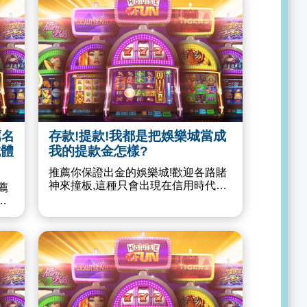
賭
譽度超高、出款速度只需要3分鐘內就
件
完成囉！【SWAG娛樂城】是馬來西
金
亞的一個大型博彩集團所開發經營的
.
線上博弈網站，此集團斥資5億打造的
值
完美娛樂城提供非常多元且豐富的賭
場博弈遊戲內容，且有24小時的客戶
防
服務支持網站所有遊戲也兼容主流的
贏
設備與瀏覽器，絕對不需要擔心無法
，
進入網站盡情投注，所有籌碼皆可以
繁
兌換成台幣並且都是一比一的匯率
薦名
存款!提款!我都是把娛樂城當成
唷！1.【娛樂城遊戲推薦】線上麻將
，
城體
麻將原本的名稱是「麻雀」，在民國
我的提款金怎樣?
洗
初年時由中國大陸傳入台灣，慢慢演
推薦你保證出金的娛樂城!歡迎各路賭神來撞板,這種只會出現在信用時代的說法撞板,在這個現金板的時代相信各位百家樂賭神、體育投注賭俠、北京賽車賭聖、老虎機賭王、捕魚機賭霸女士…反正不管只要是好賭之人最怕現金板娛樂城不出金!現在就要給你保證出金的娛樂城,讓你撞的到板!領得到錢!好東西只跟我的Homie分享!!!存款提款我都是把娛樂城當成我的提款金怎樣???這次我也不演了!這邊整理出來這些2021年保證出金的娛樂城排名：1.HOIN娛樂城存款提款我都是把娛樂城當成我的提款金怎樣???2.SWAG娛樂城存款提款我都是把娛樂城當成我的提款金怎樣???3.金好勝娛樂城存款提款我都是把娛樂城當成我的提款金怎樣???4.HOYA娛樂城存款提款我都是把娛樂城當成我的提款金怎樣???5.iWin娛樂城娛樂城 存款提款我都是把娛樂城當成我的提款金怎樣???6.CASH88娛樂城存款提款我都是把娛樂城當成我的提款金怎樣???存款提款我都是把娛樂城當成我的提款金怎樣???線上娛樂城出金想必一直都是博弈玩家最重要的問題！若你有至各大線上娛樂城的社團或者論壇裡面，小編我可以跟你拍胸口保證，每個玩家都在靠北某某某娛樂城不出金阿、哪一間娛樂城客服出金的時候刁難、輸不起…等等，隨便找個社團都一大堆。從這一點可以看出，線上娛樂城會不會出金這件事情，對整個線上娛樂城的評價來說，我想不用小編說你也知道到底有多重要了吧！今天就來認真講解一下「不出金」評價這個問題，並且告訴你哪一間線上娛樂城評價不錯，趕快看下去就對了。【線上娛樂城出金系統重要性】了解線上娛樂城關於出金的評價內容，首先我們來看一下出金的流程。我們以【SWAG娛樂城】來舉例。當玩家到完美娛樂城儲值的時候，這個階段稱作「入金」，就是把錢放進線上娛樂城裡面，放進去後你就可以在該間線上娛樂城選擇你喜愛的博弈遊戲，只需玩遊戲贏錢並且符合提領的門檻或者是條件，就可按照線上娛樂城的提領系統將錢領出來，通常會在於會員中心的介面中，此操作也稱之為所謂的「出金」。在了解流程之後，再來說說為甚麼玩家對於一家線上娛樂城出金的評價為何認為如此重要？！因為玩家不但儲值花了金錢，還要玩遊戲花時間，結果最後卻得到「不出金」的結果，假若你是玩家是不是氣到不行，巴不得給予那間線上娛樂城最差最差的評價呢？！【線上娛樂城出金相關評價】關於目前玩家遇到出金相關的評價主要有兩點出金速度太慢完全不出金就小編走訪各大博弈論壇的經驗來說，上述兩點都有人評價，比例大概是2:8，也就是10個人給予出金相關的負面評價時，有2個人覺得速度太慢、8個人覺得沒提領到，也就是不出金的評價。【線上娛樂城出金速度評價】有些線上娛樂成雖然出金系統正常，但是出金的速度非常慢，這種情況也很容易得到負面的評價。因為玩家根本搞不清楚這個系統是不是壞了，還是官方刻意不出金，這種結果也會大大影響玩家的遊戲體驗，自然而然也不會得到好評價。以目前線上娛樂城市場的評價來看，平均的速度大概落在30分鐘左右，因為線上娛樂城畢竟在台灣相對有一點灰色地帶，所以公司還是要透過一些人工的方式去處理。不過還是有一些線上娛樂城出金速度評價相對高的，例如【完美娛樂城】在出金這塊的速度平均落在10-15分鐘左右，也就是當你想要從完美娛樂城拿出錢的時候，只要透過會員系統提領，並且搭配客服人員的指示，就能在10-15分鐘拿到錢。這也是為甚麼完美娛樂城在出金這快能得到高評價的原因之一。【線上娛樂城不出金評價】為何線上娛樂城會有不出金的負面評價呢?導致這個結果的原因具體上有兩個線上娛樂城風控導致不出金：每一家線上娛樂城都會有自己的風險控管系統，而這些控管規則都會寫在官方的說明頁上。舉例來說，玩家不可以有洗錢、套利的不法動作、或者是帳號IP不斷切換的詭異行為。只要不符合一個正常玩家會有的動作和操作，都可能會因為風控的原因導致系統不出金，進而得到負面評價。線上娛樂城是詐騙的娛樂城：這個就是最容易發生的，有些詐騙的娛樂城會假借上面風控的名義，故意不出金給玩家。因為他們本身就是詐騙的，所以不出金也還蠻合理的，沒有什麼理由，就是單純來騙的！【線上娛樂城不出金該怎麼預防】既然出不出金對線上娛樂城來說這麼重要，但是玩家又沒辦法分辨哪些是詐騙的哪些是正當經營的娛樂城，而且即便是正當的娛樂城也會因為風控問題被其他玩家給予負面的評價，遇到這種很難判斷的情況，不出金的問題該怎麼預防呢？小編提供以下兩種解套方式小額投入、馬上提領：當你接觸一間你沒遇過的線上娛樂城時，建議你可以投入一小部分的資金，而且只要玩遊戲開始賺錢，並且達到提領門檻後，就馬上把錢領出來。因為只有這樣你才能確定該家線上娛樂城的出金系統到底有沒有問題。透過這種小規模的嘗試，就可以有效降低不出金的風險，如果錢一下子就被吃掉，也不要吝嗇直接給那間娛樂城最爛的評價就對了！選擇出金評價高的線上娛樂城：你可以到博弈論壇或者社團裡面去看一下，哪一間線上娛樂城是玩家沒有在罵的、沒有不出金相關評價的，都可以考慮看看。因為線上娛樂城的好不會有玩家去講，但是如果要靠北一定每個人都跳出來罵，所以逆向思考哪一家線上娛樂城不太被罵的，有可能就是評價高的線上娛樂城。或者是你可以選擇小編推薦的【現金娛樂城】，因完美娛樂城在玩家之間沒什麼負面評價，只需按正常的遊玩流程，都不會有不出金的問題存在，甚至可以說是在出金這塊評價最好的線上娛樂城。台灣德州撲克賭神JamesChen陳恩寧名言「不研究，投資是賭博；有研究，賭博是投資」。由於網路的普及線上德州撲克（TexasHold’em或稱Hold’em）現已成為風靡全球的撲克遊戲，線上德州撲克顯然在網路博弈世界擁有大片板圖，然而，面對「線上德州撲克賺錢app」、「線上德州撲克現金線上讓你拿」、「線上德州撲克線上現金」等看似大同小異的標語宣傳與娛樂城，全都是「線上德州撲克線上玩」的娛樂城，非常容易讓人迷失在大量的資訊中。它們外觀上看來都很棒，也因此您需要的專業，深入娛樂城就為了提供最真實客觀的評價，並列出10大線上現金德州撲克娛樂城推薦給所有線上現金德州撲克玩家們。因此不論這些線上現金德州撲克玩家身在何處，都可以利用線上娛樂城德州撲克玩到翻。線上現金真人德州撲克怎麼贏!!!哪一家線上娛樂城真人德州撲克最新推薦?如何利用不同下注策略提高線上德州撲克勝率! 2021年真人線上現金德州撲克推薦排行榜 HOIN娛樂城真人線上現金德州撲克連贏過關～最高加送30000！推薦指數：★★★★★★★立即試玩SWAG娛樂城真人線上現金德州撲克連贏過關～最高加送30000！推薦指數：★★★★★★★立即試玩HOYA娛樂城真人線上現金德州撲克連贏/連輸過關～最高加送30000！推薦指數：★★★★★★★立即試玩iWin娛樂城娛樂城真人線上現金德州撲克下注立即返水，最高0.6%推薦指數：★★★★★★★立即試玩CASG88娛樂城一天換一家，多款真人線上現金德州撲克聽供你選擇推薦指數：★★★★★★★立即試玩真人線上現金德州撲克連勝8局以上，最高加贈600%！推薦指數：★★★立即試玩真人線上現金德州撲克過關挑戰賽，最高獎金240000推薦指數：★★★立即試玩一天換一家，多款真人線上現金德州撲克聽供你選擇推薦指數：★★★立即試玩邀請好友一起玩，凡是推薦好友加入並儲值，即可獲得0彩金！推薦指數：★★★立即試玩真人線上現金德州撲克連贏彩金大放送，加碼36888給您！推薦指數：★★★立即試玩首存1000即送500，獨立ku真人娛樂系統！推薦指數：★★★立即試玩百家至尊挑戰賽，彩金高達8888元，每天登入反水最高1.4倍！推薦指數：★★★★立即試玩首存5000送6000?!週週存10000送10000?！推薦指數：★★★立即試玩先來說明對於線上真人現金德州撲克進行評價的幾個要素：對於線上真人現金德州撲克評比的條件大約分成以下五類，接下來就來跟線上真人現金德州撲克新手玩家們談談為什麼以上條件是評選線上真人現金德州撲克的主軸。1.線上德州撲克安全性台灣德州撲克的遊戲基本上是合法的，各大錦標賽早就讓這個項目不再隱於檯面下，然而各大賭博網站受到的監管與法律認證並不一致。所有撲克網站都持有合法認證，並且是128位SSL加密（最強類型的保護措施）。2.線上德州撲克遊戲種類網站必須允許您輕鬆存入資金並將其提取以進入線上德州撲克新手玩家們的候選名單。所有網站都提供了很好的支付方式選擇，並確保在存款時很容易使用獎金優惠。3.線上德州撲克客服線上德州撲克新手玩家們僅推薦能夠提供卓越客戶體驗並有效解決查詢的網站。所有網站都提供快速客訴解決流程，具有多種溝通方式和快速響應時間。4.線上德州撲克金流出金速度網站必須允許您輕鬆存入資金並將其提取以進入線上德州撲克新手玩家們的候選名單。所有網站都提供了很好的支付方式選擇，並確保在存款時很容易使用獎金優惠。網站必須允許您輕鬆存入資金並將其提取以進入線上德州撲克新手玩家們的候選名單。所有網站都提供了很好的支付方式選擇，並確保在存款時很容易使用獎金優惠。5.線上德州撲克優惠活動更多競賽、優惠活動，彙整情報一次觀覽。資訊最完備，最受博友青睞的德州撲克大平台。優質線上現金德州撲克遊戲娛樂城真人牌桌超商、轉帳、出入金快速 線上提領火速到帳首儲1,000送10002021年線上真人現金德州撲克評價推薦各類線上真人現金德州撲克資訊比較圖，線上有名的幾個遊戲網站的情況和優劣勢給線上真人現金德州撲克新手玩家們比較，這樣線上真人現金德州撲克玩家們就知道該選擇哪個線上真人現金德州撲克。 項目HOIN線上真人現金德州撲克SWAG線上真人現金德州撲克HOYA線上真人現金德州撲克iWin娛樂城線上真人現金德州撲克CASH88線上真人現金德州撲克神來也娛樂城線上真人現金德州撲克出金 1:1 1:1 1:1 1:1 1:11:132優惠 多 多 多 多 多少遊戲種類 較多 較多 較多 較多 較多較少風險無無無無無假幣商退水機制 高退水 高退水 高退水 高退水 高退水無退水營運狀況 經營穩定 經營穩定 經營穩定 經營穩定 經營穩定遊戲介面不穩定遊戲回饋 不定時舉辦活動 不定時舉辦活動 不定時舉辦活動 不定時舉辦活動 不定時舉辦活動少活動匯差 無 無 無 無 無132%娛樂城線上真人現金德州撲克 VS博弈線上真人現金德州撲克遊戲刻板觀念，所有線上真人現金德州撲克玩家們都認為博弈線上真人現金德州撲克遊戲網=娛樂城線上真人現金德州撲克？ 但其實認真來說這2個是完全不一樣，現在網路上有上百種博弈線上真人現金德州撲克遊戲網、線上真人現金德州撲克，到底要玩哪個呢？ 以下直接給線上真人現金德州撲克新手玩家們分析建議。✦如果線上真人現金德州撲克新手玩家們只想免費玩、不想儲值，建議線上真人現金德州撲克新手玩家們玩博弈線上真人現金德州撲克遊戲網站，這種通常遊戲種類多，而且部分網站加入會員還能免費得到點數/線上遊戲幣，讓線上真人現金德州撲克新手玩家們體驗各種不同遊戲。✦如果線上真人現金德州撲克新手玩家們想要參加更多的活動，玩的過程並且賺錢，建議線上真人現金德州撲克新手玩家們選擇線上真人現金德州撲克，因為線上真人現金德州撲克的活動層出不窮，比起博奕遊戲更加划算！※下方有十大線上真人現金德州撲克比較推薦，僅供參考。以下分析各大線上真人現金德州撲克勝率以及收益，沒玩過的線上真人現金德州撲克新手玩家們可以考慮在線上玩，真的是超級方便而且賺錢的速度很快，因為每一局不到一分鐘就知道結果，加上以下的分析，相信線上真人現金德州撲克新手玩家們會在線上真人現金德州撲克網站有滿滿的收穫。2021年線上真人現金德州撲克勝率收益表網站推薦指數勝率收益優惠連結HOIN線上真人現金德州撲克★★★★★96%$96,656,676多➤SWAG線上真人現金德州撲克★★★★★96%$96,656,676多➤HOYA線上真人現金德州撲克★★★★★94%$94,464,740多➤iWin娛樂城線上真人現金德州撲克★★★★★92%$92,929,929多➤CASH88線上真人現金德州撲克★★★★★90%$90,751,953多➤通博線上真人現金德州撲克★★☆☆☆56%$35,952,746無➤I88線上真人現金德州撲克★☆☆☆☆45%$28,515,786無➤金合發線上真人現金德州撲克★☆☆☆☆45%$16,515,786無➤KU線上真人現金德州撲克★☆☆☆☆45%$12,515,786無➤海派線上真人現金德州撲克★☆☆☆☆45%$10,515,786無➤線上現金德州撲克7大常見問題線上德州撲克新手玩家可以玩線上現金德州撲克嗎？可以。大量的線上娛樂城提供有各種賭注的現金德州撲克遊戲。有真人荷官的現金德州撲克遊戲嗎？有。如今，您能在網路線上找到許多不同德州撲克版本和變體的真人娛樂城遊戲。有移動版本的現金德州撲克遊戲嗎？有。大部分的線上娛樂城通過使用他們的網站或一個專門的娛樂城app，從而讓您能在移動設備上玩德州撲克。線上德州撲克新手玩家如何知道娛樂城提供的現金德州撲克是安全的？您應該總是在獲得適當的許可證書和信譽良好的線上娛樂城玩現金德州撲克，正如網站所推薦的那些娛樂城。線上德州撲克新手玩家可以玩真人荷官德州撲克嗎？可以，真人荷官德州撲克遊戲在線上娛樂城非常常見–請確保您註冊的娛樂城提供有真人荷官德州撲克。線上德州撲克新手玩家可以玩所有版本的真人荷官德州撲克嗎？答案是根據娛樂城的情況而定，所以您在娛樂城註冊前，必须检查好它是否提供有您想玩的德州撲克版本。線上德州撲克新手玩家可以玩所有版本的真人荷官德州撲克嗎？答案因娛樂城而定，所以你必须在注册前检查你想玩的百家乐版本是否有真人荷官版本真人線上現金德州撲克新手玩法規則線上德州撲克是玩家順序很重要的一種撲克遊戲(後面再介紹)因此一開始通常會先大家抽一張牌比大小(德州撲克不分花色大小，趁機提醒一下)，贏的先當第一次的莊家，莊家並負責發牌(嚴謹一點為了避免作弊行為，也可以以莊家的前兩位洗牌、前一位切牌這樣的方式，不過這一般就各自約定就行了)，遊戲是以順時鐘的方向進行，莊家依序輪換：線上德州撲克遊戲流程洗牌並切牌。本次輪到擔任盲注的玩家下盲注。為每位玩家發兩張底牌。翻牌前喊注。銷一張牌後發出三張公共牌。翻牌圈喊注。銷一張牌後發出一張公共牌（轉牌）。轉牌圈喊注。銷一張牌後發出一張公共牌（河牌）。河牌圈喊注。若有兩家以上未蓋牌則攤牌比大小，依勝負分配總彩金。結束本回合，莊家位置依順時鐘次序移動至下一家進行下一輪。補充：較正式的遊戲或是比賽中，因為要避免玩家作弊(也是為了減少算牌的問題)再發底牌與每一輪公開牌之前，發牌者都要先從牌堆中取出一張牌丟棄不使用，此動作稱為【銷牌】。線上德州撲克的牌型大小說完了基本規則，最重要玩家牌組的大小是如何分大小的我們來看一下由大而小五張牌的大小組合順序如下：1.線上德州撲克同花大順：10,J,Q,K,A組合的同花順2.線上德州撲克 同花順同樣花色的五張順序排組，如有兩人都拿同花順，則以最大牌為相比依據3.線上德州撲克四條台灣也有俗稱鐵支，四張相同點數牌+任一牌4.線上德州撲克葫蘆三張相同點數牌(三條)+兩張相同點數牌(一對)，若有兩人都拿葫蘆，則以三條大小為相比依據5.線上德州撲克同花五張牌都相同花色，若有兩人都拿同花，則以最大牌為相比依據6.線上德州撲克順子五張順序排組，花色不須相同，其中特例是A同時可以做最大牌也可以做最小牌，例如10,J,Q,K,A或是A,2,3,4,5皆可7.線上德州撲克三條三張相同點數牌(三條)8.線上德州撲克兩對牌組中有兩組一對的組合，例如2,2,8,8加上其他任意一張牌，若有兩人都拿兩對，則順序以對子的大小相比，若兩對都相同大小，則最後在比剩下的那張牌(散牌)9.線上德州撲克一對牌組中有一對加上其他任意不成對的三張散牌，若有兩人都拿一對，則先以對子的大小相比，若相同大小則再順序比三張散牌的大小10.線上德州撲克散牌如果以上組合都沒有，那就是比玩家手牌(底牌)中的最大牌，通常也叫作比【高牌】玩對的線上真人現金德州撲克讓線上真人現金德州撲克新手玩家們上天堂~~選對的優惠讓線上真人現金德州撲克新手玩家們賺飽飽~~最新資訊打德州撲克賺現金不藏私!!2021年線上真人現金百家玩家人數排名網站推薦指數評價玩家人數連結HOIN線上真人現金德州撲克★★★★★最高 3,969,909➤SWAG線上真人現金德州撲克★★★★★最高 3,969,909➤HOYA線上真人現金德州撲克 ★★★★★最高 3,368,700➤iWin娛樂城線上真人現金德州撲克★★★★★最高3,121,161 ➤ CASH88線上真人現金德州撲克★★★★★最高2,928,166 ➤ 優質線上現金德州撲克遊戲娛樂城真人牌桌超商、轉帳、出入金快速 線上提領火速到帳首儲1000送1000台灣線上真人現金德州撲克排名-前十大線上真人現金德州撲克第一名：HOIN線上真人現金德州撲克HOIN線上真人現金德州撲克娛樂城博弈界最新的線上真人現金德州撲克，2021年最新推出的娛樂城，新的娛樂城優惠活動真的超級多超敢給優惠，推薦那些老玩家老司機跳槽過來HOIN娛樂城玩，沒玩過線上真人現金德州撲克的新手們，也推薦您可以先玩HOIN線上真人現金德州撲克，一定賺翻天，荷包滿滿滿~~HOIN線上真人現金德州撲克試玩第二名：SWAG線上真人現金德州撲克SWAG線上真人現金德州撲克娛樂城博弈界最新的線上真人現金德州撲克，2021年最新推出的娛樂城，新的娛樂城優惠活動真的超級多超敢給優惠，推薦那些老玩家老司機跳槽過來SWAG娛樂城玩，沒玩過線上真人現金德州撲克的新手們，也推薦您可以先玩SWAG線上真人現金德州撲克，一定賺翻天，荷包滿滿滿~~SWAG線上真人現金德州撲克試玩第三名：HOYA線上真人現金德州撲克HOYA線上真人現金德州撲克博弈界數一數二知名的線上真人現金德州撲克，基本上只要線上真人現金德州撲克玩家們贏，都是正常出金，加上他們家(HOYA線上真人現金德州撲克)，活動真的超級多，優惠更是超敢給，線上真人現金德州撲克新手玩家們沒玩過線上真人現金德州撲克的新手們，推薦線上真人現金德州撲克新手玩家們可以先玩HOYA線上真人現金德州撲克，保證賺飽飽，賺超多錢~~HOYA線上真人現金德州撲克試玩 第四名：iWin娛樂城線上真人現金德州撲克這間iWin娛樂城線上真人現金德州撲克也觀望許久，雖然沒有真的自己玩過，但身邊有不少線上真人現金德州撲克新手玩家們實際體驗後，跟讚不絕口，而且也每次看他們官網的線上真人現金德州撲克新手玩家們優惠真的非常多iWin娛樂城線上真人現金德州撲克試玩第五名：CASH88線上真人現金德州撲克CASH88線上真人現金德州撲克已上市4年，目前出金都很正常，客服態度也很優整體科技風格的網站替整體遊玩體驗加分不少！遊戲種類也很多、尤其推薦線上真人現金德州撲克!CASH88線上真人現金德州撲克試玩第六名：利亨線上真人現金德州撲克利亨線上真人現金德州撲克試玩第七名：金合發線上真人現金德州撲克金合發線上真人現金德州撲克試玩第八名：KU線上真人現金德州撲克KU線上真人現金德州撲克試玩第九名：海派線上真人現金德州撲克海派線上真人現金德州撲克試玩第十名：贏家線上真人現金德州撲克贏家線上真人現金德州撲克試玩真人線上現金德州撲克娛樂城破解10大攻略1.放盲注與否一開始玩撲克，最常犯的一定就是這一條，很多新手，包含我自己，覺得知道牌面的大小後，就懵懵懂懂下場去玩，結果也不知道什麼時候要放盲注，看到別人放，自己也放。可以看到下圖中有一個紅桃的按鈕位選手叫做BUTTUN，在BUTTUN左邊的兩家(小盲、大盲)，是一開始還沒發牌前一定要放錢的人，其他是可以看牌在決定要不要玩喔！當然這是針對錦標賽的一種標準玩法，後續也有衍伸很多複雜的玩法，例如爭按鈕位之類的比賽。不過，針對新手先懂這個就很重要了，下次不要傻呼呼一下場就放錢了。2.每次加注的大小懂得加注的大小，也是一個不容易露出撲克新手馬腳的方法。正常一個原則，少CALL，多RAISE，因為撲克當中，假使你不是拿對子，拿任一兩張，擊中對子的機率FLOP(三張開牌時)只有32.43%會中牌，還不一定是中頂對。所以，你每一把都只有CALL打算看三張再動作，第一可能被人加注，第二你可能看完三張又乖乖地FOLD牌，很少能讓你稱心如願中頂對或兩對的，當你一圈中不停地只使用平Call，小心當了CallCall魚。撲克比賽加注的原則，想要加注，要記得以倍數為單位，在無限注牌桌上，加注的金額，至少要是上一位玩家的下注金額的倍數。例如，上一個玩家下注50，你想要加注，就必須下至少100，你也可以下110、160、120、600等等，只要是超過一個倍數以上，都可以隨意你下，你也可以選擇ALLIN。如果不加注，你可以選擇平扣或是蓋牌FOLD捨棄這手牌。3.有牌在手，不能提早離坐/在還沒有輪到自己提前丟牌既然稱為比賽，自然會有些規則是必須要遵守的。就算你在後面位置，看了牌決定不玩，也不能把牌提前丟出，或是放在你的位置等DEALER收走。通常比賽第一次發生是警告，第二次開始，就會有禁看手牌的風險在，例如下一把你不能玩，嚴重者，一圈不能玩，所以比賽一定要小心，不要不小心陷入。4.桌上不可放手機有人把手機放在黑色橡膠檯面上，這樣是可以的，但是不能夠把手機放在籌碼旁邊，或是牌桌上。雖然這項好像沒有懲罰，但是通常dealer看到還是會念一下請你改放其他地方。5.原來ALLIN和最後一個bet的人一定要開牌(台灣，美國現金桌不在此規範)在比錦標賽，跟現金桌不同，為了讓牌桌具有公平原則，怕大家過碼等…多重因素考量，如果任一方Allin(梭哈)，是Allin當下就要開牌，以及如果你想Bluff(詐唬)別人，但是你是在後位，你在turn(轉 牌，也就是第四張開牌)打了最後一發，到了river(和牌，第五張開牌)時，一般撲克是前位要先開牌，但是，如果情況是你是最後Bet的那方，對方可以要求，你也要開牌或是先開牌。所以這也是一個新手常犯的錯，以為一定要每一把開牌，前位開的牌明明已經秀出比你大了，你還又秀出你的牌給大家看….讓大家知道的你range，是不需要的喔！6.不可以超過兩人池時，猜測別人牌在牌桌上是可以講話的，但是有些時候不可以多說話，像是多人池的時候，你不可以公然猜其他幾家拿的牌，但是如果只有兩家，你可以話術對方，只要不要直接講到自己拿什麼，你可以跟別人暗示測試他的牌力，給別人決定要不要Call你，也算是現場Live錦標賽的一門技巧。7.自以為聰明，有人打150，你丟出650想Call給Dealer找錢在撲克錦標賽中，不需要所謂的幫人家先算好，剛剛好的找的錢。當別人丟一顆，你什麼都沒說，丟出兩個碼，那就是raise了。也不建議先講完話後，再丟650，想說找個500。因為可能有些不專心的人誤解你的意思，還要解釋，不如就丟一個200讓他找50吧！8.碼不小心丟太快，只有一個籌碼進去POT中這點太多人犯過了，不只是新手，有些玩很久的人，也會不小心失誤，一次拿一疊的碼，但是動作上分批下碼，導致只有第一次進池內的被算有效的加注籌碼。撲克比賽你要加注時，可以選擇先用喊的說raise及其金額；也可以不要說話，用籌碼放入池中，拿出你要raise的金額，但僅限一次動作，過了白線就算，所以有人想allin沒有一次動作，可能就變成平call或是miniraise的情況產生。9.拿到怎樣的牌算好牌？其實最重要還是拿到起始牌的時候，拿到AA/KK應該絕對可以算好牌，但是這時該全下還是要下小注讓對手誤認自己的牌不大？這就有所考慮不過如果拿到AA/KK之類絕對好牌的牌組，那還是很大的比率建議全下Allin。而若是拿到QQ/JJ次一等的牌，除此之外若是同花的AK之類的牌阿輝也認為是僅次於AA/KK的牌，但是是否全下就比較需要斟酌一下情勢就是了。但若拿到AK非同花的情況則算更低一等的牌組，若碰到對手Allin應該是蠻頭疼的情況，若是在盲注前的情況，保守一點碰到Allin還是不要跟牌會比較保險一點。10.耐性永遠記住打牌的目標是贏籌碼，我知道拿到爛牌運氣又好贏牌是很爽的事情，但整體而言：【拿到爛牌輸籌碼】與【拿到好牌輸籌碼】前者的機率遠遠高於後者，冷靜觀察對手，贏牌、盡可能贏取更多的籌碼才是最重要的重點初
為
變成台灣目前的十六張玩法，在布
指數：★★★立即試玩首存1000即送500，獨立ku真人娛樂系統！推薦指數：★★★立即試玩百家至尊挑戰賽，彩金高達8888元，每天登入反水最高1.4倍！推薦指數：★★★★立即試玩首存5000送6000?!週週存10000送10000?！推薦指數：★★★立即試玩先來說明對於線上真人現金德州撲克進行評價的幾個要素：對於線上真人現金德州撲克評比的條件大約分成以下五類，接下來就來跟線上真人現金德州撲克新手玩家們談談為什麼以上條件是評選線上真人現金德州撲克的主軸。1.線上德州撲克安全性台灣德州撲克的遊戲基本上是合法的，各大錦標賽早就讓這個項目不再隱於檯面下，然而各大賭博網站受到的監管與法律認證並不一致。所有撲克網站都持有合法認證，並且是128位SSL加密（最強類型的保護措施）。2.線上德州撲克遊戲種類網站必須允許您輕鬆存入資金並將其提取以進入線上德州撲克新手玩家們的候選名單。所有網站都提供了很好的支付方式選擇，並確保在存款時很容易使用獎金優惠。3.線上德州撲克客服線上德州撲克新手玩家們僅推薦能夠提供卓越
的
局、台數計算方面也有了新的方式。
賭
台灣麻將的胡牌必須湊滿五副順子或
為
刻子，再加上一副將(相同的牌兩張)，
線
加起來正好十七張。另外，台灣麻將
下
有八張不同的花牌：春、夏、秋、
X:
冬、梅、蘭、竹、菊，並有其特殊之
提
算台方式。2.【娛樂城遊戲推薦】二
提
十一點、21點二十一點是撲克遊戲的
規
一種，也是莊家優勢在概率中最低的
戶
其中一種遊戲，起源於法國賭場。A可