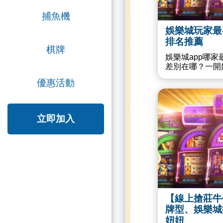
捕魚機
娛樂城玩家最
排名推薦
棋牌
娛樂城app哪家最好玩？跟地下娛樂城差別在哪？一開始想嘗試線上娛樂城的玩家，建議從娛樂城app當消遣開始體驗，從百家樂、轉盤、老虎機等百款遊戲中確認了自己想玩的遊戲後，再慢慢開始選擇像是地下娛樂城、現金版等較進階的線上博弈品牌，除了能有更多的遊戲選擇以外，也能在娛樂城app避免花了許多冤枉錢，一般人想到娛樂城app品牌都會直接聯想到老子有錢或包你發，今天就介紹給大家5家在台灣最夯的娛樂城app品牌，讓你防疫在家也不無聊！娛樂城app推薦１、《HOYA娛樂城》談到娛樂城app許多人第一時間都是想到「HOYA娛樂城」，除了著名的老虎機種類繁多之外，館內的台灣麻將與捕魚遊戲都是新手玩家不錯的選擇，其他遊戲就大同小異略顯單調了些，想利用娛樂城換現金的玩家們建議可小儲一把玩玩看囉。娛樂城app推薦２、《SWAG娛樂城》SWAG娛樂城app除了是新手福音，更是娛樂城優惠之冠！就算不儲值也能玩遍館內的所有的線上博弈遊戲，至今註冊SWAG的玩家也都還能領取新手禮包，因為是較新的娛樂城app，遊戲還是蠻多的可以去體驗看看娛樂城app推薦１、《HOIN娛樂城》說到HOIN娛樂城app老玩家應該再熟悉不過了吧？除了是娛樂城app開山始祖之外，在娛樂城優惠上更是創新的推出儲值包月點數，就較不推薦小資玩家囉，免費網路博奕遊戲偏少，每一款遊戲幾乎都需要會員儲值才能夠玩到，因此HOIN適合口袋較深的老玩家遊玩。在遊戲app排行榜中博弈手遊總是名列前茅，遊戲種類從原本休閒博弈的麻將遊戲、老虎機、捕魚機越趨向線上娛樂城真人百家發展，遊戲畫面也越細緻華麗，聲光效果十足，金大發小編幫大家統整7大熱門博弈app遊戲心得，快來看看哪一個遊戲最受歡迎吧！相信行家們都知道，娛樂城跟本是個坑啊！一玩就停不下來，而且常常血本無歸，我(砲哥)要跟大家分享自己多年來玩娛樂城的經驗，讓大家不要再白走冤枉路，玩對娛樂城讓你上天堂~~玩娛樂城淵源其實當初並不打算寫這篇文章，我也是幾經思考後，才想把這些年的線上娛樂城經驗完整描述出來。我叫，這一切都要從2014年的夏天開始說起，距離現在剛好也4年了，那時候的我還在當兵；有當過兵的人應該也知道，其實在軍中真的挺無聊的，除了操課之外，要嘛割草、擦皮鞋，基本上沒有什麼娛樂。記得有一天下午，剛好在走廊上看到學長（星哥）蹲在角落玩手機遊戲，我好奇上前去看他玩什麼，結果他告訴我說，最近是在玩娛樂城，他正在跟朋友忙著分析娛樂城的玩法攻略。星哥說：娛樂城每年的市場規模金額超過8000億台幣，是一塊大餅，所以他跟朋友們有個團隊在分析娛樂城的勝率攻略，印象中他說那個月就已經玩了500萬了，我聽到心想我的媽呀，500萬ㄝ，這不少錢耶！星哥說：你別小看線上娛樂城，光去年自己就賺了4000多萬，我聽到之後當然很心動，能給我賺了100萬我就很開心了！也就是那次對話開啟了我的線上博弈人生，星哥開始教我如何分析，提高勝率，每一場事後都要做功課，事前的分析說真的，非常的重要，依照我玩到現在的經驗來看，每場勝率早已超過65%，當然除了預測機率很重要之外，下注的網站也非常重要，記得要找信譽良好且合法的線上娛樂城，贏了才能把錢拿回來！基本上我已經玩過超過80家以上的娛樂城，也算從菜鳥變成老手，這些對弈紀錄一一被我記錄在筆記本上，基本上只要找勝率高的娛樂城，贏面就比一般人高出許多了，好康的我這邊就不藏私，下面是我這幾年在各個娛樂城的輸贏及勝率，將來有機會再跟大家分享其它的玩法技巧喔!5大娛樂城推薦說了這麼多，我()就簡單歸類一下，線上有名的幾個遊戲網站的情況和優劣勢給大家比較，這樣你就知道我()為什麼偏愛娛樂城。如果你是很喜歡玩娛樂城的人，可以考慮在線上玩，真的是超級方便而且賺錢的速度很快，因為每一局不到一分鐘就知道結果，加上教大家的技巧，相信你會在線上娛樂城網站有滿滿的收穫。另外跟大家分享這8年多來，線上玩娛樂城的收益紀錄表還有勝率分析，提供給大家參考。網站推薦指數勝率收益(淨賺)HOIN娛樂城★★★★★89% $22,788,300HOYA娛樂城★★★★★86% $21,715,000iWin娛樂城娛樂城★★★★★83% $19,146,500SWAG娛樂城★★★★80% $17,150,700CASH88娛樂城★★★★80% $17,069,000P.SHOIN現在有首存拿1000元，不拿白不拿，建議先註冊！1000都給我拿起來!!!另外這邊有即時娛樂城官方收益數據，大家可以做參考>>2021年十大線上娛樂城排名推薦娛樂城前100名娛樂城還有誰?博弈遊戲VS 娛樂城相信很多人應該會覺得博弈遊戲網=娛樂城，但其實認真來說這2個是完全不一樣的唷！現在網路上有上百種博弈遊戲網、線上娛樂城，到底要玩哪個呢？就個人經驗給新手們建議吧！✦如果你只想免費玩、不想儲值，建議你玩博弈遊戲網站，這種通常遊戲種類多，而且部分網站加入會員還能免費得到點數/線上遊戲幣，讓你體驗各種不同遊戲。✦如果你想要參加更多的活動，我()建議你選擇線上娛樂城，因為娛樂城的活動層出不窮，比起博奕遊戲更加划算！娛樂城大小事✦娛樂城遊戲都是合法的嗎？現在很多線上娛樂城網站的機房都設置在國外，在國外是合法的！在台灣目前是不合法。雖然台灣沒有設立合法的娛樂城，大家可以在線上玩其他國家的合法網站遊戲。如果你是很謹慎的人，對於網路上賭博遊戲的合法性存有疑慮，建議向法律專家詢問後再決定是否線上玩。✦娛樂城遊戲這麼多種，要玩哪一種？我()平常沒事就喜歡在網站上小玩一下，最常玩SWAG娛樂城，裡面我()比較喜歡玩百家樂，一局只要30秒、速戰速決、回本率高！✦娛樂城線上儲值可換回台幣嗎？可以的，但是通常每個娛樂城都有自己的規定，比方說要滿$1000以上才能轉到自己帳戶，一個禮拜通常也有1-3次取出免手續費的優惠，以各個遊戲的規定為主。我()也會透過與玩家交易販售寶物，如果想知道你玩的娛樂城是否可以換回台幣，建議直接詢問客服人員最快速，得到準確的答案。✦ 線上玩娛樂城好處？現在很多娛樂城都有「提領免手續費」優惠，還有加值點數送2~10%不等(依各家娛樂城規定)，比起以前還要到遊戲場玩方便多了呢！各大網站活動眾多，因為娛樂城太過競爭，每家娛樂城反水活動不太相同，玩家們可以多多比較。像我()長期在HOYA娛樂城參加周周反水活動，真的是回饋多多！✦最多人玩的娛樂城遊戲？根據博弈網統計，線上最多人玩的遊戲是「百家樂」，一般有真人荷官陪你在線上玩，比較有互動的感覺，在押注時千萬不要押平手(機率極小)，如果有興趣的人可以參考→ 百家樂玩法密技攻略5大娛樂城推薦如果你是很喜歡玩娛樂城的人，可以考慮在線上玩，真的是超級方便而且賺錢的速度很快，因為每一局不到一分鐘就知道結果，加上教大家的技巧，相信你會在線上娛樂城網站有滿滿的收穫。另外跟大家分享砲哥這4年多來，線上玩娛樂城的收益紀錄表還有勝率分析，提供給大家參考。娛樂城推薦玩家推薦指數玩家評價HOYA娛樂城★★★★★★★★★★HOIN娛樂城★★★★★★★★★★iWin娛樂城娛樂城★★★★★★★★★★SWAG娛樂城★★★★★★★★★★CASH88娛樂城★★★★★★★★★★FA8娛樂城★★★★★通博娛樂城★★★★台灣德州撲克賭神JamesChen陳恩寧名言「不研究，投資是賭博；有研究，賭博是投資」。由於網路的普及線上德州撲克（TexasHold’em或稱Hold’em）現已成為風靡全球的撲克遊戲，線上德州撲克顯然在網路博弈世界擁有大片板圖，然而，面對「線上德州撲克賺錢app」、「線上德州撲克現金線上讓你拿」、「線上德州撲克線上現金」等看似大同小異的標語宣傳與娛樂城，全都是「線上德州撲克線上玩」的娛樂城，非常容易讓人迷失在大量的資訊中。它們外觀上看來都很棒，也因此您需要的專業，深入娛樂城就為了提供最真實客觀的評價，並列出10大線上現金德州撲克娛樂城推薦給所有線上現金德州撲克玩家們。因此不論這些線上現金德州撲克玩家身在何處，都可以利用線上娛樂城德州撲克玩到翻。線上現金真人德州撲克怎麼贏!!!哪一家線上娛樂城真人德州撲克最新推薦?如何利用不同下注策略提高線上德州撲克勝率! 2021年真人線上現金德州撲克推薦排行榜 HOIN娛樂城真人線上現金德州撲克連贏過關～最高加送30000！推薦指數：★★★★★★★立即試玩SWAG娛樂城真人線上現金德州撲克連贏過關～最高加送30000！推薦指數：★★★★★★★立即試玩HOYA娛樂城真人線上現金德州撲克連贏/連輸過關～最高加送30000！推薦指數：★★★★★★★立即試玩iWin娛樂城娛樂城真人線上現金德州撲克下注立即返水，最高0.6%推薦指數：★★★★★★★立即試玩CASG88娛樂城一天換一家，多款真人線上現金德州撲克聽供你選擇推薦指數：★★★★★★★立即試玩真人線上現金德州撲克連勝8局以上，最高加贈600%！推薦指數：★★★立即試玩真人線上現金德州撲克過關挑戰賽，最高獎金240000推薦指數：★★★立即試玩一天換一家，多款真人線上現金德州撲克聽供你選擇推薦指數：★★★立即試玩邀請好友一起玩，凡是推薦好友加入並儲值，即可獲得0彩金！推薦指數：★★★立即試玩真人線上現金德州撲克連贏彩金大放送，加碼36888給您！推薦指數：★★★立即試玩首存1000即送500，獨立ku真人娛樂系統！推薦指數：★★★立即試玩百家至尊挑戰賽，彩金高達8888元，每天登入反水最高1.4倍！推薦指數：★★★★立即試玩首存5000送6000?!週週存10000送10000?！推薦指數：★★★立即試玩先來說明對於線上真人現金德州撲克進行評價的幾個要素：對於線上真人現金德州撲克評比的條件大約分成以下五類，接下來就來跟線上真人現金德州撲克新手玩家們談談為什麼以上條件是評選線上真人現金德州撲克的主軸。1.線上德州撲克安全性台灣德州撲克的遊戲基本上是合法的，各大錦標賽早就讓這個項目不再隱於檯面下，然而各大賭博網站受到的監管與法律認證並不一致。所有撲克網站都持有合法認證，並且是128位SSL加密（最強類型的保護措施）。2.線上德州撲克遊戲種類網站必須允許您輕鬆存入資金並將其提取以進入線上德州撲克新手玩家們的候選名單。所有網站都提供了很好的支付方式選擇，並確保在存款時很容易使用獎金優惠。3.線上德州撲克客服線上德州撲克新手玩家們僅推薦能夠提供卓越客戶體驗並有效解決查詢的網站。所有網站都提供快速客訴解決流程，具有多種溝通方式和快速響應時間。4.線上德州撲克金流出金速度網站必須允許您輕鬆存入資金並將其提取以進入線上德州撲克
優惠活動
立即加入
【線上搶莊牛
牌型、娛樂城
妞妞