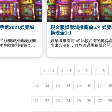
外賭場老虎機一樣了
點選提款或是申請託售就會馬上送
沒有錯，在線上娛樂
到金流服務中心審核，正常審核時
G娛樂城點擊各館遊戲
為3~15分鐘，隨即入帳到當初綁定
博奕遊戲，進入之後
戶。其實娛樂城就只是單存的把線
受刺激，就跟網上老
的賭場搬到網路上變成線上賭場而
虎機遊戲下載只要是
票選2021娛樂城
現金版娛樂城推薦前5名 娛樂
已，但由於台灣法律並未通過線上
城註冊一個會員帳號，
換現金1:1
場的經營，間接地導致線上賭場不
過下載安裝，html5
管制，這讓很多不肖業者仗著娛樂
21娛樂城推薦表娛樂
娛樂城推薦前5名比較台灣的博弈
，支援手機平板電
的名義行使詐騙之實，直接的損害
性遊戲類別種類金流
尚未合法化，雖然經過馬祖博弈開
無須轉移點數，不管
正規正派經營娛樂城遊戲顧客意願
城優惠活動24小時客
公投，但因為還沒有完整的配套措
數就跟你到哪一館，
保證出金的娛樂城推薦出金娛樂城
施，所以進度還停留在立法階段，
虎機app 隨時隨地
樂城平台入金/出款時間平台遊戲種
★★★★★★★★★★★★★★★★★★SWAG
至於博弈產業的發展轉向線上娛樂
線上老虎機技巧簡單
娛樂城優惠活動平台安全性1HOIN
的形式。而現今可見的線上娛樂城
的投注大多是由線X線
樂城
★★☆★★★★★★★★★☆★★★★★HOYA
台眾多，各家平台主打的優惠、安
你的每線注和投注
1
2
3
4
5
6
7
8
★★★★★★★★★★★★★★★
或出入金穩定等特點，都有屬於各
受吧，通常我不偏好
選娛樂城2SWAG娛樂城
★★☆★★★★★★★★★☆★★★★☆iWin
的擁護者，但對於新手玩家，想選
戲，因為那樣會增加
★★★★★★★★★★★★★★營
一間合適的娛樂城，便是首要的課
中獎還是按照每個單
穩定安全3HOYA娛樂城
11
12
13
14
15
16
17
1
★★☆★★★☆☆★★★★☆★★★★☆CASH88
題，本站針對平台的出入金時間、
老虎機為了吸引客
★★★★★★★★★★★★★★★
戲種類、優惠活動和平台安全性進
高賠率的獎勵遊戲，
字號娛樂城玩家多4iWin娛樂城娛
★★☆★★★☆☆★★★☆☆★★★★☆
客觀、公平、公正的綜合評比分析
分時會進入到這種模
★★★★★★★★★★★★★★老
21
22
23
24
25
26
27
2
提供2021年娛樂城推薦名單的比較
享受豐收的時候，在
號娛樂城玩家多5CASH88娛樂城
★☆☆★★★★☆★★★☆☆★★★☆☆BCR
以期能給想加入的玩家一個參考依
，我們每次的投次通
★★★★★★★★★★★★★★營
據。排名平台入金/出款時間平台遊