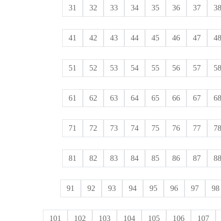
數的回報，一般都會
穩定安全台灣德州撲克賭神
31
32
33
34
35
36
37
3
☆☆☆★★☆☆☆★★★☆☆★★★☆☆LEO
種類娛樂城優惠活動平台安全性
的派彩，不同的遊戲甚至
JamesChen陳恩寧名言「不研究
1HOIN娛樂城
的幾千倍，這也就是
資是賭博；有研究，賭博是投資」
☆☆☆★☆☆☆☆★☆☆☆☆★★☆☆☆
★★★★★★★★★★★★★★★
地方。所以正確選擇
由於網路的普及線上德州撲克
初來乍到的新手們好
首選娛樂城2SWAG娛樂城
41
42
43
44
45
46
47
4
遊戲來投注就是至關
（TexasHold’em或稱Hold’em）
前在台灣大家耳熟能
★★★★★★★★★★★★★★★
到吃分的老虎機那它
成為風靡全球的撲克遊戲，線上德
優缺點，由於台灣的
營運穩定安全3iWin娛樂城娛樂城
樣，只吃不吐，每款
撲克顯然在網路博弈世界擁有大片
尚未完全合法化，因
★★★★★★★★★★★★★★★
的吐分比例，一般在
51
52
53
54
55
56
57
5
圖，然而，面對「線上德州撲克賺
線上娛樂城平台多到
運穩定安全4HOYA娛樂城
它在吃到100分時會吐
app」、「線上德州撲克現金線上
都有各自的擁護者，
★★★★★★★★★★★★★★★
不是指你輸了100
拿」、「線上德州撲克線上現金」
玩家而言，如何選擇
快速出金5CASH88娛樂城
0元給你，因為老虎機
看似大同小異的標語宣傳與娛樂城
61
62
63
64
65
66
67
6
己的娛樂城，便成為
★★★★★★★★★★★★★★美
最低的線注為0.01
全都是「線上德州撲克線上玩」的
本站作為娛樂城的評
客服回復快速娛樂城推薦娛樂城推
50線，這由不同的遊
樂城，非常容易讓人迷失在大量的
業、公正、客觀的立
薦： HOIN娛樂城(好贏娛樂城)娛
，我們選擇0.1線
訊中。它們外觀上看來都很棒，也
71
72
73
74
75
76
77
7
常見問題，並挑選市
排名：No.1好贏娛樂城娛樂城評價
話，每轉一圈總的投注
此您需要的專業，深入娛樂城就為
娛樂城作比較，以期
如果有玩過信用版的人，大概在15
老虎機在你每一次投注時
提供最真實客觀的評價，並列出10
具有參考價值的分
前信用版剛問世的時候，HOIN娛
彩，通過這種陸續的
線上現金德州撲克娛樂城推薦給所
81
82
83
84
85
86
87
8
城會給HOIN娛樂城這
就有跨足信用版的領域，大家可能
比例吐給你了，所以
線上現金德州撲克玩家們。因此不
要是因為不管贏得金
信用版的印象都是停留在天下吧。
你感覺好像一直在中
這些線上現金德州撲克玩家身在何
是非常的迅速，HOIN
孰不知HOIN娛樂城當時就有在台
分數會越來越少，所
處，都可以利用線上娛樂城德州撲
的遊戲、完善的顧客
用版試營運，最後輾轉大陸市場，
所要選擇的，遇到這
91
92
93
94
95
96
97
98
玩到翻。線上現金真人德州撲克怎
護遊戲公正性，誠信
在澳門擁有賭聽，餐飲，娛樂，旅
它抱有幻想，換機才
贏!!!哪一家線上娛樂城真人德州撲
線上網站，多年來一
遊，跨足各大行業。2020年回歸台
澳門老虎機種類角子
最新推薦?如何利用不同下注策略
益至上』的原則。重
娛樂城市場，在市場上一回歸活躍
有趣，有什麼多福多
101
102
103
104
105
106
107
線上德州撲克勝率! 2021年真人線