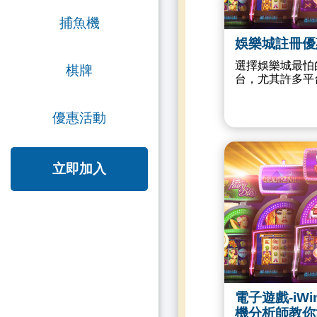
捕魚機
娛樂城註冊優
選擇娛樂城最怕
棋牌
台，尤其許多平
樂城註冊優惠，
入，但也因為如
優惠活動
選擇前沒有事先
若是又遇到黑網
弄得不愉快。有
要分享正確的觀
立即加入
何分辨安全的娛
使用娛樂城提供
可以在平台玩得
冊優惠活動發揮
上娛樂城所帶來
身的荷包。娛樂
位址？在註冊任
步就是先瀏覽娛
楚提供基本資訊
如何儲值、轉帳
電子遊戲-iW
資訊、是否提供
機分析師教你