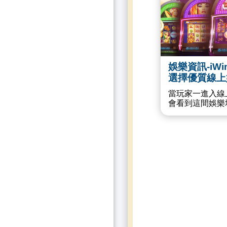
說，是一款相當
須選擇)這類型
之，若是小資本
看投資報酬率以
旋轉的投入資金
的手上賭本額以
機會。三、免費
值是多少。解釋
根據老虎機策略
美分的遊戲機台
高的免費遊戲前
你的就是更多的
費遊戲中的獎勵
娛樂資訊-iW
如果遇到漸進式
1顆金球，最多
夠多的投注量所
選擇優質線上
遊戲獎勵倍數從
(progressives
1倍；6顆金球是
當玩家一進入線
的投注量，都會
倍；7顆是以3
會看到這間娛樂
金額增加至格外
此可見，免費遊
彩票遊戲，是否
卷軸式的老虎機
倍數就愈高，50
之後會看註冊、
益上會產生累積
拼。-iWin娛樂
訊是否夠吸引人
每次都下注最大
影片*/--立即真錢遊
樂城贏錢了，是否
金。同樣這邊舉
在看:●誤信網
論是設計與操作
技巧的例子:當
法五旬婦墮殺豬
些規則來做判斷
機上，如果只賭
信用版?還是現
載速度要夠快。
產生累積獎金。
優惠活動。”●東
鈕要流程簡單!
式的累積獎金通
金周周送!相關
值進入遊戲。玩
型的設計都是所
HOYA娛樂城
得知該娛樂城提
同一個機台上玩
iWin娛樂城娛
示玩家即時排行
應該會看到它從
娛樂城九州娛樂城
娛樂城有真人玩
給你。累積獎金
九州娛樂i88娛