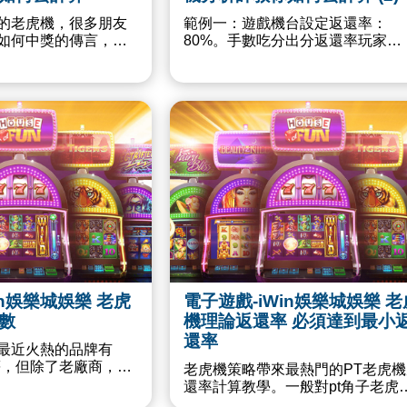
娛樂城的伺服器位址
高機率盈利的機器，就可以嘗試這
的指標，因為臺灣針
的老虎機，很多朋友
範例一：遊戲機台設定返還率：
方法。假設你估算出要贏一次錢，
開放，若平台主機未
如何中獎的傳言，其
80%。手數吃分出分返還率玩家
需要玩6～8次，那麽當你已經贏了
家，那就一定不是合
獎率的各種說法是最
A100100070070%玩家
次錢時，不妨先投注最低金額玩5
。若是合法的娛樂
老虎機策略大師今天
B100100090090%總和
接著在有高中獎綠的第6～第8次投
基本資料也會越完
老虎機返獎率』究竟
2002000160080%玩家B來打第2
較大的資金來贏得大獎。3.玩回報
發現娛樂城官網上提
如何透過返獎率算法
（假設還是100手），它吃了1000
高的機器老虎機破解分析顯示一台
甚至查不到伺服器位
虎機遊戲的優勢，最
分，放900分，這時理論返還率就
器的回報率通常會標在機器上。回
要懂得懷疑這很有可
的機率。一般對老虎
只達到了80%.玩家A打第1輪（假
率越高，對你也就越有利，因為你
，更不要說娛樂城註
計算，有個基本得到
100手），它吃了1000分，放700
有可能贏得獎金。4.觀察其他玩家
有可能是一個吸引玩
：進行100次遊戲（具
只達到了70%也就是說前面人打輸
機台如果有玩家一直玩同一台機器
詞，只是一場騙局。
有所調整）看它出不
了，後面接著打的人也還是輸。那
沒有中獎，在他離開之後，你可以
活動太過優惠另外，
定的出分就再打100
不是玩家A如果被吃的更多，後面
照方法1與方法2來嘗試1次。老虎
註冊優惠活動誇張到
觀察記錄出分情況來
就一定贏呢？我們接著看範例二範
略分析的數據可以確認，從統計學
，玩家也別開心得太
機分析師表示，這種
二、戲機台設定返還率：80%玩家
來說，這台機器出分的機率相當高
只是一個吸引玩家儲
確的。但他提醒我
第1輪（假設是100手），它吃了10
但我們仍要謹慎的確認一下狀態再
，平台事後很可能再
是我們得到的紀錄，
分，放500分，只達到了50%玩家
入大筆金額，會更加保險！-iWin
更多的金額。娛樂城
個約略數值，也就是
in娛樂城娛樂 老虎
第2輪（假設還是100手），它吃了
電子遊戲-iWin娛樂城娛樂 老
城娛樂城-FB粉絲專頁-影片*/--立
娛樂城的對象必須是
現在吃分較多，並不
1000分，就必須放1100分，那第2
錢遊戲--/*----其他人都在看:●誤信
數
機理論返還率 必須達到最小
真實玩家，那麼在開
出大獎。而接下來要
人不就一定贏了嗎？PT老虎機技巧
男朋友推介賭網必勝法五旬婦墮殺
還率
最近火熱的品牌有
議玩家可以透過打電
虎機返獎算法理論』
析中心的主任指出，大家要了解遊
盤陷阱●開版到底該選信用版?還是
等，但除了老廠商，最
特定動作等方式，來
算方式，目標就是更
程序不會如此運行，要知道機器被
老虎機策略帶來最熱門的PT老虎機
金版?現金版有多樣的優惠活動。”
迅猛讓人注意。今天老
如果平台方無法配合
1輪（1輪=100轉）
計出來的責任是為了幫助遊戲公司
還率計算教學。一般對pt角子老虎
京奧運-全民瘋投注-獎金周周送!相
CQ9老虎機中近期很
合理懷疑娛樂城平台
『老虎機返獎算法理
利，如果這麽簡單破解，公司很快
的出分估計判斷有個基本得到共識
娛樂資訊:通博娛樂城HOYA娛樂城