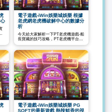
虎
電子遊戲-iWin娛樂城娛樂 根據
耐心
老虎網老虎機破解中心的數據分
析
實
想
今天給大家解析一下PT老虎機遊戲-船
得
長寶藏的技巧攻略，PT老虎機平台幾
大
乎每家都有船長寶藏，玩法也不盡相
差
同。PT老虎機技巧高手認為如果想要
標
盈利，那就必須清楚了解運轉的機
要
制，進而破解。所有PT老虎機遊戲有
到
個共同點，那就是吃了一定的投注額
你
會放槍給你，船長寶藏也不例外。今
然後
天就教大家怎麽避免殺分，抓住他放
分，熟練掌握PT老虎機技巧。當我們
開啟遊戲後，可以在前三局遊戲投注
得
4.5元。根據老虎網老虎機破解中心的
大
數據來看，這樣試水的方式非常有
計
效，能讓玩家做出基本的觀察，確認
機器的狀態。一般遊戲開啟前三槍很
律
虎
電子遊戲-iWin娛樂城娛樂 PG
大幾率會送點分給你。不算多，但是
出
有賺總比虧好。但也有時候不送分給
SOFT的最新遊戲 熱辣鮮香的視