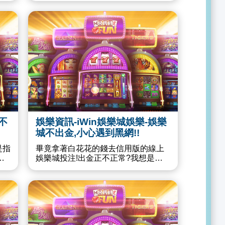
金合發娛樂城博馬娛樂城九州娛樂城
很快連續出2個2000分）左右畫面的
』
機
樂
氛圍體現了中國飲食之道中所追求的
THA-九州娛樂LEO-九州娛樂i88娛樂
話，就再用1分打30多手，從第40手
定
樂
味道的調和，以及川渝人”安逸、巴適
城通博娛樂城娛樂城-AV影城現金版娛
開始到200手押20線1分打到出4000分
進行
出
娛
“的精神。夥伴們都認為，能和親朋好
樂城出款娛樂城 iWin娛樂城娛樂城...
（或者很快連續出2個2000分）左右
手
上
金版
友們圍著熱氣騰騰的火鍋，邊吃邊聊
停止。二、25線（iWin娛樂城到機滿5
分
天的溫馨融洽的氣氛是火鍋更為迷人
線1倍是25分）機用1分打打500手，
表
的地方。PGSOFT的設計師看見了麻
沒出5000分（或是沒很快連出2個出
為
它
辣火鍋那覆雜醇厚的味覺體驗，以及
2500分）左右畫面的話就放棄。如果
只有
定
濃厚深遠的文化氣息。以『辣』為圓
出5000分（或者很快連續出2個2500
輪
用1
心，豬肉、蓮藕、豆腐、鮮蝦等9種食
分）左右畫面的話，就再用1分打40多
率
現在
材為筆墨畫出一整個圓，讓所有遊戲
手，從第50手開始到250手押25線1分
先
元素，與那味覺、香氣互相融合。在
打到出5000分（或者很快連續出2個
計
遊戲中集齊3個相同符號即可產生贏
不
2500分）左右停止。三、50線機用1
娛樂資訊-iWin娛樂城娛樂-娛樂
在
獎，並有機會贏得3種等級的累積獎
分打1000手，沒出10000分（或是沒
大
城不出金,小心遇到黑網!!
金，遊戲返還率高達95.83%。若集滿
很快連出2個出5000分）左右畫面的
解到
計算
9個辣椒符號，玩家則獲得超麻辣累積
是指
畢竟拿著白花花的錢去信用版的線上
話就放棄。如果出10000分（或者很
賭場
獎。若集滿6個或更多（且少於9個）
常
娛樂城投注!出金正不正常?我想是所
快連續出2個5000分）左右畫面的
用
辣椒符號，玩家則獲得中麻辣累積
碼
有玩家最在乎的問題，,但這也是詐騙
話，就再用1分打90多手，從第100手
一
如
獎。若集滿4個或更多（且少於6個）
可
集團的詐騙手法之一，萬一不幸遇到
開始到500手押50線1分打到出10000
』
錯的
辣椒符號，玩家則獲得小麻辣累積
下
了娛樂城不出金怎麼辦呢？有什麼方
分（或者很快連續出2個5000分）左
娛樂
錯
獎。這樣的高質量老虎機在哪可以玩
式可以討回損失？遇到娛樂城不出
右停止。-iWin娛樂城娛樂城-FB粉絲
即真
求
呢？只要多多關注SLOT老虎機破解網
金，要想辦法反擊。多數受害者想要
專頁-影片*/--立即真錢遊戲--/*----其他
網上
家
就能知道哦。-iWin娛樂城娛樂城-FB
獨
拿回被騙走的錢幾乎不太可能，多以
人都在看:●誤信網上男朋友推介賭網
豬
理
粉絲專頁-影片*/--立即真錢遊戲--/*----
要
公開、舉發惡意詐騙的娛樂城去處理!