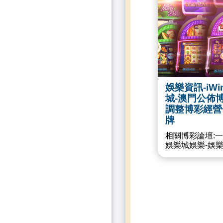
股子公司中國生
擇才好?●為什
100元體驗金●首
首席科學家張雲
怕？●為什麼賭
1,000●再存加
急使用藥物和當
●如何選擇優質
相關博彩論壇:一樂
該藥物將有效治
城HOYA娛樂
iWin娛樂城娛樂
度患者。9月1
城iWin娛樂城
*/--立即真錢遊戲
電視總台（CC
馬娛樂城九州娛樂
費領取-首存1,00
來的2種藥物，
LEO-九州娛樂
都在看:●再賣
胞中的蛋白質和
樂城-AV影城
超瓊背後打什麼
病毒並減少人類
城 相關品牌介
待已久了！這些
本月初，國藥集團
娛樂資訊-iW
娛樂城的專業名
營”●捕魚機-玩
服務貿易交易會
城的距離！雪梨X
●現金版跟信用
城-澳門公佈
第一種基於從康
樂城...
好?●為什麼賭
調整博彩經營
中開發的人免疫
●如何選擇優質
牌
物。該藥物將進
城HOYA娛樂
商如今正與國際
城iWin娛樂城
相關博彩論壇:一樂娛
這意味著，中國
馬娛樂城九州娛樂
娛樂城娛樂-娛
商，正處於研發
LEO-九州娛樂
訂內容，調整博
領先企業之一。
樂城-AV影城
無副牌iWin娛
公司以外，全球
城 相關品牌介
頁-影片*/--立即
在研究生產治療
娛樂城的專業名
手機:免費領取-首存
中包括輝瑞公司
城的距離！雪梨X
門建議修訂博彩
輝瑞公司曾宣稱
樂城...
三開始進行，包
日需服用兩顆，
彩牌照條款和加
場。-1766.w
監督。 新修訂