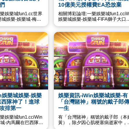
下來的2個人，則可以
家害怕自己的手牌，畢竟都已經到
們
10億美元授權費EA恐放棄
玩家數大於2人以上，
後一輪的投注上，玩家有這類的舉
頂時，則由系統開
動，其他對手也會開始動搖猜測，
娛樂城fun1.cc世界
相關博彩論壇:一樂娛樂城fun1.cciW
規則來判斷勝負。術
是不有一手足以逆轉局勢的牌！炸
娛樂城娛樂-娛樂城-梅
娛樂城娛樂-娛樂城-FIFA獅子大口
上一輪贏的玩家是下
花使用悶牌技巧時，記得不要太常
厲害裁判似乎總針對
向EA索要10億美元授權費EA恐放
一局或者贏家離開的
用，除非你的手牌真的不錯，不然
娛樂城-FB粉絲專頁-
iWin娛樂城娛樂城-FB粉絲專頁-影
玩家為莊家,莊家的下
會有玩家會一直上當！玩的是心理
遊戲--/*影片教學-手
*/--立即真錢遊戲--/*影片教學-手機:
：遊戲開始前每位玩
弈實際上並不只是看每個玩家手中
,000送1,000--時間
費領取-首存1,000送1,000--據《紐
底注作為籌碼。(根據
的大小，更多的是對每個人手中牌
世預賽中1比0擊敗秘
時報》消息，EA目前正考慮更改FI
少游戲幣數來定，見
推測以及各個玩家之間的心理博弈
賽未能進球，也沒有
遊戲品牌，可能會更改為
）封頂：每局可以投
什麼時候決定跟牌，什麼時候放棄
批評了對手和比賽的
EASportsFC，因為EA和國際足聯
上限，達到或超過上
及到什麼程度決定開牌都是需要技
在社交網站上寫道：
間就這個名字的價值以及EA處理
牌。看牌：查看自己
和一定運氣的。由於棄權者的牌不
很難踢。風很大，對手
名字的方式產生了分歧。 在201
點數，看牌後的投注
被其他人知道，所以越到最後，所
的空間很少。” 梅
年，EA和FIFA的授權協議被延長
不看牌投注籌碼。明
人獲勝的機率就會越小，因為這需
“裁判每次執法我們的
2022年，但在最近新一輪的談判中
籌碼，明注後投注的
大量心算，也需要很大的勇氣承擔
似乎他們是有意這樣
FIFA希望EA能為該名稱支付超過1
：投注和上一家一樣
險。玩牌金額大小，一定要在自己
我們拿到了重要的3
美元，這是目前授權費用的兩倍以
in娛樂城娛樂-娛樂
娛樂資訊-iWin娛樂城娛樂-有
己是明牌就跟明注；
力範圍內，超出自己承受範圍！推
這讓我們接近目
上。與此同時FIFA還希望限制EA
加註：在上家投注籌
娛樂城(出金穩定):●註冊即送100元
賽的主裁判是巴西的
巴西隊神了！進球
該授權的操作。 EA僅在FIFA
「台灣賭神」稱號的戴子郎
加籌碼。比牌：所有
驗金●九州娛樂城●LEO●THA●通
，此役阿根廷羅梅羅和
中的夢幻團隊（UltimateTeam）功
攻排第一
一生
選擇任一未放棄玩家
樂城其他人都在看:現金版-優惠內容
球被判無效，一個是
上就能獲得每年超10億美元的收入
樂城fun1.cciWin
有「台灣賭神」稱號的戴子郎（本
玩家看不到兩人的牌面,
註冊即送100元體驗金●首存百分
是犯規在先。此外阿
《紐約時報》寫道：“這是國際足聯
樂城-內馬爾在巴西隊神
黃），除夕因心肌梗塞病逝家中，
跟註一倍的遊戲幣，
1,000送1,000●再存加贈50%●三
點球，但對方球員未
常喜歡的功能，他們想要通過單獨
利助攻排第一iWin
壽64歲。戴子郎是賭場界傳奇人物
前及時比牌，否則判
贈30%相關博彩論壇:一樂娛樂城
.ws情色裸聊其他人都
易來出售這項授權，來為自己創造