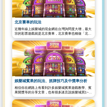
言、自我控制於一體，無論多資深的玩家，總有需要
改進提高的地方，尤其在遊戲過程中太過情緒化，也
容易導致玩家處於劣勢。另外，錯誤估算自己的實力
以及所能承受的壓力往往也是失敗的主因，每個玩家
的玩法、技巧、策略往往都不大相同，選擇多大注額
北京賽車的玩法
的遊戲與對這種注額的遊戲及玩家的瞭解有很大的關
近幾年線上娛樂城的現金網在台灣詢問度大增，最大
係，建議娛樂城的玩家還是要從低注額的遊戲開始，
宗的彩票遊戲就是北京賽車，北京賽車也稱做「北京
慢慢去累積經驗。而過於注意手中的牌而忽略對手，
PK10」，受歡迎的主要原因不外乎就是簡單好上手
可能也容易讓自己暴露在輸牌的風險之中，德州撲克
且中獎機率大，只要你學會北京賽車的技巧，每天還
玩的不是自己手中的牌，而是對手，同樣一組牌，在
有機會多一份收入，本篇內容就要揭露北京賽車最簡
面對不同的對手十，可以有完全不一樣的玩法，因此
單且實用的玩法。北京賽車（北京PK10）是什麼？
瞭解你的對手非常重要，千萬要避免自己玩牌太規
顧名思義就是以賽車競速的方式呈現，玩家會對此如
律，如果玩牌太有規律，很容易讓對手猜出自己手牌
此著迷就是因為線上娛樂城的北京賽車擁有高賠率和
的強弱，盡量讓對手猜不透自己到底是什麼樣的玩
多樣化的玩法，而20分鐘開獎一次，獲利速度可以說
家。...
是非常的快，若是你下重注，短時間內收入百萬不無
可能，因此吸引了不少熱衷彩票的玩家，但千萬不要
因為開獎時間快而亂下一通，做任何的投資若想贏錢
娛樂城賓果的玩法、抓牌技巧及中獎率分析
就必須靜下心，先分析再善用你了解的知識與技巧，
相信你在網路上有看到許多娛樂城賓果遊戲教學、賓
創造出屬於自己的優勢。遊戲規則1.開獎號碼1~10
果開獎等的分享文章，也有很多謠言說娛樂城買1~3
號，每20分鐘開獎一次。2.開獎時間從上午09：30
星最容易中獎，也有說電腦選號5星中獎機率最高，
至晚間23：30。3.一次只能選擇一種投注方法，無法
其實並沒有，中獎的機率都是接近理論值，並不代表
一次投注兩種。一般玩法1.名次：顧名思義，投注指
你買的越多越容易中，玩任何博弈遊戲都不是亂槍打
定的車號以及指定的名次，例如：投注1號車第2名，