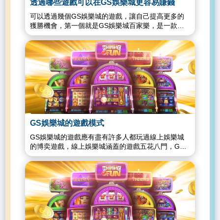
透過哪些遊戲可以在GS娛樂城更容易賺錢
可以透過幾個GS娛樂城的遊戲，讓自己提高更多的
獲勝機會，第一個就是GS娛樂城百家樂，是一款擁
有很多人押寶的遊戲，而且也是一款簡單易玩的遊
戲。在這裡，有一些玩法類似於撲克，因此百家樂是
遊戲下載中非常流行的博彩遊戲。輪盤賭具有挑戰性
的鋼球遊戲，適合喜歡冒險的人。有一種簡單的玩
法，只需猜測一下鋼球會走到哪里以及您會贏得哪個
號碼。骰寶，已經玩了很長時間的賭博遊戲，贏得了
很多倍錢的賭博遊戲因此，玩骰子是一種流行的遊
戲，賭徒從賭場賺錢。還有可以賺錢的老虎機遊戲是
GS娛樂城一款有趣的博彩遊戲，在這個遊戲中，如
果有一個好的公式，那麼就有很多機會致富。另外
GS娛樂城的遊戲模式
GS娛樂城21點紙牌遊戲也是許多人普遍玩的遊戲，
GS娛樂城的遊戲應有盡有許多人都玩過線上娛樂城
它是一種快節奏遊戲。對於二十一點，如果有任何玩
的博奕遊戲，線上娛樂城涵蓋的遊戲五花八門，GS
家想通過玩這款遊戲來賺錢或想致富，則應研究公式
娛樂城為了吸引更多的玩家加入，致力創造更多樣化
以發揮出色。...
的遊戲內容，不斷投入人力開發，希望帶給玩家更不
一樣的遊戲體驗，那麼GS娛樂城的遊戲內容都是些
什麼呢？真人娛樂為了讓玩家更有臨場感，大多數博
弈網站都會推出真人娛樂，採實體的賭桌搭配美女荷
官視訊的方式，讓玩家像是置身於實體賭場中，突破
網站虛擬世界的感受，GS娛樂城的真人娛樂遊戲包