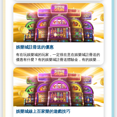
樂城的素質參差不齊，我們無法逐一評估各家娛樂城
個方法，藉由體驗的過程，去感受平台的優劣，但儘
牌路，小編玩這麼久觀察下來，其實「顛倒牌」也蠻
的優劣，而且，網路上的娛樂城推薦文章相當的多，
管如此，娛樂城平台也害怕遇到人頭帳戶，所以大多
容易開出的，例如:25、52…等；還有「連號牌」例
相信也讓許多玩家在初次選擇娛樂城平台時，看得眼
需要玩家進行實名認證，以防止有心人藉由註冊進行
如:16、17、18…等等；還有尾數相同的號碼，例
花撩亂，究竟我們該如何選擇娛樂城呢？為玩家推薦
詐騙之實。領取娛樂城體驗金有條件限制嗎？各家娛
如:04、14、24、34、44（四尾）這組號碼雖然好像
台灣目前評價最高、最優質的GS娛樂城，不只是最
樂城針對體驗金的領取要求都不太一樣，不過只要玩
不吉利，但是它真的很常開，小編花錢的實戰經驗分
權威的娛樂城推薦，同時GS娛樂城更是玩家們一致
家能夠成功的在平台註冊，都可以享有娛樂城體驗金
享給大家做參考。破解法經過準確的看牌、分析、歸
推薦的老字號品牌，新穎的版面及技術，引領亞洲的
的優惠，同時，娛樂城平台通常會限制遊戲賬戶需要
類區域、抓近期的冷、熱門牌，再去猜測後面幾期可
娛樂產業，GS擁有最多人的團隊，致力提供最高質
綁定銀行賬號或身份識別，遊戲的有效下注或洗碼量
能會出現的牌，我們稱之為「主支」。BingoBingo一
量的服務給玩家，是玩家在選擇平台時的首選品牌。
也需要達到規定的下限才能讓玩家進行提領。...
共有80個號碼，每一期開出20個獎號，所以可以先
GS娛樂城的帳號綁定、儲值與出金等，都是由真人
從80個號碼區分成4個區域；01~20號為A區，21~40
娛樂城註冊送的優惠
客服人員層層把關，把安全做到最大化，保障玩家擁
號為B區，41~60號為C區，61~80號為D區，依此下
有在玩娛樂城的玩家，一定很在意在娛樂城註冊送的
有最安全的遊戲環境，從玩家們註冊GS的那一刻
去每區各抓一球。...
優惠有什麼？有的娛樂城註冊送體驗金，有的娛樂城
起，就開始體驗最高規格的娛樂服務，GS娛樂城可
註冊送更優惠的返點條件，各家娛樂城都為了吸引更
說是目前最優質娛樂城推薦，滿足玩家所有的需求。
多玩家的加入，而推出各式各樣的優惠內容，但是這
身為台灣頂級的娛樂城品牌，GS娛樂城已取得合法
麼多娛樂城註冊送的優惠活動，我們究竟要不要參加
博弈執照的證明，如果你想要找一個有趣、安全、提
呢？娛樂城註冊送體驗金的優勢相信在初次加入一個
款快速的娛樂平台，那請放心將一切將給GS娛樂
陌生的娛樂城平台，許多玩家在不了解平台的狀況
城，給你最真心的娛樂城推薦。...
下，其實就可以透過娛樂城註冊送的遊戲點數，來去
測試該娛樂城平台遊戲的順暢度或是遊戲的公平性，
包含客服的服務效率、遊戲介面的設計等，這些所有
因素都能決定玩家之後是否要續留在這間娛樂城的關
鍵，所以，使用平台贈送的體驗金會遠比玩家實際儲
娛樂城線上百家樂的遊戲技巧
值金額後，才發現平台有任何問題來得更有保障。娛