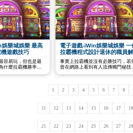
註越高，結束時間也就越快。如果
為它們出現的機率都⼀樣，事實並
是搖中特定組合的機
樂城HOYA娛樂城眾
鎖密ROM加密無法讀出，另一部分
某⼀⽇裏會發⽣甚麼
100美元用來玩，顯然您能玩的金
如此，因為他們根本不知道其中的
那麽網路賭場這麽
城iWin娛樂城娛樂
CPU外部運行。也可內外加“握手”
老虎機能夠盈利是因
比您有10萬美元時低很多。押最大
個卷軸少了贏⼤獎的圖案。5.假贏
裏有最大的彩池了？
博馬娛樂城九州娛樂
令配合，使得外部資料無法單獨運
式只容許玩家們贏得
在計算出與您的錢包相適合的下註
贏是指玩家們贏的錢少於他們投入
同樣的遊戲，當然要
LEO-九州娛樂i88娛
行，可起到更好加密效果。其特點
且⾓⼦線上老虎機是
準後，押低一個等級，並養成用最
賭⾦。雖然玩家們整體來說還是輸
刺激。目前網路賭場
樂城娛樂城...
密性好，運行可靠隻是適應面窄，
以確保它不會輸錢。
數目籌碼下註的習慣。用4個25美
錢，⾓⼦線上老虎機會把這些時刻
用Microgaming
針對有帶內部ROM可加密晶片（如
虎機的賠率設計是賠
籌碼下註，不要一次押1美元。多
成贏局並奏起⾳樂造就氣氛，這樣
rogaming是賭場軟
89C51、87C51、PIC16C54等單
%或以上，那即是說，
況下，這兩種策略沒什麽區別，但
玩家們很容易會有贏錢的錯覺。6.
額度最好。用它軟體
機）。據說還有將EPROM中用雷
線上老虎機裏可以最
in娛樂城娛樂 最高
電子遊戲-iWin娛樂城娛樂 一
為了增大命中率，贏得更高的獎金
點贏「差點贏」是指⼤獎的圖案在
左右，所有這些賭場
劃法進行老虎機內部加密的，有在
賭⾦。然⽽，不是所有
您必須盡量多的下註。基本上，押
虎機遊戲技巧
線的上⾯或下⾯出現，看上去好像
拉霸機程式設計退休的職員
可想而知這個彩池肯
卡中設計防拆電池自毀型加密的等
都設置同樣的百分
大籌碼時，機會也稍微大一點。閱
差⼀點就贏了。⼤多數的玩家們真
一陣子網路賭場最大
等，在此不再敘述。-iWin娛樂城
最容易玩，但也是最
事實上拉霸機並沒有必勝技巧，若
，只要版本設計不⼀
老虎機上面提供的信息，確保了解
相信他們差⼀點就贏。事實是，輸
用Microgaming
城-FB粉絲專頁-影片*/--立即真錢遊
為什麼拉霸機勝率最
曾在網路上看到有人流傳獨門秘技
回報百分比範圍從
付表。有些機器有自動旋轉功能，
便是輸了。圖案在贏線上下出現並
incooks被人
-/*----其他人都在看:●是什麼原因促
玩呢？大多數人是因
可以讓你在玩拉霸機時抓到訣竅，
等。但由於這些不同版
便您一輪接一輪的玩，無需觀察。
表⽰玩家們很快便會贏得累積獎⾦
ons"遊戲擊中。-iWin娛
博彩公司離岸經營？●加拿大華瑪
外拉霸機給人一種以
得優勢等，並希望用電子書或是書
虎機看起來都是⼀樣
試著操作一下-如果覺得不夠好用，
然⽽，研究證明「差點贏」會給玩
絲專頁-影片*/--立即
宣布重開公佈日期與安全措施”●博
只花幾塊錢有可能中
方式賣給你，這些都是要騙你錢的
法知道個別⾓⼦線上
向我們講明原因。切記玩老虎機不
們繼續下注的動⼒，因為他們覺得
--其他人都在看:●是什麼
傳奇SEO的技法，過去、現在、和
而中頭獎的機率和玩
仔細一想，真的有這樣的絕招，他
1
2
3
4
5
6
7
8
分比。儘管⼀般賭博
您的日常工作。它們最多可以給我
「很快就會贏」。在安省，賭場可
司離岸經營？●加拿大
來！（上篇）相關娛樂資訊:通博娛
9999999%是不會中
自己在賭場賺錢都來不及了，還願
都有可能被計算出
帶來片刻樂趣並使我們從殘酷現實
合法設定⾓⼦線上老虎機的程式，
開公佈日期與安全措
城HOYA娛樂城眾發娛樂城贏家娛
一台機器在那裡，連
將這個秘密公諸於世，用低廉的價
上老虎機沒有提供所
獲得解脫，但是當您寧願自己清洗
「差點贏」的場⾯出現次數比⾃然
EO的技法，過去、現
城iWin娛樂城娛樂城金合發娛樂城
用，你就會自動投錢
傳授給別人嗎？從賭場的角度來想
家們知道。2.遊戲速
服而在電腦上浪費金錢時，這一樂
11
12
⽣機率多出⼗⼆倍。7.停⽌按鈕「
13
14
15
16
17
1
上篇）相關娛樂資訊:
馬娛樂城九州娛樂城THA-九州娛樂
果你真的要玩拉霸
這些機台都是他們賺錢的工具，他
通常⾓⼦線上老虎機
又何在？觀看所有角度理解賠付線
⽌按鈕」給玩家們⼀種可以控制的
YA娛樂城眾發娛樂城
LEO-九州娛樂i88娛樂城通博娛樂
個小技巧可以略微提
隨時都在監控所有機台的動靜，若
戲快，所以喜歡這種
概念。有些機器多達25條賠付線。
覺，實際上按鈕對結果並沒有任何
n娛樂城娛樂城金合發
樂城-AV影城現金版娛樂城出款娛
。一、選擇較樣式較
的有問題的機台，他們也會第一時
更快。⾓⼦線上老虎
必須明白，像這種情況下，玩最多
響。卷軸開始轉動的⼀刻，結果已
城九州娛樂城THA-九
21
22
城 iWin娛樂城娛樂城...
23
24
25
26
27
2
路上流傳，樣貌越是
注意並處理。因此要能抓到”有漏洞
式的賭博，玩家們可
碼也不夠。如果您在5條賠付線上
定，遊戲亦已經結束。那即是說，
州娛樂i88娛樂城通博娛