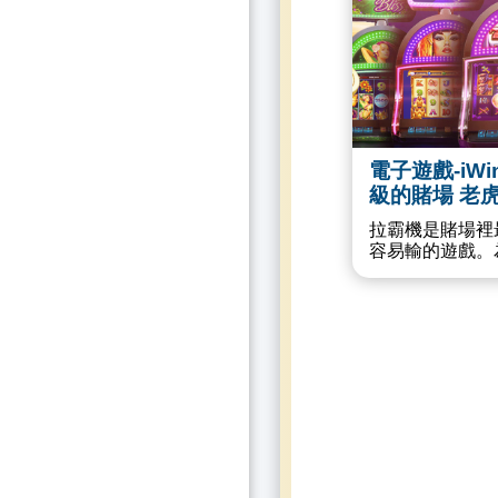
金金額巨大，但
娛樂資訊:通博娛
同⼀個賭場內的
會也非常渺茫。
發娛樂城贏家娛樂
事情。⾓⼦線上
多，怎麽知道那
城金合發娛樂城
為他們內置的程
花同樣的錢，玩
城THA-九州娛樂
部份的彩⾦。⽽
找彩池最大的才
樂城通博iWin娛
經過設計和測試
中擁有最大彩池的是
安省⾓⼦線上老
軟體的賭場，Mic
出總彩⾦的85
體中的老大哥，
賭場從每台⾓⼦
電子遊戲-iW
的賭場有七十家
多賺取15%的
級的賭場 老
共享一個彩池，
⾓⼦線上老虎機
定是最大的。前
拉霸機是賭場裡
比，同⼀個遊戲
的累積獎池就是在使
容易輸的遊戲。
樣，它們內設的
軟體的賭場Capta
低卻還最多人在
85％到98％不
在"MajorMilli
為覺得簡單，此
本的⾓⼦線上老
樂城娛樂城-FB粉
小搏大的感覺，
的，玩家們是無
真錢遊戲--/*--
幾百萬的頭獎。
老虎機的回報百
原因促使博彩公
樂透一樣，99.9
遊戲的輸赢機率
華瑪賭場宣布重
的。賭場只要放
來，唯獨⾓⼦線
施”●博彩傳奇S
教你怎麼玩都不
需要的資訊讓玩
在、和將來！（
開始玩。不過如
度（簡稱玩速）
通博娛樂城HO
機，確實而有幾
的玩速比其他遊
贏家娛樂城iWi
高你的勝率一些
玩意的⼈會輸得
娛樂城博馬娛樂
簡單的機器，網
機提供⼀個連續
州娛樂LEO-九